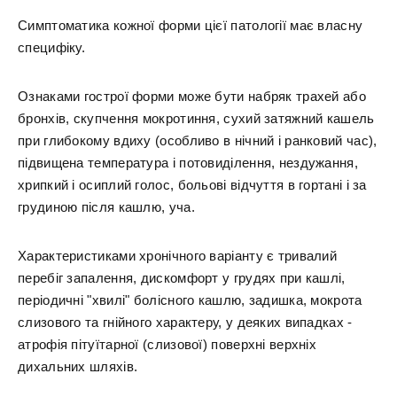
Симптоматика кожної форми цієї патології має власну
специфіку.
Ознаками гострої форми може бути набряк трахей або
бронхів, скупчення мокротиння, сухий затяжний кашель
при глибокому вдиху (особливо в нічний і ранковий час),
підвищена температура і потовиділення, нездужання,
хрипкий і осиплий голос, больові відчуття в гортані і за
грудиною після кашлю, уча.
Характеристиками хронічного варіанту є тривалий
перебіг запалення, дискомфорт у грудях при кашлі,
періодичні "хвилі" болісного кашлю, задишка, мокрота
слизового та гнійного характеру, у деяких випадках -
атрофія пітуїтарної (слизової) поверхні верхніх
дихальних шляхів.