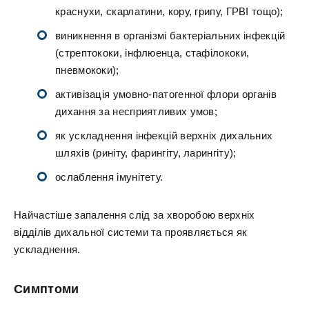
краснухи, скарлатини, кору, грипу, ГРВІ тощо);
виникнення в організмі бактеріальних інфекцій
(стрептококи, інфлюенца, стафілококи,
пневмококи);
активізація умовно-патогенної флори органів
дихання за несприятливих умов;
як ускладнення інфекцій верхніх дихальних
шляхів (риніту, фарингіту, ларингіту);
ослаблення імунітету.
Найчастіше запалення слід за хворобою верхніх
відділів дихальної системи та проявляється як
ускладнення.
Симптоми