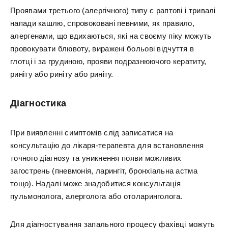
Проявами третього (алергічного) типу є раптові і тривалі
напади кашлю, спровоковані певними, як правило,
алергенами, що вдихаються, які на своєму піку можуть
провокувати блювоту, виражені больові відчуття в
глотці і за грудиною, прояви подразнюючого кератиту,
риніту або риніту або риніту.
Діагностика
При виявленні симптомів слід записатися на
консультацію до лікаря-терапевта для встановлення
точного діагнозу та уникнення появи можливих
загострень (пневмонія, ларингіт, бронхіальна астма
тощо). Надалі може знадобитися консультація
пульмонолога, алерголога або отоларинголога.
Для діагностування запального процесу фахівці можуть