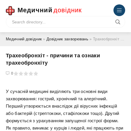
Медичний
довідник
Медичний довідник
»
Довідник захворювань
» Трахеобронхіт - причини та ознаки трахеобронхіту
Трахеобронхіт - причини та ознаки
трахеобронхіту
4
5
0
У сучасній медицині виділяють три основні види
захворювання: гострий, хронічний та алергічний.
Перший утворюється внаслідок дії вірусних інфекцій
або бактерій (стрептококи, стафілококи тощо). Другий
формується з урахуванням запущеної гострої форми.
Як правило, виникає у курців і людей, які працюють при