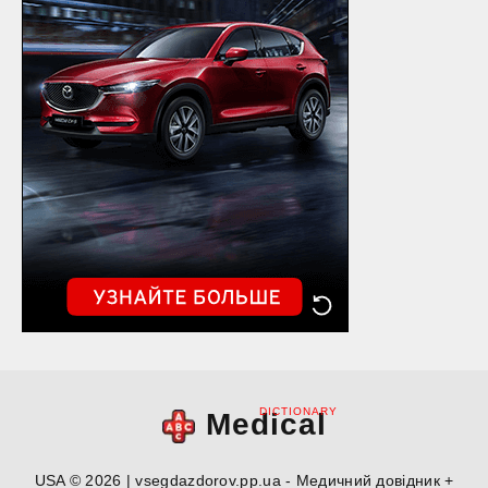
DICTIONARY
Medical
USA © 2026 | vsegdazdorov.pp.ua - Медичний довідник +