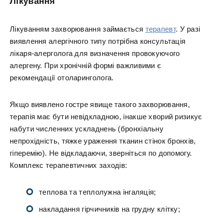
Лікування
Лікуванням захворювання займається
терапевт
. У разі
виявлення алергічного типу потрібна консультація
лікаря-алерголога для визначення провокуючого
алергену. При хронічній формі важливими є
рекомендації отоларинголога.
Якщо виявлено гостре явище такого захворювання,
терапія має бути невідкладною, інакше хворий ризикує
набути численних ускладнень (бронхіальну
непрохідність, тяжке ураження тканин стінок бронхів,
гіперемію). Не відкладаючи, зверніться по допомогу.
Комплекс терапевтичних заходів:
теплова та теплолужна інгаляція;
накладання гірчичників на грудну клітку;