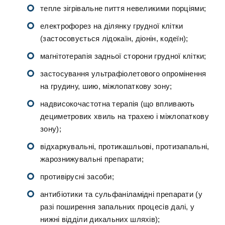
тепле зігрівальне пиття невеликими порціями;
електрофорез на ділянку грудної клітки
(застосовується лідокаїн, діонін, кодеїн);
магнітотерапія задньої сторони грудної клітки;
застосування ультрафіолетового опромінення
на грудину, шию, міжлопаткову зону;
надвисокочастотна терапія (що впливають
дециметрових хвиль на трахею і міжлопаткову
зону);
відхаркувальні, протикашльові, протизапальні,
жарознижувальні препарати;
противірусні засоби;
антибіотики та сульфаніламідні препарати (у
разі поширення запальних процесів далі, у
нижні відділи дихальних шляхів);