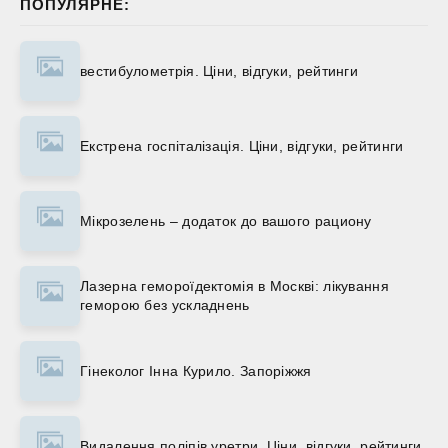
ПОПУЛЯРНЕ:
вестибулометрія. Ціни, відгуки, рейтинги
Екстрена госпіталізація. Ціни, відгуки, рейтинги
Мікрозелень – додаток до вашого рациону
Лазерна гемороїдектомія в Москві: лікування
геморою без ускладнень
Гінеколог Інна Курило. Запоріжжя
Видалення поліпів уретри. Ціни, відгуки, рейтинги