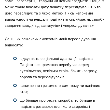
зомбі, перевертні), тварини чи неживі предмети. Пацієнт
може точно вказати дату початку переслідування, хто
його переслідує та з якою метою. Якісь неприємні
випадковості чи невдалі події життя сприймає як спроби
завдання шкоди від «шпигунів» і «переслідувачів».
До інших важливих симптомів манії переслідування
відносять:
відсутність соціальної адаптації пацієнта.
Пацієнт неспроможна перебуває серед
суспільства, оскільки скрізь бачить загрозу,
ворогів та переслідувачів;
виникнення тривожного симптому чи панічних
атак;
що більше прогресує хвороба, то більше в
пацієнта розширюється коло «ворогів» і