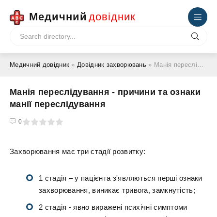
Медичний
довідник
Медичний довідник
»
Довідник захворювань
» Манія переслідування - причини та ознаки манії переслідування
Манія переслідування - причини та ознаки
манії переслідування
4
5
0
Захворювання має три стадії розвитку:
1 стадія – у пацієнта з'являються перші ознаки
захворювання, виникає тривога, замкнутість;
2 стадія - явно виражені психічні симптоми