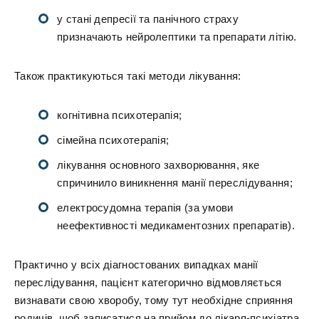
у стані депресії та панічного страху
призначають нейролептики та препарати літію.
Також практикуються такі методи лікування:
когнітивна психотерапія;
сімейна психотерапія;
лікування основного захворювання, яке
спричинило виникнення манії переслідування;
електросудомна терапія (за умови
неефективності медикаментозних препаратів).
Практично у всіх діагностованих випадках манії
переслідування, пацієнт категорично відмовляється
визнавати свою хворобу, тому тут необхідне сприяння
родичів, щоб записатися на прийом до лікаря-психіатра