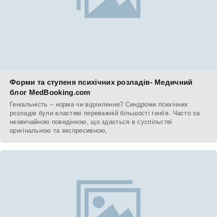
Форми та ступеня психічних розладів- Медичний
блог MedBooking.com
Геніальність – норма чи відхилення? Синдроми психічних
розладів були властиві переважній більшості геніїв. Часто за
незвичайною поведінкою, що здається в суспільстві
оригінальною та експресивною,