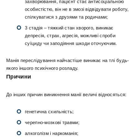
захворювання, пацієнт стає антисоціальною
особистістю, він не в змозі відвідувати роботу,
спілкуватися з друзями та родичами;
3 стадія – тяжкий стан хворого, виникає
депресія, страх, агресія, можливі спроби
суїциду чи заподіяння шкоди оточуючим.
Манія переслідування найчастіше виникає на тлі будь-
якого іншого психічного розладу.
Причини
До інших причин виникнення манії величі відносяться:
генетична схильність;
черепно-мозкові травми;
алкоголізм і наркоманія;