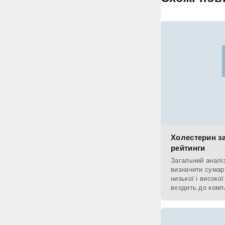
Холестерин за
рейтинги
Загальний аналі
визначити сумар
низької і високо
входить до комп
при діагностиці