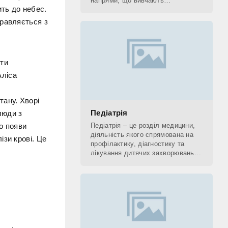
напрями, що вивчають
ть до небес.
застосування рентгенівських
променів. До рентгенологічних
правляється з
методів діагностики відносять КТ,
 ти
Аліса
тану. Хворі
Педіатрія
люди з
о появи
Педіатрія – це розділ медицини,
діяльність якого спрямована на
ізи крові. Це
профілактику, діагностику та
лікування дитячих захворювань, а
також на поетапне відновлення
(реабілітацію) дитини. Фахівець,
який