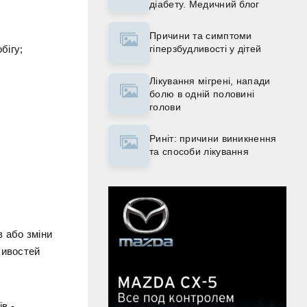
діабету. Медичний блог
Причини та симптоми
бігу;
гіперзбудливості у дітей
Лікування мігрені, напади
болю в одній половині
голови
Риніт: причини виникнення
та способи лікування
 або зміни
ливостей
в -