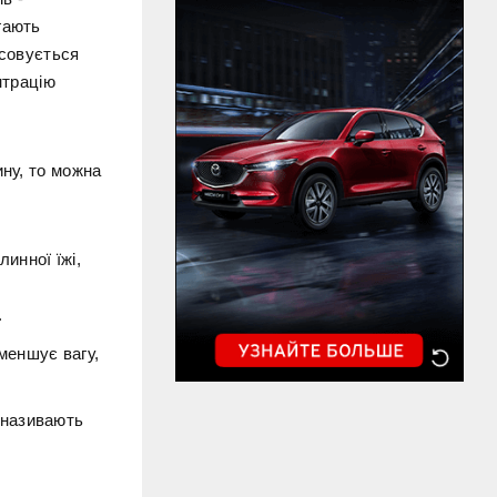
гають
осовується
нтрацію
ину, то можна
инної їжі,
.
меншує вагу,
о називають