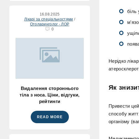
біль 
16.08.2025
Лікарі за спеціальностями
/
м'язо
Отоларинголог - ЛОР
0
ущіль
поява
Нерідко ліка
атеросклеро
Як знизи
Видалення стороннього
тіла з носа. Ціни, відгуки,
рейтинги
Привести цей
способу житт
READ MORE
організму (ва
Медикаментоз