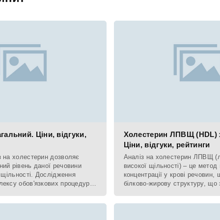
гальний. Ціни, відгуки,
Холестерин ЛПВЩ (HDL) 
Ціни, відгуки, рейтинги
з на холестерин дозволяє
Аналіз на холестерин ЛПВЩ (л
ний рівень даної речовини
високої щільності) – це метод
ї щільності. Дослідження
концентрації у крові речовин,
лексу обов'язкових процедур
білково-жирову структуру, що
 захворювань
повноцінне виведення жирів з