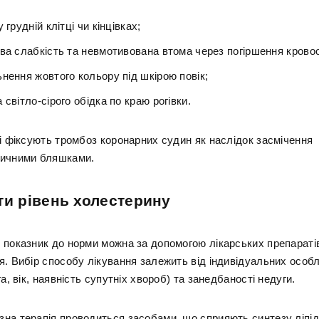
у грудній клітці чи кінцівках;
ва слабкість та невмотивована втома через погіршення кровоо
нення жовтого кольору під шкірою повік;
 світло-сірого обідка по краю рогівки.
рі фіксують тромбоз коронарних судин як наслідок засмічення
тичними бляшками.
ти рівень холестерину
 показник до норми можна за допомогою лікарських препаратів
я. Вибір способу лікування залежить від індивідуальних особ
га, вік, наявність супутніх хвороб) та занедбаності недуги.
на терапія проводиться засобами, що сприяють синтезу ліпіді