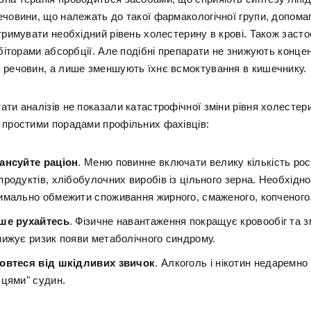
ечовини, що належать до такої фармакологічної групи, допома
тримувати необхідний рівень холестерину в крові. Також заст
ібіторами абсорбції. Але подібні препарати не знижують конце
 речовин, а лише зменшують їхнє всмоктування в кишечнику.
ти аналізів не показали катастрофічної зміни рівня холестер
 простими порадами профільних фахівців:
ансуйте раціон
. Меню повинне включати велику кількість росл
родуктів, хлібобулочних виробів із цільного зерна. Необхідно
имально обмежити споживання жирного, смаженого, копченого
ше рухайтесь
. Фізичне навантаження покращує кровообіг та з
нижує ризик появи метаболічного синдрому.
овтеся від шкідливих звичок
. Алкоголь і нікотин недаремн
вцями" судин.