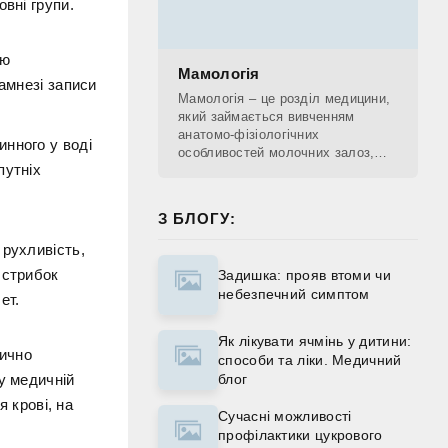
вні групи.
ою
Мамологія
амнезі записи
Мамологія – це розділ медицини,
який займається вивченням
анатомо-фізіологічних
инного у воді
особливостей молочних залоз,
путніх
діагностикою патологічних
процесів, що проходять у
молочних залозах, лікуванням та
З БЛОГУ:
 рухливість,
 стрибок
Задишка: прояв втоми чи
небезпечний симптом
ет.
Як лікувати ячмінь у дитини:
тично
способи та ліки. Медичний
блог
у медичній
я крові, на
Сучасні можливості
профілактики цукрового