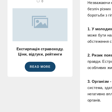
0
Незважаючи н
безліч різних
боротьби з гі
1. У молодих
може бути нав
обстеження с
Екстирпація стравоходу.
Ціни, відгуки, рейтинги
2. Ризик поя
правди. Естро
READ MORE
особливих жи
3. Організм 
система, зда
негативно впл
органів.