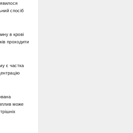
'явилося
ьний спосіб
ину в крові
оків проходити
му є частка
центрацію
ована
 вплив може
утрішніх