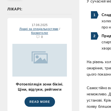
У сучасній ме
ЛІКАРІ:
Спад
холе
17.06.2025
про н
Лікарі за спеціальностями
/
Косметолог
Прид
0
спир
хвор
На рівень хо
ожиріння, тр
цього показн
Фотоепіляція зони бікіні.
Самостійно ви
Ціни, відгуки, рейтинги
неможливо. Д
установі. Крі
READ MORE
появу бляшок