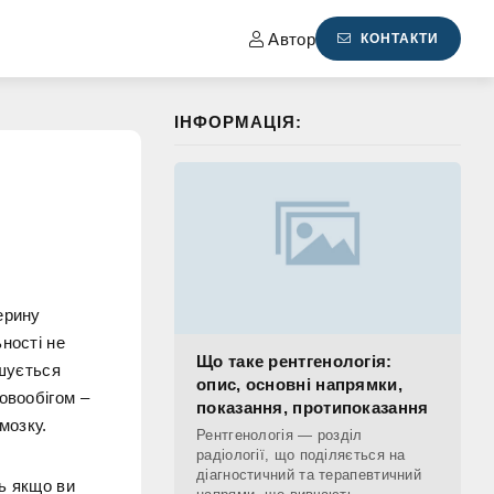
Автор
КОНТАКТИ
ІНФОРМАЦІЯ:
ерину
ності не
Що таке рентгенологія:
ьшується
опис, основні напрямки,
овообігом –
показання, протипоказання
мозку.
Рентгенологія — розділ
радіології, що поділяється на
діагностичний та терапевтичний
ть якщо ви