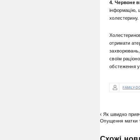
4. Червоне в
інформацію, 
холестерину.
Холестеринов
отримати атер
захворювань,
своїм раціон
обстеження у
FAMILY-D
‹ Як швидко прив
Опущення матки т
Схожі нов