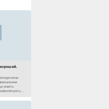
хороший.
іпопротеїни
 визначення
 що мають
 забезпечують