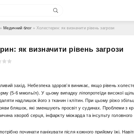
»
Медичний блог
» Холестерин: як визначити рівень загрози
рин: як визначити рівень загрози
ливий захід. Небезпека здоров'я виникає, якщо рівень холест
рму (5-6 ммоль/л). У цьому випадку ліпопротеїди високої щіль
аляти надлишок його з тканин і клітин. При цьому різко збіл
появи бляшок, які зменшують просвіт у судинах. Проблеми з кр
ичина хвороб серця, інфаркту міокарда та інсульту головного 
потрібно починати панікувати після кожного прийому їжі. Наві