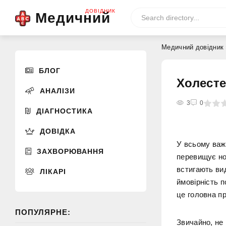
ДОВІДНИК
Медичний
Медичний довідник
БЛОГ
Холесте
АНАЛІЗИ
0
1
2
3
4
3
5
0
ДІАГНОСТИКА
ДОВІДКА
У всьому важ
ЗАХВОРЮВАННЯ
перевищує но
встигають вид
ЛІКАРІ
ймовірність 
це головна пр
ПОПУЛЯРНЕ:
Звичайно, не 