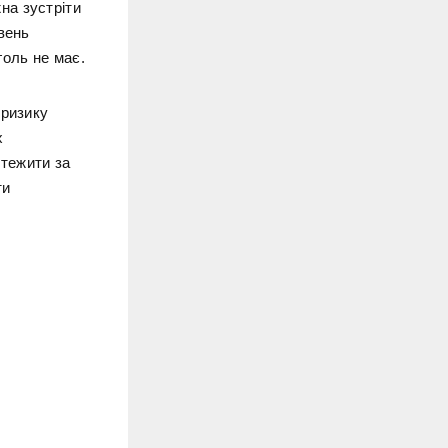
на зустріти
вень
голь не має.
 ризику
х
тежити за
ти