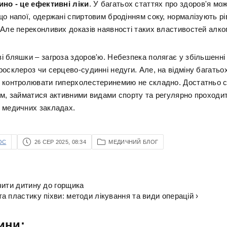
ино - це ефективні ліки
. У багатьох статтях про здоров'я мож
що напої, одержані спиртовим бродінням соку, нормалізують рі
 Але переконливих доказів наявності таких властивостей алко
і бляшки – загроза здоров'ю. Небезпека полягає у збільшенні
осклероз чи серцево-судинні недуги. Але, на відміну багатьо
 контролювати гиперхолестеринемию не складно. Достатньо с
ом, займатися активними видами спорту та регулярно проходи
 медичних закладах.
OC
26 СЕР 2025, 08:34
МЕДИЧНИЙ БЛОГ
чити дитину до горщика
а пластику піхви: методи лікування та види операцій ›
ини: