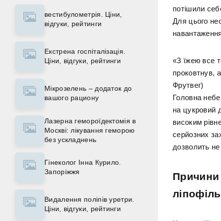
потішили себ
вестибулометрія. Ціни,
Для цього не
відгуки, рейтинги
навантаження
Екстрена госпіталізація.
«З їжею все т
Ціни, відгуки, рейтинги
проковтнув, а
Фрутвег)
Мікрозелень – додаток до
Головна небе
вашого рациону
на цукровий д
Лазерна гемороїдектомія в
високим рівн
Москві: лікування геморою
серйозних за
без ускладнень
дозволить не
Гінеколог Інна Курило.
Запоріжжя
Причини 
ліпофіль
Видалення поліпів уретри.
Ціни, відгуки, рейтинги