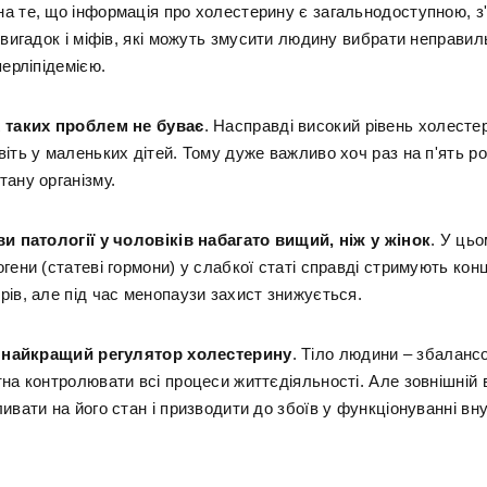
а те, що інформація про холестерину є загальнодоступною, з
 вигадок і міфів, які можуть змусити людину вибрати неправил
перліпідемією.
 таких проблем не буває
. Насправді високий рівень холестер
іть у маленьких дітей. Тому дуже важливо хоч раз на п'ять р
тану організму.
ви патології у чоловіків набагато вищий, ніж у жінок
. У цьо
гени (статеві гормони) у слабкої статі справді стримують кон
рів, але під час менопаузи захист знижується.
- найкращий регулятор холестерину
. Тіло людини – збаланс
тна контролювати всі процеси життєдіяльності. Але зовнішній
ивати на його стан і призводити до збоїв у функціонуванні вн