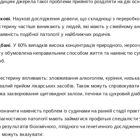
дицині джерела такої проблеми прийнято розділяти на дві осно
кові
. Наукові дослідження довели, що складнощі з переробк
стерину частіше виникають у людей, які мають у сімейному ан
аявність подібної патології у найближчих родичів.
бані
. У 60% випадків висока концентрація природного, нерозч
ту обумовлена неправильним способом життя та наявністю су
об.
лестерину впливають: зловживання алкоголем, куріння, низька
ивалий прийом лікарських засобів. Також можуть спровокувати
ика захворювання щитовидної залози, печінки та цукровий діаб
значити наявність проблем із судинами на ранній стадії прак
іагностикою патології мають займатися профільні спеціалісти 
м результатів біохімічного, ліпідного чи генетичного дослідженн
 можуть вказувати: