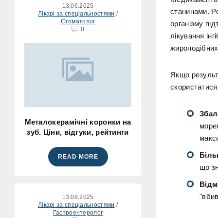
13.06.2025
станинами. Р
Лікарі за спеціальностями
/
Стоматолог
організму під
0
лікування інг
жироподібних
Якщо результа
скористатися
Збал
Металокерамічні коронки на
мореп
зуб. Ціни, відгуки, рейтинги
макс
Біль
READ MORE
що з
Відм
"вби
13.08.2025
Лікарі за спеціальностями
/
Гастроентеролог