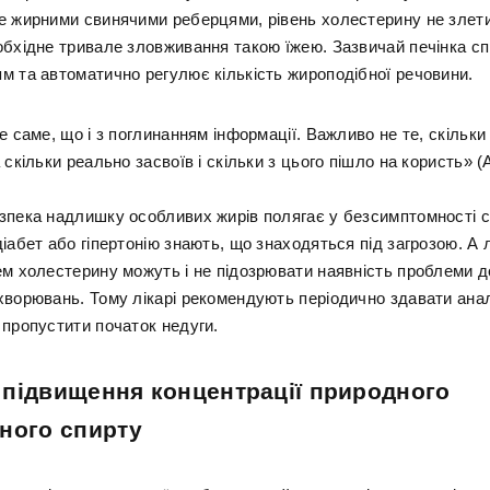
е жирними свинячими реберцями, рівень холестерину не злети
обхідне тривале зловживання такою їжею. Зазвичай печінка с
м та автоматично регулює кількість жироподібної речовини.
е саме, що і з поглинанням інформації. Важливо не те, скільки
 скільки реально засвоїв і скільки з цього пішло на користь» (
зпека надлишку особливих жирів полягає у безсимптомності с
іабет або гіпертонію знають, що знаходяться під загрозою. А 
ем холестерину можуть і не підозрювати наявність проблеми д
хворювань. Тому лікарі рекомендують періодично здавати анал
 пропустити початок недуги.
підвищення концентрації природного
ного спирту