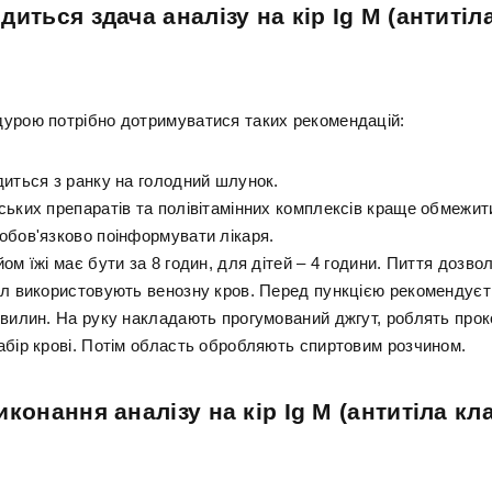
диться здача аналізу на кір Ig М (антитіл
урою потрібно дотримуватися таких рекомендацій:
диться з ранку на голодний шлунок.
ських препаратів та полівітамінних комплексів краще обмежит
обов'язково поінформувати лікаря.
ом їжі має бути за 8 годин, для дітей – 4 години. Пиття дозво
ал використовують венозну кров. Перед пункцією рекомендуєт
хвилин. На руку накладають прогумований джгут, роблять прок
абір крові. Потім область обробляють спиртовим розчином.
иконання аналізу на кір Ig М (антитіла кл