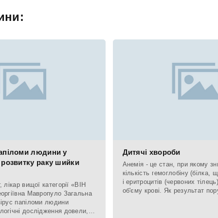
ини:
папіломи людини у
Дитячі хвороби
 розвитку раку шийки
Анемія - це стан, при якому з
кількість гемоглобіну (білка, щ
і еритроцитів (червоних тілец
, лікар вищої категорії «ВІН
об'єму крові. Як результат по
еоргіївна Мавропуло Загальна
вірус папіломи людини
логічні дослідження довели,