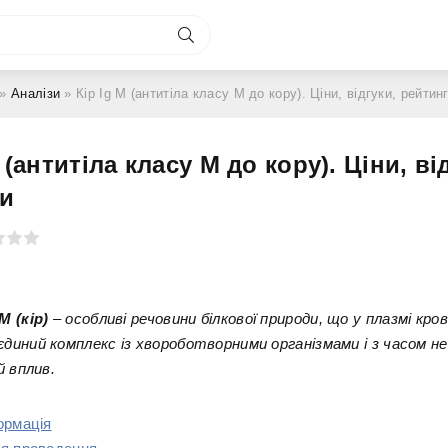
»
Аналізи
» Кір Ig М (антитіла класу М до кору). Ціни, відгуки, рейтин
 (антитіла класу М до кору). Ціни, ві
ги
 (кір)
– особливі речовини білкової природи, що у плазмі кров
иний комплекс із хвороботворними організмами і з часом 
й вплив.
ормація