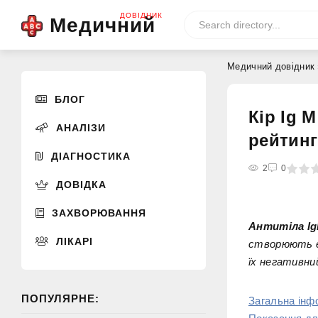
ДОВІДНИК
Медичний
Медичний довідник
БЛОГ
Кір Ig М
АНАЛІЗИ
рейтин
ДІАГНОСТИКА
0
1
2
3
4
2
5
0
ДОВІДКА
ЗАХВОРЮВАННЯ
Антитіла IgM
ЛІКАРІ
створюють єд
їх негативни
ПОПУЛЯРНЕ:
Загальна інф