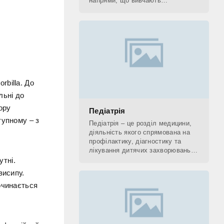
напрями, що вивчають
застосування рентгенівських
променів. До рентгенологічних
методів діагностики відносять КТ,
billa. До
льні до
ору
Педіатрія
тупному – з
Педіатрія – це розділ медицини,
діяльність якого спрямована на
профілактику, діагностику та
лікування дитячих захворювань, а
також на поетапне відновлення
утні.
(реабілітацію) дитини. Фахівець,
висипу.
який
очинається