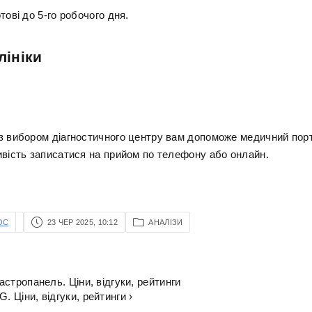
тові до 5-го робочого дня.
лініки
з вибором діагностичного центру вам допоможе медичний порт
ивість записатися на прийом по телефону або онлайн.
OC
23 ЧЕР 2025, 10:12
АНАЛІЗИ
гастропанель. Ціни, відгуки, рейтинги
. Ціни, відгуки, рейтинги ›