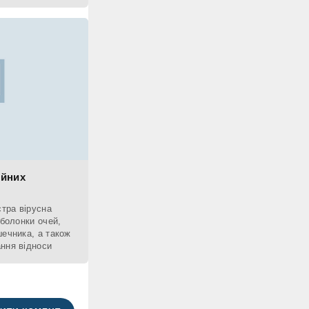
ійних
стра вірусна
оболонки очей,
шечника, а також
ння відноси