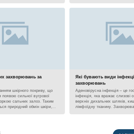
 вірусу є
их захворювань за
Які бувають види інфекц
захворювань
анням шкірного покриву, що
Аденовірусна інфекція – це го
 появою сильної вугрової
інфекція, яка вражає слизові 
поркою сальних залоз. Таким
верхніх дихальних шляхів, ки
ься природний обмін шкіри,
лімфоїдну тканину. Захворюва
і