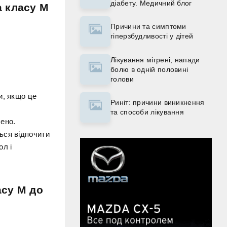
діабету. Медичний блог
а класу М
Причини та симптоми
гіперзбудливості у дітей
Лікування мігрені, напади
болю в одній половині
голови
и, якщо це
Риніт: причини виникнення
та способи лікування
лено.
ься відпочити
ол і
асу М до