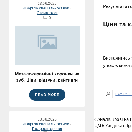
13.06.2025
Результати го
Лікарі за спеціальностями
/
Стоматолог
0
Ціни та к
Визначитись 
у вас є можл
Металокерамічні коронки на
зуб. Ціни, відгуки, рейтинги
FAMILY-D
READ MORE
‹ Аналіз крові на 
13.08.2025
Лікарі за спеціальностями
/
ЦМВ Авідність Ig G
Гастроентеролог