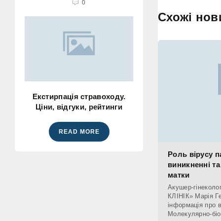
0
Схожі нов
Екстирпація стравоходу.
Ціни, відгуки, рейтинги
READ MORE
Роль вірусу 
виникненні та
матки
Акушер-гінеколог
КЛІНІК» Марія Г
інформація про 
Молекулярно-біо