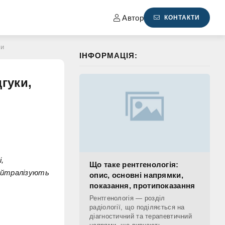
Автор
КОНТАКТИ
ги
ІНФОРМАЦІЯ:
дгуки,
і,
Що таке рентгенологія:
нейтралізують
опис, основні напрямки,
показання, протипоказання
Рентгенологія — розділ
радіології, що поділяється на
діагностичний та терапевтичний