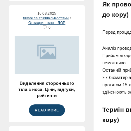
Як прово
до кору)
16.08.2025
Лікарі за спеціальностями
/
Отоларинголог - ЛОР
0
Перед процед
Аналіз прово
Прийом лікар
неможливо – 
Останній прий
Як біоматері
Видалення стороннього
протягом 15 
тіла з носа. Ціни, відгуки,
здійснюють з
рейтинги
Термін в
READ MORE
кору)