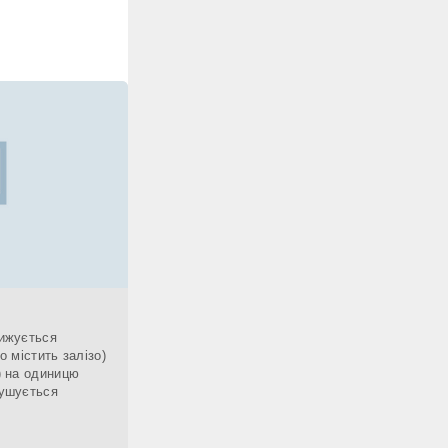
нижується
о містить залізо)
ь) на одиницю
рушується