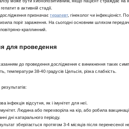
алізу може бути хибнопозитивним, якщо пацієнт страждає на 
гепатит в активній стадії.
 дослідження призначає
терапевт
, гінеколог чи інфекціоніст. 
низила поріг зараження. На сьогодні основним шляхом передач
повітряно-краплинний.
ня для проведення
азанням до проведення дослідження є виникнення таких симп
ь, температури 38-40 градусів Цельсія, різка слабкість.
результатів:
ва інфекція відсутня, як і імунітет для неї.
 імунітет. Людина або перехворіла на кір, або робила вакцинац
нні дні катарального періоду.
ультат зберігається протягом 3-4 місяців після перенесеної н