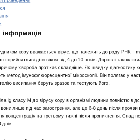
я проведення
ся
ання
и
 інформація
дником кору вважається вірус, що належить до роду РНК – mor
ш сприйнятливі діти віком від 4 до 10 років. Дорослі також схи
 причому хвороба протікає складніше. Як швидку діагностику к
ть метод імунофлюоресцентної мікроскопії. Він полягає у нас
телію висипання беруть зразок та тестують його.
іла Ig класу М до вірусу кору в організмі людини повністю відс
они лише під час загострення, але це 6-8 день після прояви 
ня концентрація на третьому тижні після проникнення. Спад п
 днів.