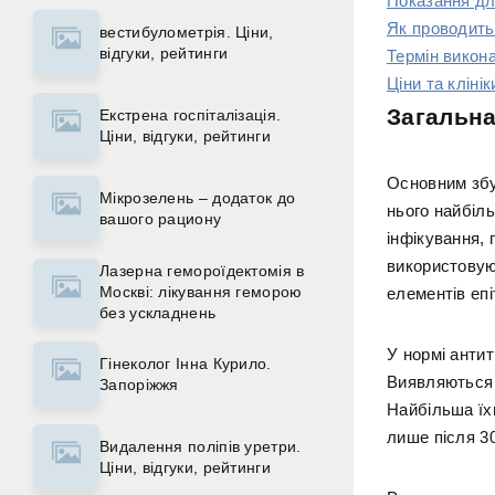
Показання дл
Як проводить
вестибулометрія. Ціни,
відгуки, рейтинги
Термін викон
Ціни та клінік
Загальна
Екстрена госпіталізація.
Ціни, відгуки, рейтинги
Основним збу
Мікрозелень – додаток до
нього найбіль
вашого рациону
інфікування,
використовую
Лазерна гемороїдектомія в
Москві: лікування геморою
елементів епі
без ускладнень
У нормі антит
Гінеколог Інна Курило.
Виявляються в
Запоріжжя
Найбільша їх
лише після 30
Видалення поліпів уретри.
Ціни, відгуки, рейтинги