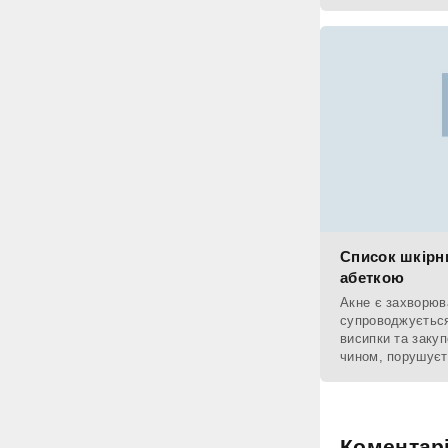
що у жінок цього
Список шкірн
абеткою
Акне є захворюв
супроводжується
висипки та заку
чином, порушуєт
яка при цьому
Коментар