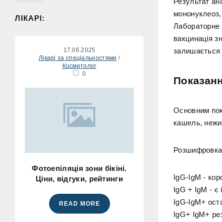
Результат ан
мононуклеоз, 
ЛІКАРІ:
Лабораторне
вакцинація з
17.06.2025
залишається 
Лікарі за спеціальностями
/
Косметолог
0
Показан
Основним пок
кашель, нежит
Розшифровка 
Фотоепіляція зони бікіні.
IgG-IgМ - коро
Ціни, відгуки, рейтинги
IgG + IgM - є
IgG-IgМ+ оста
READ MORE
IgG+ IgМ+ рез