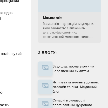
інфекційний
Повсюдна
Мамологія
і
Мамологія – це розділ медицини,
який займається вивченням
анатомо-фізіологічних
особливостей молочних залоз,
діагностикою патологічних
процесів, що проходять у
молочних залозах, лікуванням та
З БЛОГУ:
томів: сухий
Задишка: прояв втоми чи
небезпечний симптом
Як лікувати ячмінь у дитини:
способи та ліки. Медичний
блог
ію.
Сучасні можливості
едуги.
профілактики цукрового