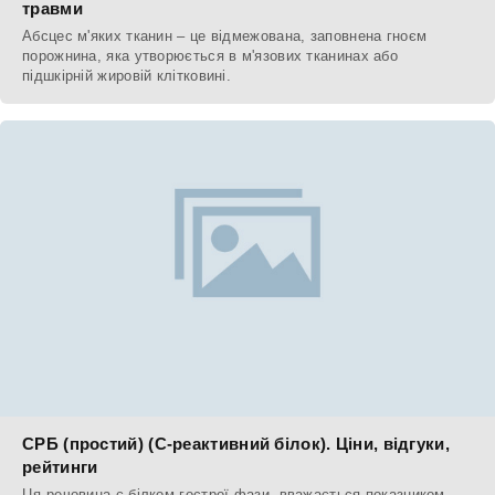
травми
Абсцес м'яких тканин – це відмежована, заповнена гноєм
порожнина, яка утворюється в м'язових тканинах або
підшкірній жировій клітковині.
СРБ (простий) (С-реактивний білок). Ціни, відгуки,
рейтинги
Ця речовина є білком гострої фази, вважається показником