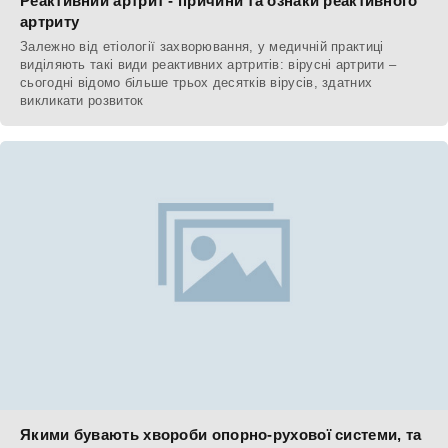
Реактивний артрит - причини та ознаки реактивного
артриту
Залежно від етіології захворювання, у медичній практиці
виділяють такі види реактивних артритів: вірусні артрити –
сьогодні відомо більше трьох десятків вірусів, здатних
викликати розвиток
Якими бувають хвороби опорно-рухової системи, та