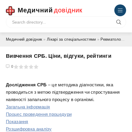
Медичний
довідник
Медичний довідник
»
Лікарі за спеціальностями
»
Ревматолог
» Ви
Вивчення СРБ. Ціни, відгуки, рейтинги
4
5
0
Дослідження СРБ
– це методика діагностики, яка
проводиться з метою підтвердження чи спростування
наявності запального процесу в організмі.
Загальна інформація
Процес проведення процедури
Показання
Розшифровка аналізу