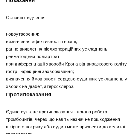
Показання
Основні свідчення:
новоутворення;
визначення ефективності терапії;
раннє виявлення післяопераційних ускладнень;
ревматоїдний поліартрит
при диференціації хвороби Крона від виразкового коліту
гострі інфекційні захворювання;
визначення ймовірності серцево-судинних ускладнень у
хворих на діабет, атеросклероз.
Протипоказання
Єдине суттєве протипоказання - погана робота
тромбоцитів, через що навіть незначне пошкодження
шкірного покриву або судин може призвести до великої