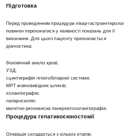
Підготовка
Перед проведенням процедури лікар-гастроентеролог
повинен переконатися у наявності показань для її
виконання. Для цього пацієнту призначається
діагностика:
біохімічний аналіз крові;
УЗД;
сцинтиграфія гепатобіліарної системи;
МРТ жовчовивідних шляхів;
холангіографія;
лапароскопія;
магнітно-резонансна панкреатохолангіографія.
Процедура гепатикоєюностомії
Операція складається з кількох етапів: