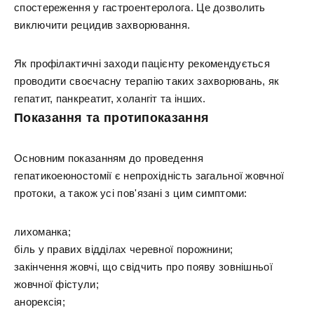
спостереження у гастроентеролога. Це дозволить
виключити рецидив захворювання.
Як профілактичні заходи пацієнту рекомендується
проводити своєчасну терапію таких захворювань, як
гепатит, панкреатит, холангіт та інших.
Показання та протипоказання
Основним показанням до проведення
гепатикоеюностомії є непрохідність загальної жовчної
протоки, а також усі пов'язані з цим симптоми:
лихоманка;
біль у правих відділах черевної порожнини;
закінчення жовчі, що свідчить про появу зовнішньої
жовчної фістули;
анорексія;