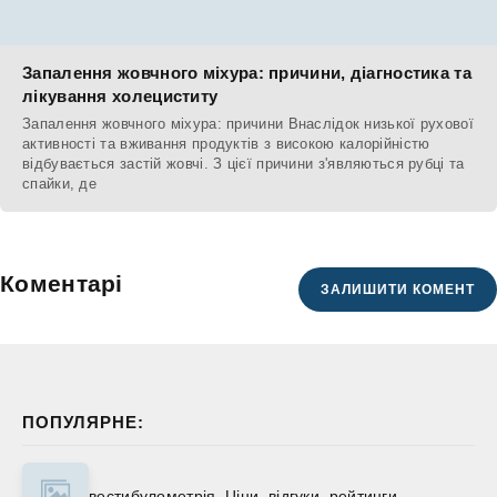
Запалення жовчного міхура: причини, діагностика та
лікування холециститу
Запалення жовчного міхура: причини Внаслідок низької рухової
активності та вживання продуктів з високою калорійністю
відбувається застій жовчі. З цієї причини з'являються рубці та
спайки, де
Коментарі
ЗАЛИШИТИ КОМЕНТ
ПОПУЛЯРНЕ:
вестибулометрія. Ціни, відгуки, рейтинги