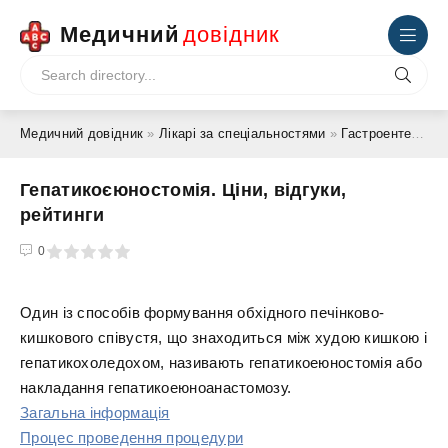
Медичний
довідник
Медичний довідник
»
Лікарі за спеціальностями
»
Гастроентеролог
Гепатикоєюностомія. Ціни, відгуки,
рейтинги
4
5
0
Один із способів формування обхідного печінково-
кишкового співустя, що знаходиться між худою кишкою і
гепатикохоледохом, називають гепатикоеюностомія або
накладання гепатикоеюноанастомозу.
Загальна інформація
Процес проведення процедури