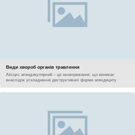
Види хвороб органів травлення
Абсцес апендикулярний – це захворювання, що виникає
внаслідок ускладнення деструктивної форми апендициту.