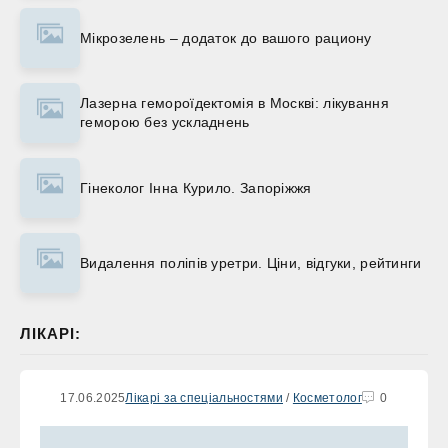
Мікрозелень – додаток до вашого рациону
Лазерна гемороїдектомія в Москві: лікування
геморою без ускладнень
Гінеколог Інна Курило. Запоріжжя
Видалення поліпів уретри. Ціни, відгуки, рейтинги
ЛІКАРІ:
17.06.2025
Лікарі за спеціальностями
/
Косметолог
0