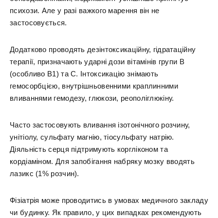
психози. Але у разі важкого марення він не
застосовується.
Додатково проводять дезінтоксикаційну, гідратаційну
терапії, призначають ударні дози вітамінів групи В
(особливо В1) та С. Інтоксикацію знімають
гемосорбцією, внутрішньовенними краплинними
вливаннями гемодезу, глюкози, реополіглюкіну.
Часто застосовують вливання ізотонічного розчину,
унітіолу, сульфату магнію, тіосульфату натрію.
Діяльність серця підтримують коргліконом та
кордіаміном. Для запобігання набряку мозку вводять
лазикс (1% розчин).
Фізіатрія може проводитись в умовах медичного закладу
чи будинку. Як правило, у цих випадках рекомендують