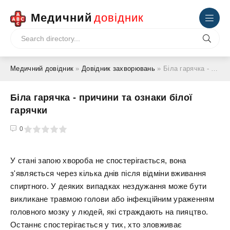
Медичний
довідник
Медичний довідник
»
Довідник захворювань
» Біла гарячка - причини та ознаки білої гарячки
Біла гарячка - причини та ознаки білої
гарячки
4
5
0
У стані запою хвороба не спостерігається, вона
з'являється через кілька днів після відміни вживання
спиртного. У деяких випадках нездужання може бути
викликане травмою голови або інфекційним ураженням
головного мозку у людей, які страждають на пияцтво.
Останнє спостерігається у тих, хто зловживає