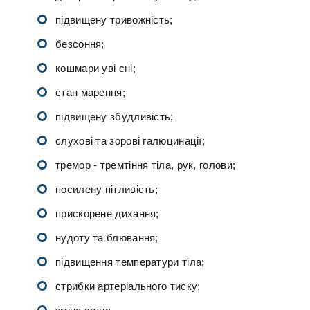
підвищену тривожність;
безсоння;
кошмари уві сні;
стан марення;
підвищену збудливість;
слухові та зорові галюцинації;
тремор - тремтіння тіла, рук, голови;
посилену пітливість;
прискорене дихання;
нудоту та блювання;
підвищення температури тіла;
стрибки артеріального тиску;