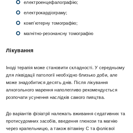
електроенцефалографію;
електрокардіограму;
комп'ютерну томографію;
магнітно-резонансну томографію
Лікування
Іноді терапія може становити складності. У середньому
для ліквідації патології необхідно близько доби, але
може знадобитися десять днів. Після лікування
алкогольного марення наполегливо рекомендується
розпочати усунення наслідків самого пияцтва.
До варіантів фізіатрії належать вживання седативних та
протисудомних засобів, введення глюкози та магнію
через крапельницю, а також вітаміну С та фолієвої