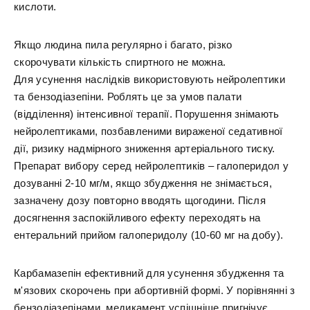
кислоти.
Якщо людина пила регулярно і багато, різко
скорочувати кількість спиртного не можна.
Для усунення наслідків використовують нейролептики
та бензодіазепіни. Роблять це за умов палати
(відділення) інтенсивної терапії. Порушення знімають
нейролептиками, позбавленими вираженої седативної
дії, ризику надмірного зниження артеріального тиску.
Препарат вибору серед нейролептиків – галоперидол у
дозуванні 2-10 мг/м, якщо збудження не знімається,
зазначену дозу повторно вводять щогодини. Після
досягнення заспокійливого ефекту переходять на
ентеральний прийом галоперидолу (10-60 мг на добу).
Карбамазепін ефективний для усунення збудження та
м'язових скорочень при абортивній формі. У порівнянні з
бензодіазепінами, медикамент успішніше пригнічує