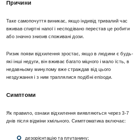
Причини
Таке самопочуття виникає, якщо індивід тривалий час
вживав спиртні напої і несподівано перестав це робити
або значно знизив споживані дози.
Ризик появи відхилення зростає, якщо в людини є будь-
які інші недуги, він вживає багато міцного і мало їсть, в
недавньому минулому вже страждав від цього
нездужання і з ним траплялися подібні епізоди.
Симптоми
Як правило, ознаки відхилення виявляються через 3-7
днів після відміни хмільного. Симптоматика включає:
дезорієнтацію та плутанину;