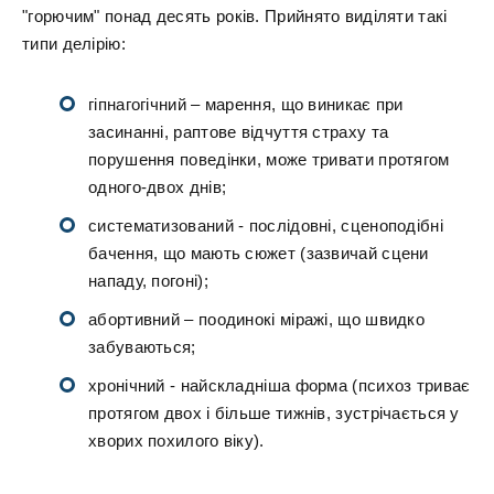
"горючим" понад десять років. Прийнято виділяти такі
типи делірію:
гіпнагогічний – марення, що виникає при
засинанні, раптове відчуття страху та
порушення поведінки, може тривати протягом
одного-двох днів;
систематизований - послідовні, сценоподібні
бачення, що мають сюжет (зазвичай сцени
нападу, погоні);
абортивний – поодинокі міражі, що швидко
забуваються;
хронічний - найскладніша форма (психоз триває
протягом двох і більше тижнів, зустрічається у
хворих похилого віку).