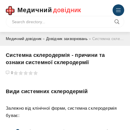
Медичний
довідник
Медичний довідник
»
Довідник захворювань
» Системна склеродермія - причини та ознаки системної склеродермії
Системна склеродермія - причини та
ознаки системної склеродермії
4
5
0
Види системних склеродермій
Залежно від клінічної форми, системна склеродермія
буває: