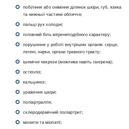
побіління або оніміння ділянок шкіри, губ, язика
та нижньої частини обличчя;
пальці рук холодні;
головний біль мігренеподібного характеру;
порушення у роботі внутрішніх органів: серце,
легені, нирки, органи травного тракту;
ішемічні некрози (можлива навіть гангрена);
остеоліз;
кальциноз;
ураження шкіри;
поліартралгія;
склеродермічний поліартрит;
міозити та міопатії;