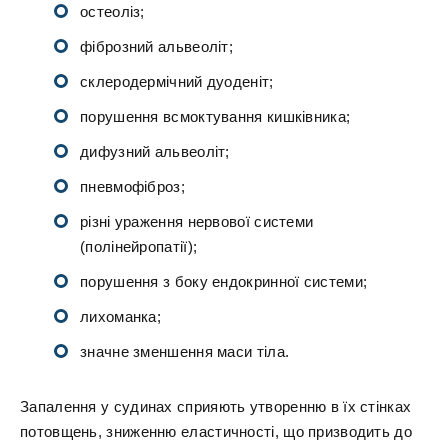
остеоліз;
фіброзний альвеоліт;
склеродермічний дуоденіт;
порушення всмоктування кишківника;
дифузний альвеоліт;
пневмофіброз;
різні ураження нервової системи
(полінейропатії);
порушення з боку ендокринної системи;
лихоманка;
значне зменшення маси тіла.
Запалення у судинах сприяють утворенню в їх стінках
потовщень, зниженню еластичності, що призводить до