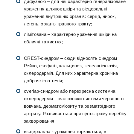
дифузною – для неї характерно генералізоване
ураження ділянок шкіри та вісцеральні
ураження внутрішніх органів: серця, нирок,
легень, органів травного тракту;
лімітована – характерно ураження шкіри на
обличчі та кистях;
CREST-синдром – сюди відносять синдром
Рейно, езофагіт, кальциноз, телеангіектазія,
склеродермія. Для них характерна хронічна
доброякісна течія;
overlap-синдром або перехресна системна
склеродермія – має ознаки системи червоного
вовчака, дерматоміозиту та ревматоїдного
артриту. Розвивається при підгострому перебігу
захворювання;
вісцеральна - ураження торкаються, в