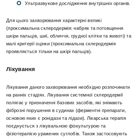
Ультразвукове дослідження внутрішніх органів.
Для цього захворювання характерні великі
(проксимальна склеродермія: набряк та потовщення
шкіри пальців, шиї, обличчя, грудної клітки та животі) та
малі критерії оцінки (проксимальна склеродермія
проявляється тільки на шкірі пальців).
Лікування
Лікування даного захворювання необхідно розпочинати
на ранніх стадіях. Лікування системної склеродермії
полягає у призначенні базових засобів, які знімають
фіброзні порушення в судинах (ферментні препарати,
основою яких є ронідази та лідази). Лікарська терапія
поєднується з лікувальною фізкультурою та
фізіотерапією уражених суглобів. Також застосовують