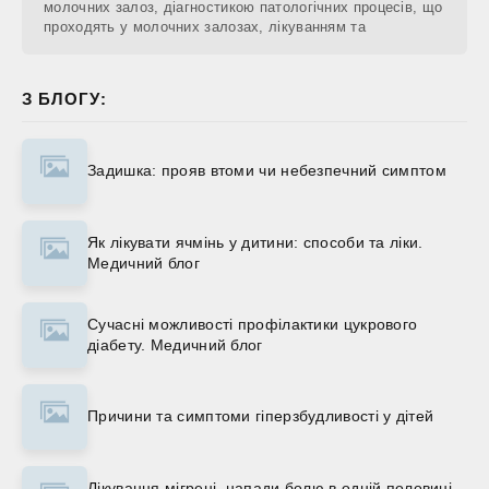
молочних залоз, діагностикою патологічних процесів, що
проходять у молочних залозах, лікуванням та
З БЛОГУ:
Задишка: прояв втоми чи небезпечний симптом
Як лікувати ячмінь у дитини: способи та ліки.
Медичний блог
Сучасні можливості профілактики цукрового
діабету. Медичний блог
Причини та симптоми гіперзбудливості у дітей
Лікування мігрені, напади болю в одній половині