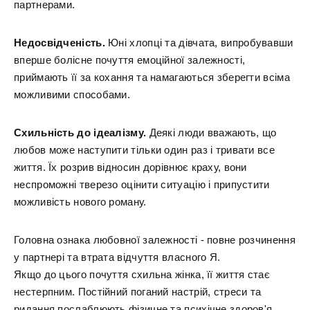
партнерами.
Недосвідченість.
Юні хлопці та дівчата, випробувавши
вперше болісне почуття емоційної залежності,
приймають її за кохання та намагаються зберегти всіма
можливими способами.
Схильність до ідеалізму.
Деякі люди вважають, що
любов може наступити тільки один раз і тривати все
життя. Їх розрив відносин дорівнює краху, вони
неспроможні тверезо оцінити ситуацію і припустити
можливість нового роману.
Головна ознака любовної залежності - повне розчинення
у партнері та втрата відчуття власного Я.
Якщо до цього почуття схильна жінка, її життя стає
нестерпним. Постійний поганий настрій, стреси та
ридання послаблюють фізичне та психічне здоров'я.