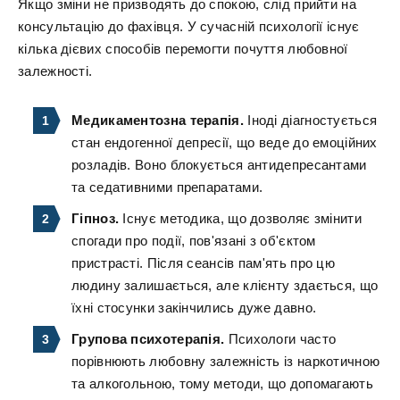
Якщо зміни не призводять до спокою, слід прийти на
консультацію до фахівця. У сучасній психології існує
кілька дієвих способів перемогти почуття любовної
залежності.
Медикаментозна терапія.
Іноді діагностується
стан ендогенної депресії, що веде до емоційних
розладів. Воно блокується антидепресантами
та седативними препаратами.
Гіпноз.
Існує методика, що дозволяє змінити
спогади про події, пов'язані з об'єктом
пристрасті. Після сеансів пам'ять про цю
людину залишається, але клієнту здається, що
їхні стосунки закінчились дуже давно.
Групова психотерапія.
Психологи часто
порівнюють любовну залежність із наркотичною
та алкогольною, тому методи, що допомагають