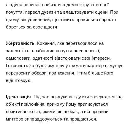
людина починає нав'язливо демонструвати свої
почуття, переслідувати та влаштовувати сцени. При
цьому він упевнений, що чинить правильно і просто
бореться за своє щастя.
Жертовність.
Кохання, яке перетворилося на
залежність, позбавляє почуття впевненості,
самоповаги, здатності відстоювати свої інтереси.
Готовність за будь-яку ціну утримати партнера змушує
переносити образи, приниження, і тим більше його
відштовхує.
Ідеалізація.
Під час розлуки всі думки зосереджені на
об'єкті поклоніння, причому йому приписуються
позитивні якості, якими він не має, а всі провини
миттєво виправдовуються та прощаються.