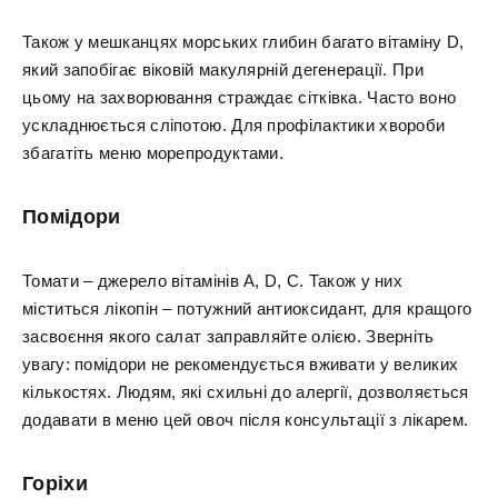
Також у мешканцях морських глибин багато вітаміну D,
який запобігає віковій макулярній дегенерації. При
цьому на захворювання страждає сітківка. Часто воно
ускладнюється сліпотою. Для профілактики хвороби
збагатіть меню морепродуктами.
Помідори
Томати – джерело вітамінів A, D, C. Також у них
міститься лікопін – потужний антиоксидант, для кращого
засвоєння якого салат заправляйте олією. Зверніть
увагу: помідори не рекомендується вживати у великих
кількостях. Людям, які схильні до алергії, дозволяється
додавати в меню цей овоч після консультації з лікарем.
Горіхи