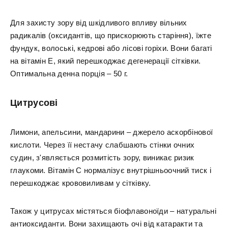
Для захисту зору від шкідливого впливу вільних
радикалів (оксидантів, що прискорюють старіння), їжте
фундук, волоські, кедрові або лісові горіхи. Вони багаті
на вітамін Е, який перешкоджає дегенерації сітківки.
Оптимальна денна порція – 50 г.
Цитрусові
Лимони, апельсини, мандарини – джерело аскорбінової
кислоти. Через її нестачу слабшають стінки очних
судин, з'являється розмитість зору, виникає ризик
глаукоми. Вітамін С нормалізує внутрішньоочний тиск і
перешкоджає крововиливам у сітківку.
Також у цитрусах містяться біофлавоноїди – натуральні
антиоксиданти. Вони захищають очі від катаракти та