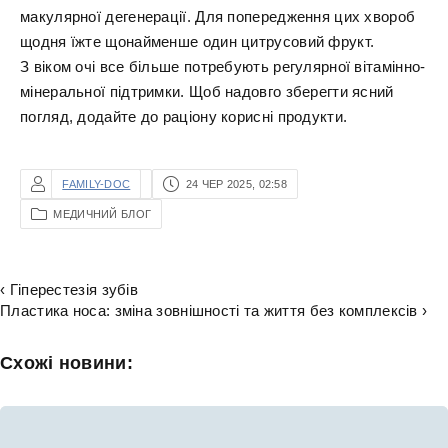
макулярної дегенерації. Для попередження цих хвороб
щодня їжте щонайменше один цитрусовий фрукт.
З віком очі все більше потребують регулярної вітамінно-
мінеральної підтримки. Щоб надовго зберегти ясний
погляд, додайте до раціону корисні продукти.
FAMILY-DOC
24 ЧЕР 2025, 02:58
МЕДИЧНИЙ БЛОГ
‹ Гіперестезія зубів
Пластика носа: зміна зовнішності та життя без комплексів ›
Схожі новини: