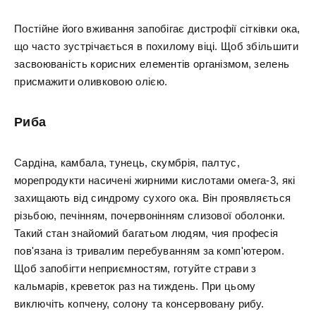
Постійне його вживання запобігає дистрофії сітківки ока,
що часто зустрічається в похилому віці. Щоб збільшити
засвоюваність корисних елементів організмом, зелень
присмажити оливковою олією.
Риба
Сардіна, камбала, тунець, скумбрія, палтус,
морепродукти насичені жирними кислотами омега-3, які
захищають від синдрому сухого ока. Він проявляється
різьбою, печінням, почервонінням слизової оболонки.
Такий стан знайомий багатьом людям, чия професія
пов'язана із тривалим перебуванням за комп'ютером.
Щоб запобігти неприємностям, готуйте страви з
кальмарів, креветок раз на тиждень. При цьому
виключіть копчену, солону та консервовану рибу.