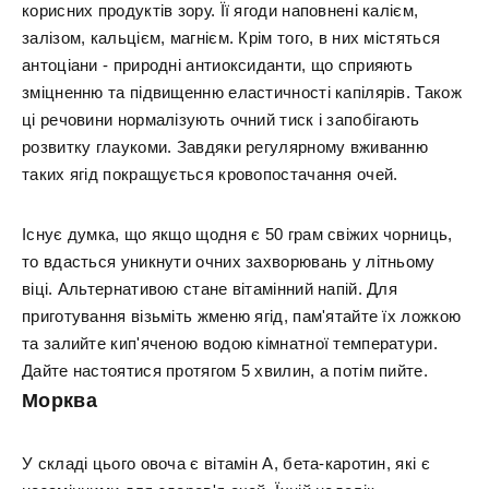
корисних продуктів зору. Її ягоди наповнені калієм,
залізом, кальцієм, магнієм. Крім того, в них містяться
антоціани - природні антиоксиданти, що сприяють
зміцненню та підвищенню еластичності капілярів. Також
ці речовини нормалізують очний тиск і запобігають
розвитку глаукоми. Завдяки регулярному вживанню
таких ягід покращується кровопостачання очей.
Існує думка, що якщо щодня є 50 грам свіжих чорниць,
то вдасться уникнути очних захворювань у літньому
віці. Альтернативою стане вітамінний напій. Для
приготування візьміть жменю ягід, пам'ятайте їх ложкою
та залийте кип'яченою водою кімнатної температури.
Дайте настоятися протягом 5 хвилин, а потім пийте.
Морква
У складі цього овоча є вітамін А, бета-каротин, які є