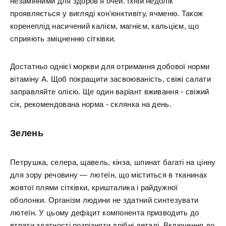
незамінними для здоров'я очей. Їхній недолік
проявляється у вигляді кон'юнктивіту, ячменю. Також
коренеплід насичений калієм, магнієм, кальцієм, що
сприяють зміцненню сітківки.
Достатньо однієї моркви для отримання добової норми
вітаміну А. Щоб покращити засвоюваність, свіжі салати
заправляйте олією. Ще один варіант вживання - свіжий
сік, рекомендована норма - склянка на день.
Зелень
Петрушка, селера, щавель, кінза, шпинат багаті на цінну
для зору речовину — лютеїн, що міститься в тканинах
жовтої плями сітківки, кришталика і райдужної
оболонки. Організм людини не здатний синтезувати
лютеїн. У цьому дефіцит компонента призводить до
втрати здатності розрізняти дрібні деталі. Включення до