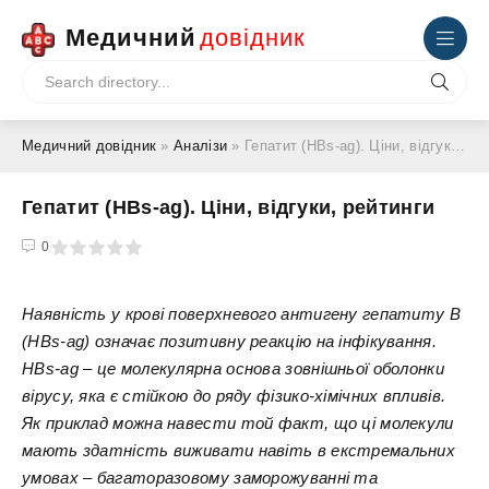
Медичний
довідник
Медичний довідник
»
Аналізи
» Гепатит (HBs-ag). Ціни, відгуки, рейтинги
Гепатит (HBs-ag). Ціни, відгуки, рейтинги
4
5
0
Наявність у крові поверхневого антигену гепатиту В
(HBs-ag) означає позитивну реакцію на інфікування.
HBs-ag – це молекулярна основа зовнішньої оболонки
вірусу, яка є стійкою до ряду фізико-хімічних впливів.
Як приклад можна навести той факт, що ці молекули
мають здатність виживати навіть в екстремальних
умовах – багаторазовому заморожуванні та