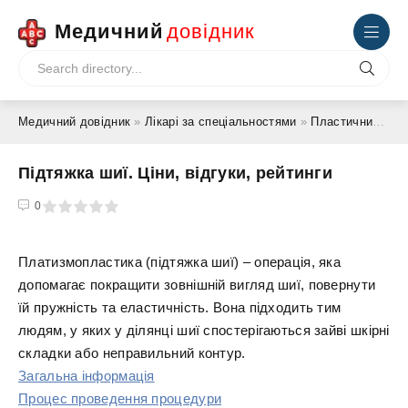
Медичний
довідник
Медичний довідник
»
Лікарі за спеціальностями
»
Пластичний хірург
Підтяжка шиї. Ціни, відгуки, рейтинги
4
5
0
Платизмопластика (підтяжка шиї) – операція, яка
допомагає покращити зовнішній вигляд шиї, повернути
їй пружність та еластичність. Вона підходить тим
людям, у яких у ділянці шиї спостерігаються зайві шкірні
складки або неправильний контур.
Загальна інформація
Процес проведення процедури