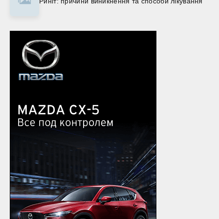
Риніт: причини виникнення та способи лікування