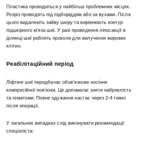
Пластика проводиться у найбільш проблемних місцях.
Розріз проводять під підборіддям або за вухами. Після
цього видаляють зайву шкіру та вирівнюють контур
підшкірного м'яза шиї. У разі проведення ліпосакції в
ділянці шиї роблять проколи для вилучення жирових
клітин.
Реабілітаційний період
Ліфтинг шиї передбачає обов'язкове носіння
компресійної пов'язки. Це допомагає зняти набряклість
та гематоми. Повне одужання настає через 2-4 тижні
після операції.
У загальних випадках слід виконувати рекомендації
спеціаліста: