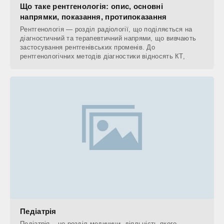
Що таке рентгенологія: опис, основні
напрямки, показання, протипоказання
Рентгенологія — розділ радіології, що поділяється на
діагностичний та терапевтичний напрями, що вивчають
застосування рентгенівських променів. До
рентгенологічних методів діагностики відносять КТ,
Педіатрія
Педіатрія – це розділ медицини, діяльність якого