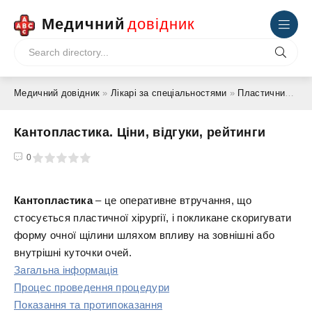
Медичний
довідник
Медичний довідник
»
Лікарі за спеціальностями
»
Пластичний хірург
Кантопластика. Ціни, відгуки, рейтинги
4
5
0
Кантопластика
– це оперативне втручання, що
стосується пластичної хірургії, і покликане скоригувати
форму очної щілини шляхом впливу на зовнішні або
внутрішні куточки очей.
Загальна інформація
Процес проведення процедури
Показання та протипоказання