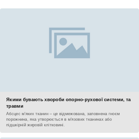
Якими бувають хвороби опорно-рухової системи, та
травми
Абсцес м'яких тканин – це відмежована, заповнена гноєм
порожнина, яка утворюється в м'язових тканинах або
підшкірній жировій клітковині.