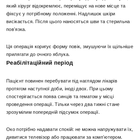
який хірург відокремлює, переміщує на нове місце та
фіксує у потрібному положенні. Надлишок шкіри
висікається. Після цього наносяться шви та стерильна
пов'язка.
Ця операція коригує форму повік, змушуючи їх щільніше
прилягати до очного яблука.
Реабілітаційний період
Пацієнт повинен перебувати під наглядом лікарів
протягом наступної доби, іноді двох. При цьому
спостерігається поява синців та гематом у місці
проведення операції. Тільки через два тижні стане
зрозумілим попередній підсумок операції.
Око потрібно надавати спокій: не можна напружувати їх,
дивитися телевізор або працювати за комп'ютером.