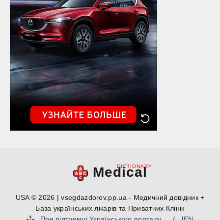
DICTIONARY
Medical
USA © 2026 | vsegdazdorov.pp.ua - Медичний довідник +
База українських лікарів та Приватних Клінік
При підтримці Українського порталу
/
[EN