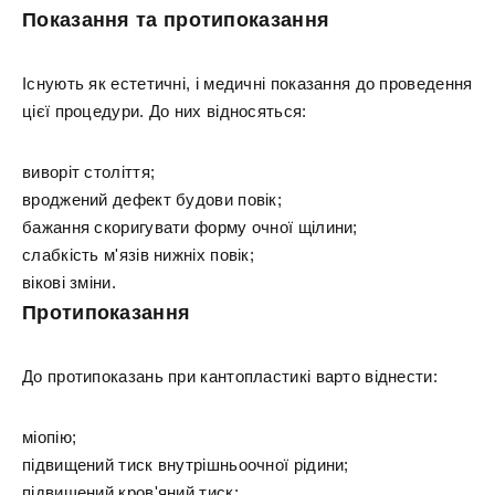
Показання та протипоказання
Існують як естетичні, і медичні показання до проведення
цієї процедури. До них відносяться:
виворіт століття;
вроджений дефект будови повік;
бажання скоригувати форму очної щілини;
слабкість м'язів нижніх повік;
вікові зміни.
Протипоказання
До протипоказань при кантопластикі варто віднести:
міопію;
підвищений тиск внутрішньоочної рідини;
підвищений кров'яний тиск;