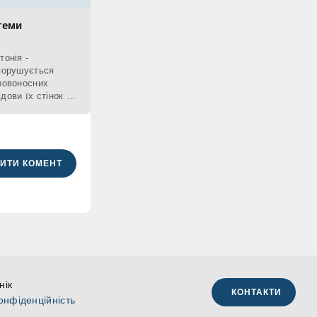
теми
тонія -
 порушується
кровоносних
дови їх стінок та
ИТИ КОМЕНТ
нік
КОНТАКТИ
онфіденційність