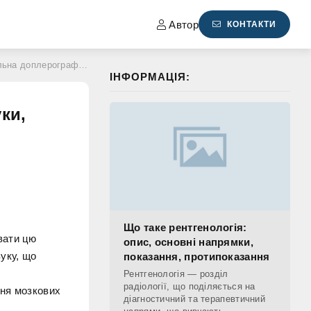
Автор
КОНТАКТИ
графія. Ціни, відгуки, рейтинги
ІНФОРМАЦІЯ:
ки,
Що таке рентгенологія:
вати цю
опис, основні напрямки,
уку, що
показання, протипоказання
Рентгенологія — розділ
радіології, що поділяється на
ння мозкових
діагностичний та терапевтичний