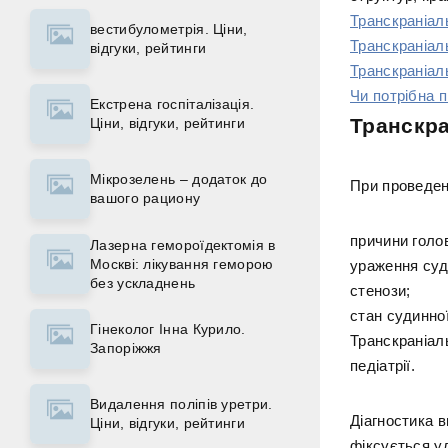
Транскраніал
вестибулометрія. Ціни,
Транскраніал
відгуки, рейтинги
Транскраніал
Чи потрібна п
Екстрена госпіталізація.
Транскра
Ціни, відгуки, рейтинги
Мікрозелень – додаток до
При проведен
вашого рациону
причини голо
Лазерна гемороїдектомія в
Москві: лікування геморою
ураження суд
без ускладнень
стенози;
стан судинної
Гінеколог Інна Курило.
Транскраніал
Запоріжжя
педіатрії.
Видалення поліпів уретри.
Діагностика 
Ціни, відгуки, рейтинги
фіксується ул