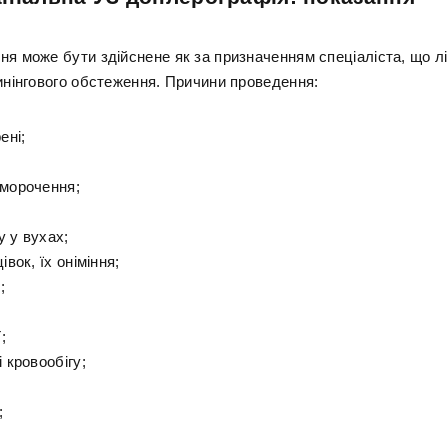
я може бути здійснене як за призначенням спеціаліста, що лік
ринінгового обстеження. Причини проведення:
ені;
аморочення;
у у вухах;
івок, їх оніміння;
;
;
і кровообігу;
;