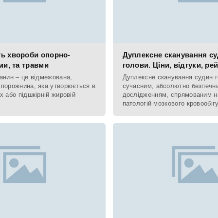
ь хвороби опорно-
Дуплексне сканування су
ми, та травми
голови. Ціни, відгуки, ре
анин – це відмежована,
Дуплексне сканування судин г
 порожнина, яка утворюється в
сучасним, абсолютно безпечн
х або підшкірній жировій
дослідженням, спрямованим н
патологій мозкового кровообіг
судинної системи досліджуван