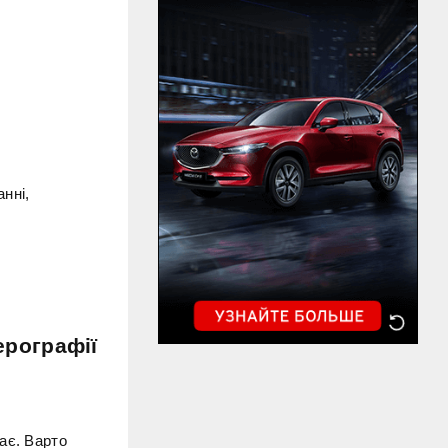
нні,
ерографії
ає. Варто