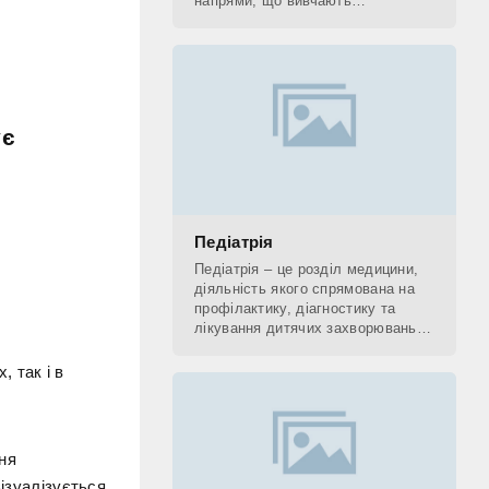
напрями, що вивчають
застосування рентгенівських
променів. До рентгенологічних
методів діагностики відносять КТ,
ує
Педіатрія
Педіатрія – це розділ медицини,
діяльність якого спрямована на
профілактику, діагностику та
лікування дитячих захворювань, а
також на поетапне відновлення
(реабілітацію) дитини. Фахівець,
 так і в
який
ня
візуалізується