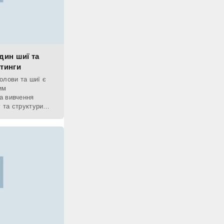
дин шиї та
йтинги
олови та шиї є
им
а вивчення
у та структури
ої області. Ця