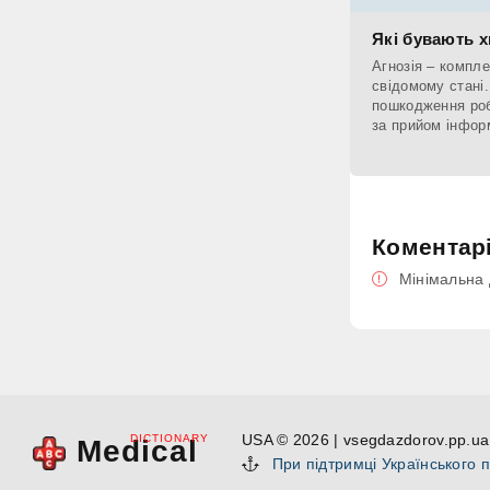
Які бувають 
Агнозія – компл
свідомому стані
пошкодження робо
за прийом інформа
Коментар
Мінімальна 
USA © 2026 | vsegdazdorov.pp.ua 
DICTIONARY
Medical
При підтримці Українського 