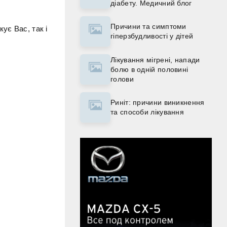
діабету. Медичний блог
Причини та симптоми
ує Вас, так і
гіперзбудливості у дітей
Лікування мігрені, напади
болю в одній половині
голови
Риніт: причини виникнення
та способи лікування