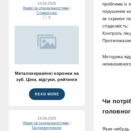
13.06.2025
проблеми із з
Лікарі за спеціальностями
/
порушення ко
Стоматолог
0
як скринінг пі
спадковість;
Контроль лік
Протипоказан
Методика від
неінвазивного
Металокерамічні коронки на
зуб. Ціни, відгуки, рейтинги
READ MORE
Чи потрі
головног
13.08.2025
Лікарі за спеціальностями
/
Гастроентеролог
Яких-небудь 