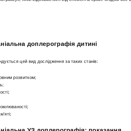
ніальна доплерографія дитині
ндується цей вид дослідження за таких станів:
овним розвитком;
ь;
ості;
томлюваності;
м'яті;
ніальна УЗ доплерографія: показання