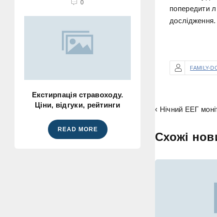
0
попередити л
дослідження.
FAMILY-D
Екстирпація стравоходу.
Ціни, відгуки, рейтинги
‹ Нічний ЕЕГ моніт
READ MORE
Схожі нов