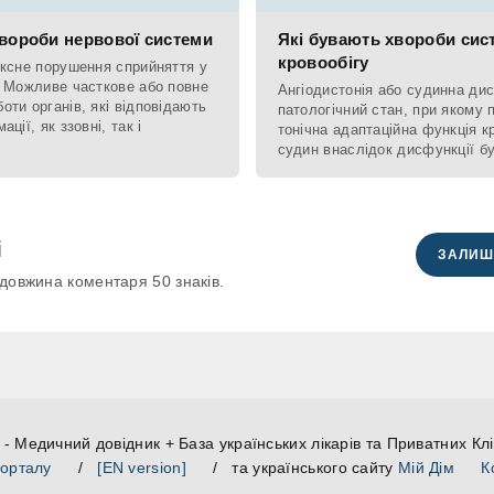
хвороби нервової системи
Які бувають хвороби сис
кровообігу
ексне порушення сприйняття у
. Можливе часткове або повне
Ангіодистонія або судинна дис
ти органів, які відповідають
патологічний стан, при якому
ції, як ззовні, так і
тонічна адаптаційна функція 
судин внаслідок дисфункції бу
розвитку м'язового шару,
і
ЗАЛИШ
довжина коментаря 50 знаків.
- Медичний довідник + База українських лікарів та Приватних Клі
порталу
/
[EN version]
/ та українського сайту
Мій Дім
К