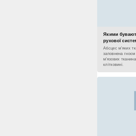
Якими бувают
рухової систе
Абсцес м'яких тк
заповнена гноєм
м'язових тканина
клітковині.