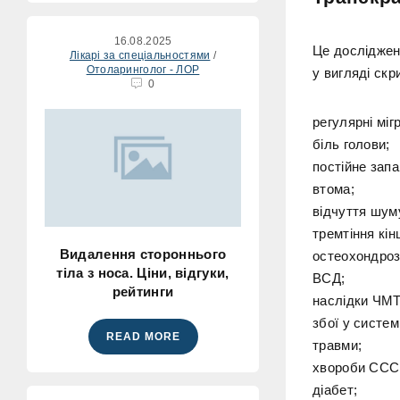
16.08.2025
Це дослідженн
Лікарі за спеціальностями
/
Отоларинголог - ЛОР
у вигляді ск
0
регулярні мігр
біль голови;
постійне зап
втома;
відчуття шум
тремтіння кінц
Видалення стороннього
остеохондроз
тіла з носа. Ціни, відгуки,
ВСД;
рейтинги
наслідки ЧМТ
збої у систем
READ MORE
травми;
хвороби ССС
діабет;