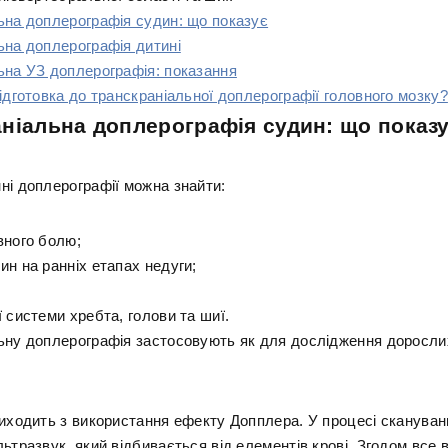
ьна доплерографія судин: що показує
ьна доплерографія дитині
ьна УЗ доплерографія: показання
ідготовка до транскраніальної доплерографії головного мозку?
ніальна доплерографія судин: що показ
ні доплерографії можна знайти:
вного болю;
ин на ранніх етапах недуги;
 системи хребта, голови та шиї.
ьну доплерографія застосовують як для дослідження дорослих,
виходить з використання ефекту Допплера. У процесі скануван
ьтразвук, який відбивається від елементів крові. Згодом все 