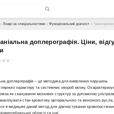
»
Лікарі за спеціальностями
»
Функціональний діагност
» Транскраніальна доплеро
аніальна доплерографія. Ціни, відгу
ги
ьна доплерографія – це методика для виявлення порушень
лярного характеру та системних хвороб мозку. Охарактеризу
можна як сканування мозкових структур за допомогою ультразв
аналізувати стан кровотоку артеріального та венозного русла.
ся в медицині даний метод для діагностування кровопостача
ніовертебральної області та шиї.