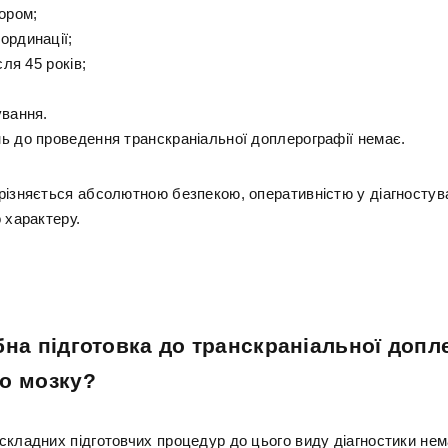
ором;
ординації;
сля 45 років;
ування.
ь до проведення транскраніальної доплерографії немає.
різняється абсолютною безпекою, оперативністю у діагностува
 характеру.
бна підготовка до транскраніальної допл
о мозку?
складних підготовчих процедур до цього виду діагностики нем