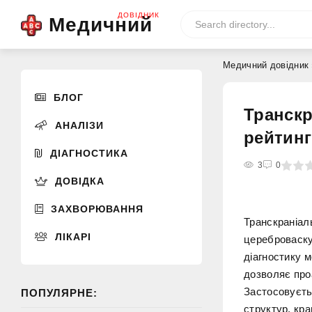
ДОВІДНИК
Медичний
Медичний довідник
БЛОГ
Транскр
АНАЛІЗИ
рейтин
ДІАГНОСТИКА
0
1
2
3
4
3
5
0
ДОВІДКА
ЗАХВОРЮВАННЯ
Транскраніал
ЛІКАРІ
цереброваску
діагностику 
дозволяє про
Застосовуєть
ПОПУЛЯРНЕ:
структур, кра