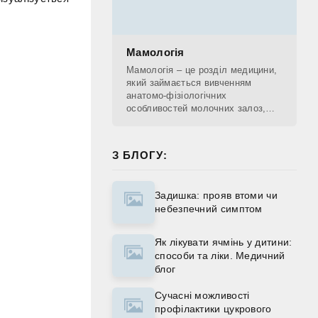
Мамологія
Мамологія – це розділ медицини,
який займається вивченням
анатомо-фізіологічних
особливостей молочних залоз,
діагностикою патологічних
процесів, що проходять у
молочних залозах, лікуванням та
З БЛОГУ:
Задишка: прояв втоми чи
небезпечний симптом
Як лікувати ячмінь у дитини:
способи та ліки. Медичний
блог
Сучасні можливості
профілактики цукрового