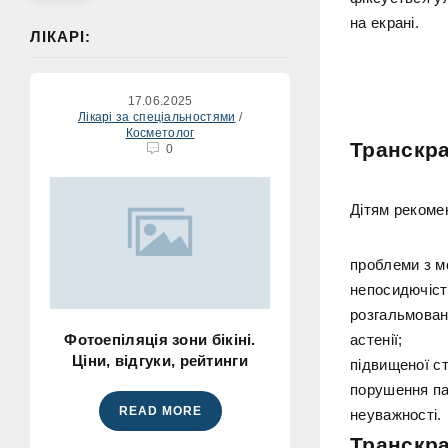
на екрані.
ЛІКАРІ:
17.06.2025
Лікарі за спеціальностями
/
Косметолог
Транскра
0
Дітям рекоме
проблеми з м
непосидючіст
розгальмован
Фотоепіляція зони бікіні.
астенії;
Ціни, відгуки, рейтинги
підвищеної с
порушення па
READ MORE
неуважності.
Транскра