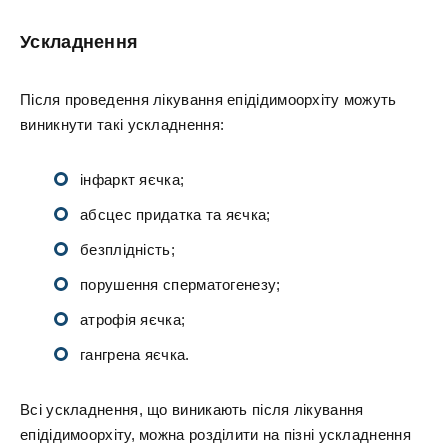
Ускладнення
Після проведення лікування епідідимоорхіту можуть
виникнути такі ускладнення:
інфаркт яєчка;
абсцес придатка та яєчка;
безплідність;
порушення сперматогенезу;
атрофія яєчка;
гангрена яєчка.
Всі ускладнення, що виникають після лікування
епідідимоорхіту, можна розділити на пізні ускладнення