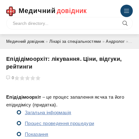
Медичний
довідник
Медичний довідник
»
Лікарі за спеціальностями
»
Андролог
» Епідідімоорхіт: лікування. Ціни, відгуки, рейтинги
Епідідімоорхіт: лікування. Ціни, відгуки,
рейтинги
4
5
0
Епідідімоорхіт
– це процес запалення яєчка та його
епідидімісу (придатка).
Загальна інформація
Процес проведення процедури
Показання