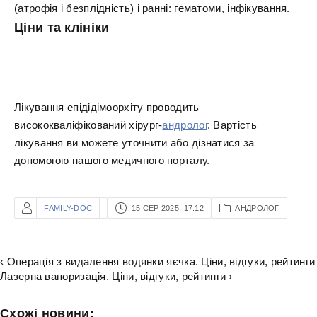
(атрофія і безплідність) і ранні: гематоми, інфікування.
Ціни та клініки
Лікування епідідімоорхіту проводить
висококваліфікований хірург-
андролог
. Вартість
лікування ви можете уточнити або дізнатися за
допомогою нашого медичного порталу.
FAMILY-DOC
15 СЕР 2025, 17:12
АНДРОЛОГ
‹ Операція з видалення водянки яєчка. Ціни, відгуки, рейтинги
Лазерна вапоризація. Ціни, відгуки, рейтинги ›
Схожі новини: