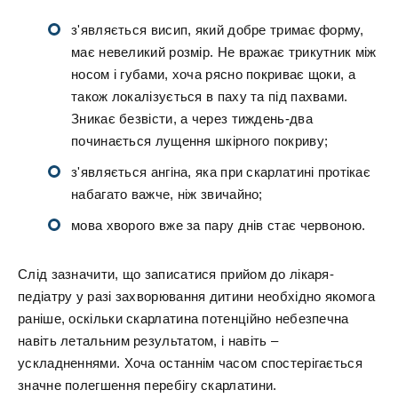
з'являється висип, який добре тримає форму,
має невеликий розмір. Не вражає трикутник між
носом і губами, хоча рясно покриває щоки, а
також локалізується в паху та під пахвами.
Зникає безвісти, а через тиждень-два
починається лущення шкірного покриву;
з'являється ангіна, яка при скарлатині протікає
набагато важче, ніж звичайно;
мова хворого вже за пару днів стає червоною.
Слід зазначити, що записатися прийом до лікаря-
педіатру у разі захворювання дитини необхідно якомога
раніше, оскільки скарлатина потенційно небезпечна
навіть летальним результатом, і навіть –
ускладненнями. Хоча останнім часом спостерігається
значне полегшення перебігу скарлатини.