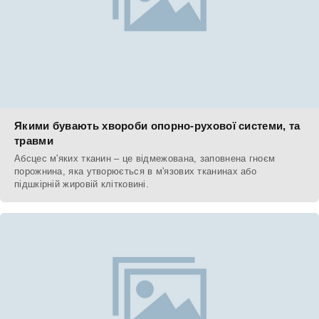
Якими бувають хвороби опорно-рухової системи, та
травми
Абсцес м'яких тканин – це відмежована, заповнена гноєм
порожнина, яка утворюється в м'язових тканинах або
підшкірній жировій клітковині.