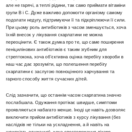
але не гарячі, а теплі рідини, так само приймати вітаміни
групи В і С. Дуже важливо допомогти організму самому
подолати недугу, підтримуючи її та підкріплюючи її сили.
При цьому роль антибіотиків з часом зменшується, хоча
їхній внесок у лікування скарлатини не можна
переоцінити. Є також думка про те, що саме поширення
пеніцилінових антибіотиків є таким згубним для
стрептокока, хоча об'єктивна оцінка перебігу хвороби в
наш час дає зрозуміти, що полегшення перебігу
скарлатини є заслугою повноцінного харчування та
гарного способу життя сучасних дітей.
Слід зазначити, що останнім часом скарлатина значно
послабшала. Одужання протікає швидше, симптоми
проявляються набагато менше. Іноді це навіть дозволяє
виключити прийом антибіотиків з курсу лікування (без
наслідків не тільки на ускладнення, а й навіть на
швидкість одужання), хоча спостереження лікаря,