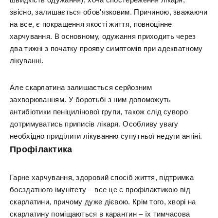
звісно, залишається обов'язковим. Причиною, зважаючи
на все, є покращення якості життя, повноцінне
харчування. В основному, одужання приходить через
два тижні з початку прояву симптомів при адекватному
лікуванні.
Але скарлатина залишається серйозним
захворюванням. У боротьбі з ним допоможуть
антибіотики пеніцилінової групи, також слід суворо
дотримуватись приписів лікаря. Особливу увагу
необхідно приділити лікуванню супутньої недуги ангіні.
Профілактика
Гарне харчування, здоровий спосіб життя, підтримка
боєздатного імунітету – все це є профілактикою від
скарлатини, причому дуже дієвою. Крім того, хворі на
скарлатину поміщаються в карантин – їх тимчасова