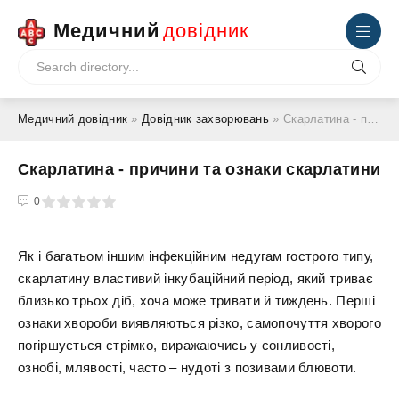
Медичний
довідник
Медичний довідник
»
Довідник захворювань
» Скарлатина - причини та ознаки скарлатини
Скарлатина - причини та ознаки скарлатини
4
5
0
Як і багатьом іншим інфекційним недугам гострого типу,
скарлатину властивий інкубаційний період, який триває
близько трьох діб, хоча може тривати й тиждень. Перші
ознаки хвороби виявляються різко, самопочуття хворого
погіршується стрімко, виражаючись у сонливості,
ознобі, млявості, часто – нудоті з позивами блювоти.