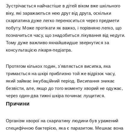
Зустрічається найчастіше в дітей віком вже шкільного
віку, які заражаються нею друг від друга, оскільки
скарлатина дуже легко переноситься через предмети
побуту. Може протікати як важко, і порівняно легко, що
позначиться часу, що знадобиться лікування від недуги.
Тому дуже важливо якнайшвидше звернутися за
консультацією лікаря-педіатра.
Протягом кількох годин, з'являється висипка, яка
тримається на шкірі приблизно той же відрізок часу,
який займає інкубаційний період. Висипання зникає
безвісти, але, якщо до того моменту хворий не одужає,
через один-два тижні шкіра починає лущитися.
Причини
Організм хворої на скарлатину людини був уражений
специфічною бактерією, яка є паразитом. Мешкає вона