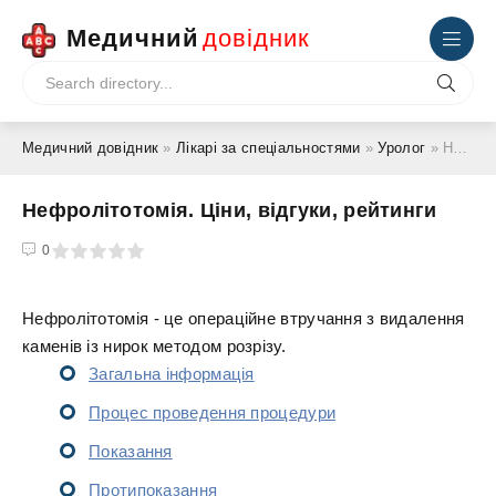
Медичний
довідник
Медичний довідник
»
Лікарі за спеціальностями
»
Уролог
» Нефролітотомія. Ціни, відгуки, рейтинги
Нефролітотомія. Ціни, відгуки, рейтинги
4
5
0
Нефролітотомія - це операційне втручання з видалення
каменів із нирок методом розрізу.
Загальна інформація
Процес проведення процедури
Показання
Протипоказання