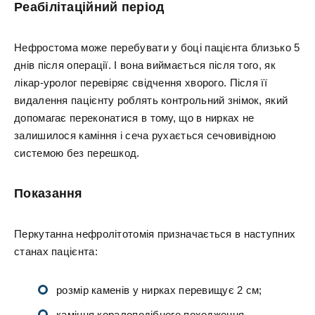
Реабілітаційний період
Нефростома може перебувати у боці пацієнта близько 5
днів після операції. І вона виймається після того, як
лікар-уролог перевіряє свідчення хворого. Після її
видалення пацієнту роблять контрольний знімок, який
допомагає переконатися в тому, що в нирках не
залишилося каміння і сеча рухається сечовивідною
системою без перешкод.
Показання
Перкутанна нефролітотомія призначається в наступних
станах пацієнта:
розмір каменів у нирках перевищує 2 см;
каміння коралоподібного походження