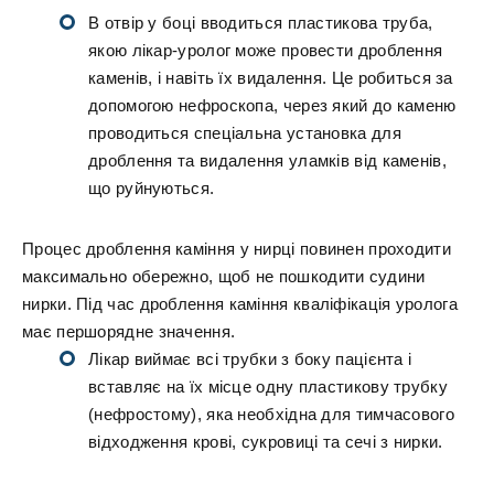
В отвір у боці вводиться пластикова труба,
якою лікар-уролог може провести дроблення
каменів, і навіть їх видалення. Це робиться за
допомогою нефроскопа, через який до каменю
проводиться спеціальна установка для
дроблення та видалення уламків від каменів,
що руйнуються.
Процес дроблення каміння у нирці повинен проходити
максимально обережно, щоб не пошкодити судини
нирки. Під час дроблення каміння кваліфікація уролога
має першорядне значення.
Лікар виймає всі трубки з боку пацієнта і
вставляє на їх місце одну пластикову трубку
(нефростому), яка необхідна для тимчасового
відходження крові, сукровиці та сечі з нирки.