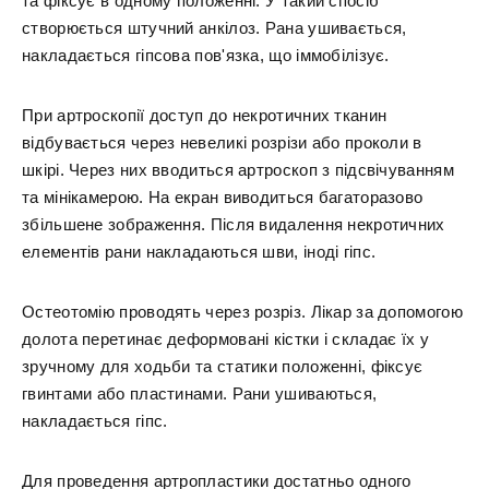
та фіксує в одному положенні. У такий спосіб
створюється штучний анкілоз. Рана ушивається,
накладається гіпсова пов'язка, що іммобілізує.
При артроскопії доступ до некротичних тканин
відбувається через невеликі розрізи або проколи в
шкірі. Через них вводиться артроскоп з підсвічуванням
та мінікамерою. На екран виводиться багаторазово
збільшене зображення. Після видалення некротичних
елементів рани накладаються шви, іноді гіпс.
Остеотомію проводять через розріз. Лікар за допомогою
долота перетинає деформовані кістки і складає їх у
зручному для ходьби та статики положенні, фіксує
гвинтами або пластинами. Рани ушиваються,
накладається гіпс.
Для проведення артропластики достатньо одного