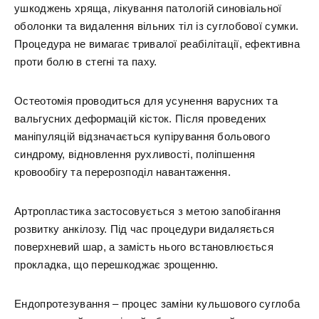
ушкоджень хряща, лікування патологій синовіальної
оболонки та видалення вільних тіл із суглобової сумки.
Процедура не вимагає тривалої реабілітації, ефективна
проти болю в стегні та паху.
Остеотомія проводиться для усунення варусних та
вальгусних деформацій кісток. Після проведених
маніпуляцій відзначається купірування больового
синдрому, відновлення рухливості, поліпшення
кровообігу та перерозподіл навантаження.
Артропластика застосовується з метою запобігання
розвитку анкілозу. Під час процедури видаляється
поверхневий шар, а замість нього встановлюється
прокладка, що перешкоджає зрощенню.
Ендопротезування – процес заміни кульшового суглоба