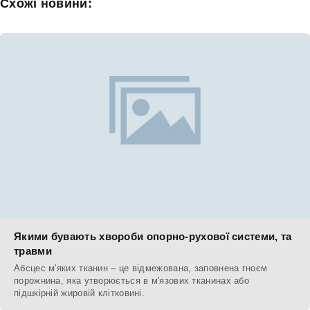
Схожі новини:
Якими бувають хвороби опорно-рухової системи, та
травми
Абсцес м'яких тканин – це відмежована, заповнена гноєм
порожнина, яка утворюється в м'язових тканинах або
підшкірній жировій клітковині.