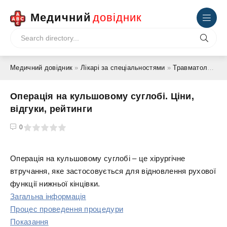
Медичний
довідник
Медичний довідник
»
Лікарі за спеціальностями
»
Травматолог-ортопед
Операція на кульшовому суглобі. Ціни,
відгуки, рейтинги
4
5
0
Операція на кульшовому суглобі – це хірургічне
втручання, яке застосовується для відновлення рухової
функції нижньої кінцівки.
Загальна інформація
Процес проведення процедури
Показання