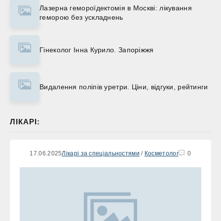
Лазерна гемороїдектомія в Москві: лікування
геморою без ускладнень
Гінеколог Інна Курило. Запоріжжя
Видалення поліпів уретри. Ціни, відгуки, рейтинги
ЛІКАРІ:
17.06.2025
Лікарі за спеціальностями
/
Косметолог
0