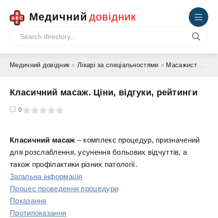
Медичний
довідник
Медичний довідник
»
Лікарі за спеціальностями
»
Масажист
» Класичний масаж. Ціни, відгуки, рейтинги
Класичний масаж. Ціни, відгуки, рейтинги
4
5
0
Класичний масаж
– комплекс процедур, призначений
для розслаблення, усунення больових відчуттів, а
також профілактики різних патології.
Загальна інформація
Процес проведення процедури
Показання
Протипоказання