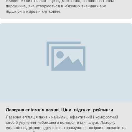
Абсцес м'яких тканин – це відмежована, заповнена гноєм
порожнина, яка утворюється в м'язових тканинах або
підшкірній жировій клітковині.
Лазерна епіляція пахви. Ціни, відгуки, рейтинги
Лазерна епіляція пахв - найбільш ефективний і комфортний
спосіб усунення небажаного волосся в цій галузі. Лазерну
епіляцію відрізняє відсутність травмування шкірних покривів та