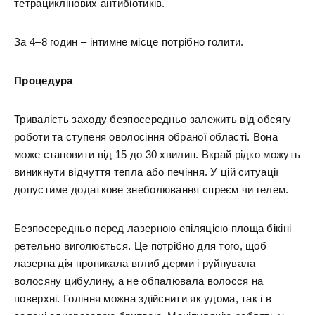
тетрациклінових антибіотиків.
За 4–8 годин – інтимне місце потрібно голити.
Процедура
Тривалість заходу безпосередньо залежить від обсягу
роботи та ступеня оволосіння обраної області. Вона
може становити від 15 до 30 хвилин. Вкрай рідко можуть
виникнути відчуття тепла або печіння. У цій ситуації
допустиме додаткове знеболювання спреєм чи гелем.
Безпосередньо перед лазерною епіляцією площа бікіні
ретельно виголюється. Це потрібно для того, щоб
лазерна дія проникала вглиб дерми і руйнувала
волосяну цибулину, а не обпалювала волосся на
поверхні. Гоління можна здійснити як удома, так і в