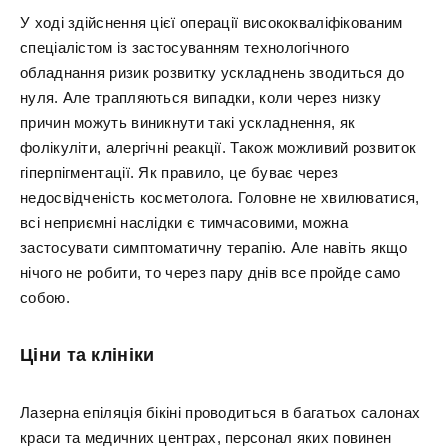
У ході здійснення цієї операції висококваліфікованим
спеціалістом із застосуванням технологічного
обладнання ризик розвитку ускладнень зводиться до
нуля. Але трапляються випадки, коли через низку
причин можуть виникнути такі ускладнення, як
фолікуліти, алергічні реакції. Також можливий розвиток
гіперпігментації. Як правило, це буває через
недосвідченість косметолога. Головне не хвилюватися,
всі неприємні наслідки є тимчасовими, можна
застосувати симптоматичну терапію. Але навіть якщо
нічого не робити, то через пару днів все пройде само
собою.
Ціни та клініки
Лазерна епіляція бікіні проводиться в багатьох салонах
краси та медичних центрах, персонал яких повинен