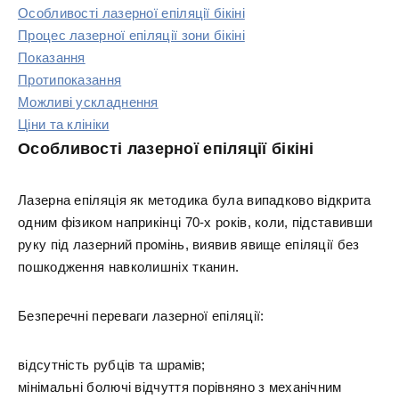
Особливості лазерної епіляції бікіні
Процес лазерної епіляції зони бікіні
Показання
Протипоказання
Можливі ускладнення
Ціни та клініки
Особливості лазерної епіляції бікіні
Лазерна епіляція як методика була випадково відкрита
одним фізиком наприкінці 70-х років, коли, підставивши
руку під лазерний промінь, виявив явище епіляції без
пошкодження навколишніх тканин.
Безперечні переваги лазерної епіляції:
відсутність рубців та шрамів;
мінімальні болючі відчуття порівняно з механічним