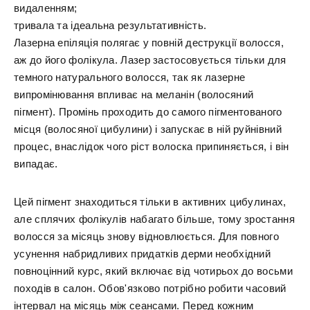
видаленням;
тривала та ідеальна результативність.
Лазерна епіляція полягає у повній деструкції волосся,
аж до його фолікула. Лазер застосовується тільки для
темного натурального волосся, так як лазерне
випромінювання впливає на меланін (волосяний
пігмент). Промінь проходить до самого пігментованого
місця (волосяної цибулини) і запускає в ній руйнівний
процес, внаслідок чого ріст волоска припиняється, і він
випадає.
Цей пігмент знаходиться тільки в активних цибулинах,
але сплячих фолікулів набагато більше, тому зростання
волосся за місяць знову відновлюється. Для повного
усунення набридливих придатків дерми необхідний
повноцінний курс, який включає від чотирьох до восьми
походів в салон. Обов'язково потрібно робити часовий
інтервал на місяць між сеансами. Перед кожним