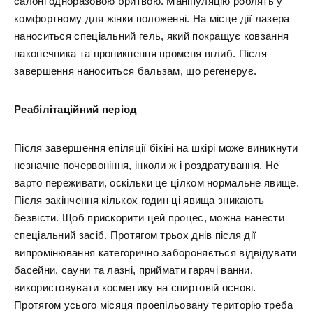
салоні одноразовою бритвою. Маніпуляцію роблять у
комфортному для жінки положенні. На місце дії лазера
наноситься спеціальний гель, який покращує ковзання
наконечника та проникнення променя вглиб. Після
завершення наноситься бальзам, що регенерує.
Реабілітаційний період
Після завершення епіляції бікіні на шкірі може виникнути
незначне почервоніння, інколи ж і роздратування. Не
варто переживати, оскільки це цілком нормальне явище.
Після закінчення кількох годин ці явища зникають
безвісти. Щоб прискорити цей процес, можна нанести
спеціальний засіб. Протягом трьох днів після дії
випромінювання категорично забороняється відвідувати
басейни, сауни та лазні, приймати гарячі ванни,
використовувати косметику на спиртовій основі.
Протягом усього місяця проепільовану територію треба