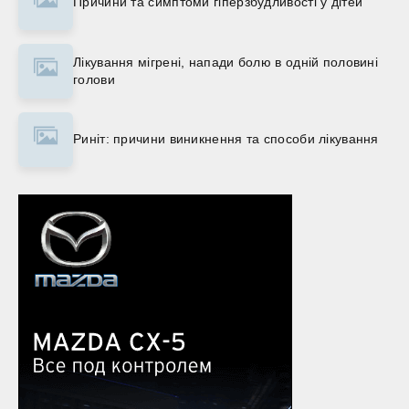
Причини та симптоми гіперзбудливості у дітей
Лікування мігрені, напади болю в одній половині
голови
Риніт: причини виникнення та способи лікування