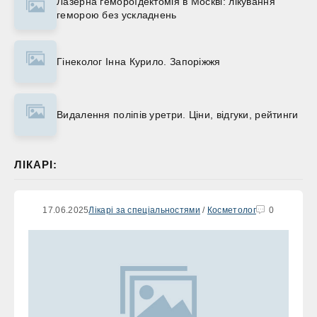
Лазерна гемороїдектомія в Москві: лікування
геморою без ускладнень
Гінеколог Інна Курило. Запоріжжя
Видалення поліпів уретри. Ціни, відгуки, рейтинги
ЛІКАРІ:
17.06.2025
Лікарі за спеціальностями
/
Косметолог
0