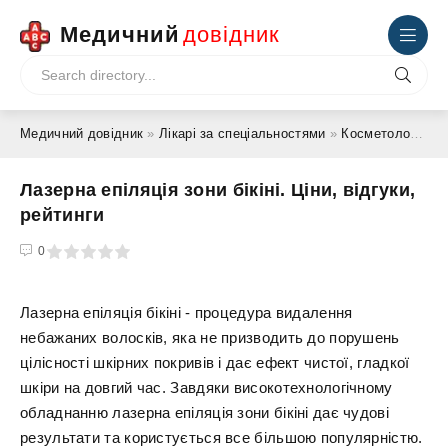
Медичний
довідник
Медичний довідник
»
Лікарі за спеціальностями
»
Косметолог
» Лаз
Лазерна епіляція зони бікіні. Ціни, відгуки,
рейтинги
4
5
0
Лазерна епіляція бікіні - процедура видалення
небажаних волосків, яка не призводить до порушень
цілісності шкірних покривів і дає ефект чистої, гладкої
шкіри на довгий час. Завдяки високотехнологічному
обладнанню лазерна епіляція зони бікіні дає чудові
результати та користується все більшою популярністю.