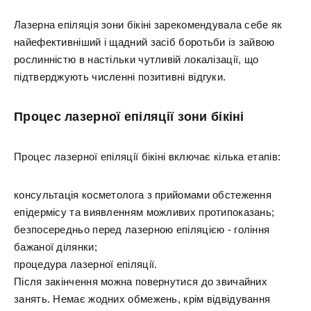
Лазерна епіляція зони бікіні зарекомендувала себе як
найефективніший і щадний засіб боротьби із зайвою
рослинністю в настільки чутливій локалізації, що
підтверджують численні позитивні відгуки.
Процес лазерної епіляції зони бікіні
Процес лазерної епіляції бікіні включає кілька етапів:
консультація косметолога з прийомами обстеження
епідермісу та виявленням можливих протипоказань;
безпосередньо перед лазерною епіляцією - гоління
бажаної ділянки;
процедура лазерної епіляції.
Після закінчення можна повернутися до звичайних
занять. Немає жодних обмежень, крім відвідування