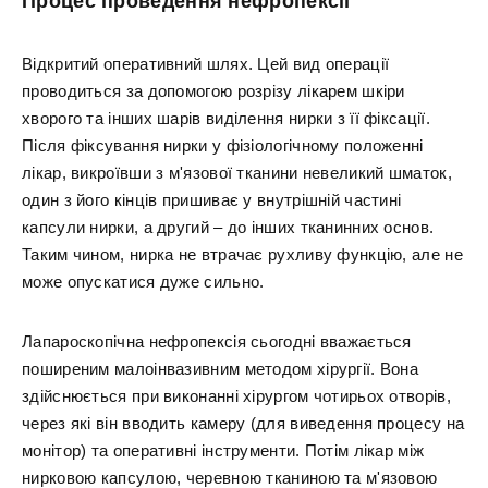
Процес проведення нефропексії
Відкритий оперативний шлях. Цей вид операції
проводиться за допомогою розрізу лікарем шкіри
хворого та інших шарів виділення нирки з її фіксації.
Після фіксування нирки у фізіологічному положенні
лікар, викроївши з м'язової тканини невеликий шматок,
один з його кінців пришиває у внутрішній частині
капсули нирки, а другий – до інших тканинних основ.
Таким чином, нирка не втрачає рухливу функцію, але не
може опускатися дуже сильно.
Лапароскопічна нефропексія сьогодні вважається
поширеним малоінвазивним методом хірургії. Вона
здійснюється при виконанні хірургом чотирьох отворів,
через які він вводить камеру (для виведення процесу на
монітор) та оперативні інструменти. Потім лікар між
нирковою капсулою, черевною тканиною та м'язовою