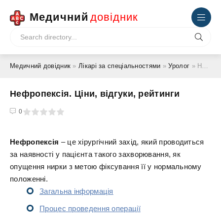
Медичний
довідник
Медичний довідник
»
Лікарі за спеціальностями
»
Уролог
» Нефропексія. Ціни, відгуки, рейтинги
Нефропексія. Ціни, відгуки, рейтинги
4
5
0
Нефропексія
– це хірургічний захід, який проводиться
за наявності у пацієнта такого захворювання, як
опущення нирки з метою фіксування її у нормальному
положенні.
Загальна інформація
Процес проведення операції