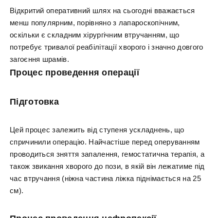
Відкритий оперативний шлях на сьогодні вважається
менш популярним, порівняно з лапароскопічним,
оскільки є складним хірургічним втручанням, що
потребує тривалої реабілітації хворого і значно довгого
загоєння шрамів.
Процес проведення операції
Підготовка
Цей процес залежить від ступеня ускладнень, що
спричинили операцію. Найчастіше перед оперуванням
проводиться зняття запалення, гемостатична терапія, а
також звикання хворого до пози, в якій він лежатиме під
час втручання (ніжна частина ліжка піднімається на 25
см).