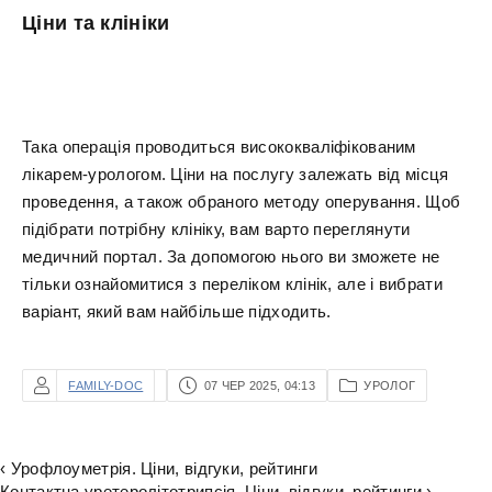
Ціни та клініки
Така операція проводиться висококваліфікованим
лікарем-урологом. Ціни на послугу залежать від місця
проведення, а також обраного методу оперування. Щоб
підібрати потрібну клініку, вам варто переглянути
медичний портал. За допомогою нього ви зможете не
тільки ознайомитися з переліком клінік, але і вибрати
варіант, який вам найбільше підходить.
FAMILY-DOC
07 ЧЕР 2025, 04:13
УРОЛОГ
‹ Урофлоуметрія. Ціни, відгуки, рейтинги
Контактна уретеролітотрипсія. Ціни, відгуки, рейтинги ›