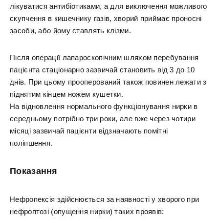
лікуватися антибіотиками, а для виключення можливого
скупчення в кишечнику газів, хворий приймає проносні
засоби, або йому ставлять клізми.
Після операції лапароскопічним шляхом перебування
пацієнта стаціонарно зазвичай становить від 3 до 10
днів. При цьому прооперований також повинен лежати з
піднятим кінцем ножем кушетки.
На відновлення нормального функціонування нирки в
середньому потрібно три роки, але вже через чотири
місяці зазвичай пацієнти відзначають помітні
поліпшення.
Показання
Нефропексія здійснюється за наявності у хворого при
нефроптозі (опущення нирки) таких проявів: