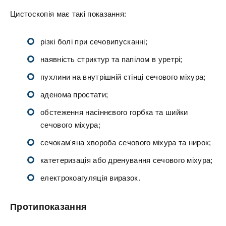
Цистоскопія має такі показання:
різкі болі при сечовипусканні;
наявність стриктур та папілом в уретрі;
пухлини на внутрішній стінці сечового міхура;
аденома простати;
обстеження насіннєвого горбка та шийки
сечового міхура;
сечокам'яна хвороба сечового міхура та нирок;
катетеризація або дренування сечового міхура;
електрокоагуляція виразок.
Протипоказання