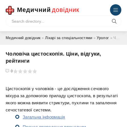
Медичний
довідник
Медичний довідник
»
Лікарі за спеціальностями
»
Уролог
» Чоловіча цистоскопія. Ціни, відгуки, рейтинги
Чоловіча цистоскопія. Ціни, відгуки,
рейтинги
4
5
0
Цистоскопія у чоловіків - це дослідження сечового
міхура за допомогою приладу цистоскопа, в результаті
якого можна виявити стриктури, пухлини та запалення
сечостатевої системи.
Загальна інформація
Процес проведення процедури