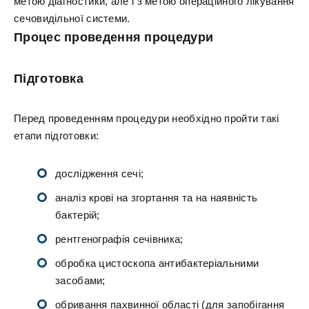
метою діагностики, але і з метою операційного лікування
сечовидільної системи.
Процес проведення процедури
Підготовка
Перед проведенням процедури необхідно пройти такі
етапи підготовки:
дослідження сечі;
аналіз крові на згортання та на наявність
бактерій;
рентгенографія сечівника;
обробка цистоскопа антибактеріальними
засобами;
обривання пахвинної області (для запобігання