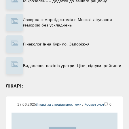
Мікрозелень – додаток до вашого рациону
Лазерна гемороїдектомія в Москві: лікування
геморою без ускладнень
Гінеколог Інна Курило. Запоріжжя
Видалення поліпів уретри. Ціни, відгуки, рейтинги
ЛІКАРІ:
17.06.2025
Лікарі за спеціальностями
/
Косметолог
0