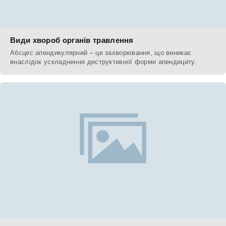
Види хвороб органів травлення
Абсцес апендикулярний – це захворювання, що виникає
внаслідок ускладнення деструктивної форми апендициту.