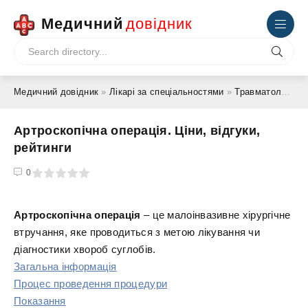
Медичний
довідник
Медичний довідник
»
Лікарі за спеціальностями
»
Травматолог-ортопед
Артроскопічна операція. Ціни, відгуки,
рейтинги
4
5
0
Артроскопічна операція
– це малоінвазивне хірургічне
втручання, яке проводиться з метою лікування чи
діагностики хвороб суглобів.
Загальна інформація
Процес проведення процедури
Показання