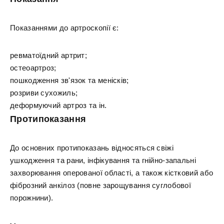
Показаннями до артроскопії є:
ревматоїдний артрит;
остеоартроз;
пошкодження зв'язок та менісків;
розриви сухожиль;
деформуючий артроз та ін.
Протипоказання
До основних протипоказань відносяться свіжі
ушкодження та рани, інфікування та гнійно-запальні
захворювання оперованої області, а також кістковий або
фіброзний анкілоз (повне зарощування суглобової
порожнини).