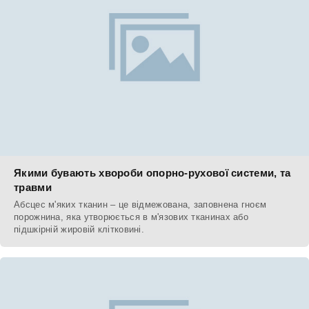
Якими бувають хвороби опорно-рухової системи, та
травми
Абсцес м'яких тканин – це відмежована, заповнена гноєм
порожнина, яка утворюється в м'язових тканинах або
підшкірній жировій клітковині.