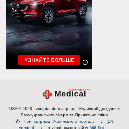
DICTIONARY
Medical
USA © 2026 | vsegdazdorov.pp.ua - Медичний довідник +
База українських лікарів та Приватних Клінік
При підтримці Українського порталу
/
[EN
version]
/ та українського сайту
Мій Дім