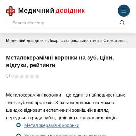
Медичний
довідник
Медичний довідник
»
Лікарі за спеціальностями
»
Стоматолог
» Ме
Металокерамічні коронки на зуб. Ціни,
відгуки, рейтинги
4
5
0
Металокерамічні коронки – це один із найпоширеніших
типів зубних протезів. З їхньою допомогою можна
швидко відновити естетичний зовнішній вигляд
переднього ряду зубів, цілісність жувальних різців.
Металокерамічні коронки
Установка металокерамічних коронок