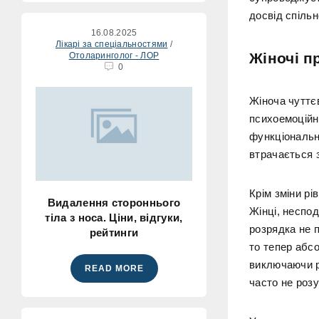
досвід спільн
16.08.2025
Лікарі за спеціальностями
/
Жіночі п
Отоларинголог - ЛОР
0
Жіноча чуттє
психоемоційн
функціонально
втрачається 
Крім зміни рі
Видалення стороннього
Жінці, неспод
тіла з носа. Ціни, відгуки,
розрядка не 
рейтинги
то тепер абсо
виключаючи ра
READ MORE
часто не розу