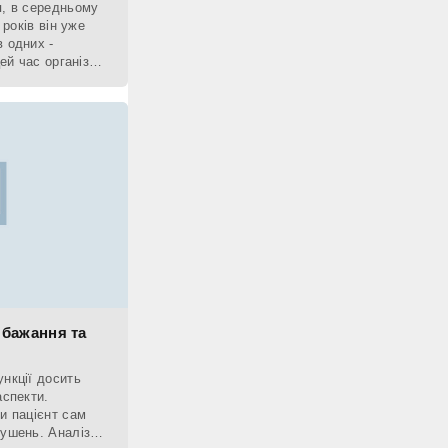
я, в середньому
 років він уже
 одних -
цей час організм
 бажання та
нкції досить
аспекти.
и пацієнт сам
рушень. Аналізи