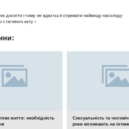
: як досягти і чому не вдається отримати найвищу насолоду
 статевого акту ›
ини:
теве життя: необхідність
Сексуальність та чоловіч
ня
роки впливають на інтим