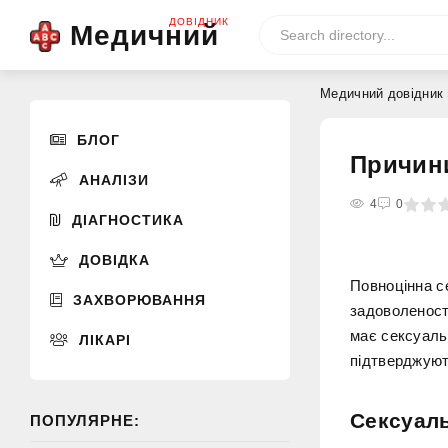
ДОВІДНИК
Медичний
Медичний довідник
БЛОГ
Причини
АНАЛІЗИ
0
1
2
3
4
4
5
0
ДІАГНОСТИКА
ДОВІДКА
Повноцінна с
ЗАХВОРЮВАННЯ
задоволеност
має сексуаль
ЛІКАРІ
підтверджуют
Сексуал
ПОПУЛЯРНЕ: