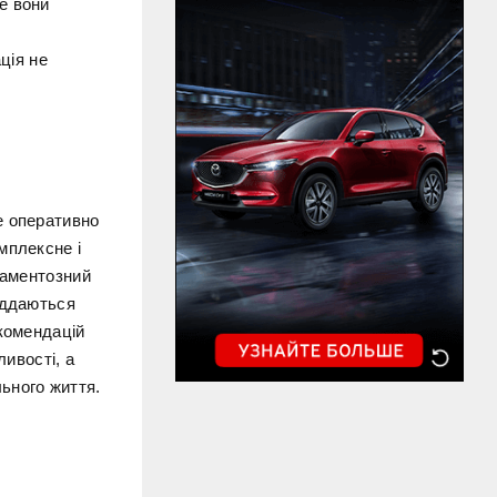
е вони
ція не
е оперативно
мплексне і
каментозний
іддаються
екомендацій
ливості, а
ьного життя.