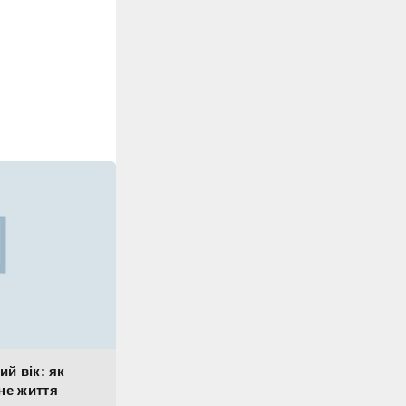
ий вік: як
не життя