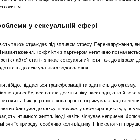
ого життя.
роблеми у сексуальній сфері
вість також страждає під впливом стресу. Перенапруження, ви
і навантаження, конфлікти з партнером негативно позначаютьс
сті слабкої статі - зникає сексуальний потяг, аж до відрази д
здатність до сексуального задоволення.
вня лібідо, піддається трансформації та здатність до оргазму.
івано для себе, все важче досягти піку насолоди, а то й зовс
приходить. І якщо раніше вона просто отримувала задоволення
лютно байдужа до сексу, підозрює у себе фригідність, і, повн
дість інтимного життя, іноді навіть відчуває неприємні болючі
міючи їх природу, особливо коли відкинуті гінекологічні поруш