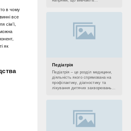
напрями, що вивчають
застосування рентгенівських
ато в чому
променів. До рентгенологічних
методів діагностики відносять КТ,
винні все
я сім'ї,
 можна
понент,
і як
Педіатрія
дства
Педіатрія – це розділ медицини,
діяльність якого спрямована на
профілактику, діагностику та
лікування дитячих захворювань, а
також на поетапне відновлення
(реабілітацію) дитини. Фахівець,
який