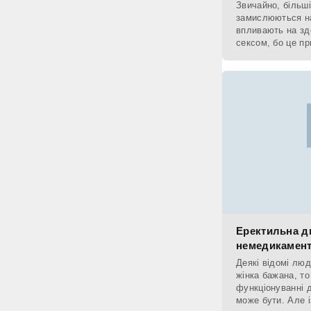
Звичайно, більш
замислюються на
впливають на зд
сексом, бо це пр
що все має бути 
Еректильна д
немедикамент
Деякі відомі лю
жінка бажана, то
функціонуванні д
може бути. Але 