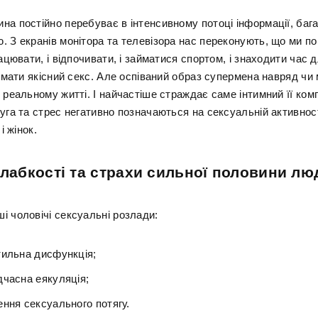
на постійно перебуває в інтенсивному потоці інформації, баг
 З екранів монітора та телевізора нас переконують, що ми по
рацювати, і відпочивати, і займатися спортом, і знаходити час дл
а мати якісний секс. Але оспіваний образ супермена навряд чи
 реальному житті. І найчастіше страждає саме інтимний її ком
уга та стрес негативно позначаються на сексуальній активност
і жінок.
слабкості та страхи сильної половини лю
і чоловічі сексуальні розлади:
тильна дисфункція;
дчасна еякуляція;
ення сексуального потягу.