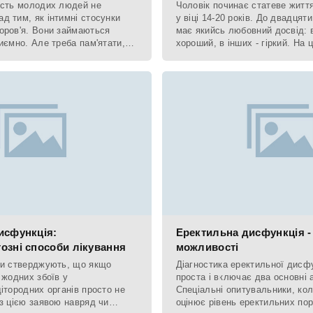
ість молодих людей не
Чоловік починає статеве житт
д тим, як інтимні стосунки
у віці 14-20 років. До двадцяти
оров'я. Вони займаються
має якийсь любовний досвід: в
иємно. Але треба пам'ятати,
хороший, в інших - гіркий. На 
в міру.
повністю сформований,
исфункція:
Еректильна дисфункція -
озні способи лікування
можливості
ди стверджують, що якщо
Діагностика еректильної дисфу
 жодних збоїв у
проста і включає два основні 
ітородних органів просто не
Спеціальні опитувальники, кол
із цією заявою навряд чи
оцінює рівень еректильних по