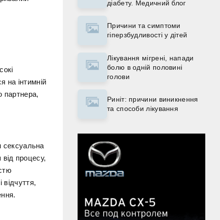
діабету. Медичний блог
Причини та симптоми
гіперзбудливості у дітей
Лікування мігрені, напади
болю в одній половині
сокі
голови
я на інтимній
о партнера,
Риніт: причини виникнення
та способи лікування
ім сексуальна
 від процесу,
істю
 відчуття,
ення.