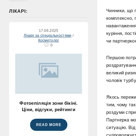
Чинники, що 
ЛІКАРІ:
комплексно, п
навантаження
17.06.2025
куріння, пост
Лікарі за спеціальностями
/
Косметолог
чи партнеркою
0
Першою потра
роздратування
великий ризик
чоловік турбу
Якось пережи
Фотоепіляція зони бікіні.
тим, чому так
Ціни, відгуки, рейтинги
роздуми спри
Партнерка мо
READ MORE
ситуацію. Від
супроводжуєт