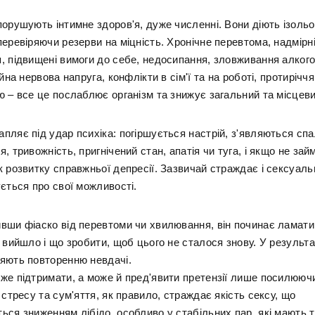
порушують інтимне здоров'я, дуже численні. Вони діють ізоль
еревіряючи резерви на міцність. Хронічне перевтома, надмірн
, підвищені вимоги до себе, недосипання, зловживання алког
ійна нервова напруга, конфлікти в сім'ї та на роботі, протиріч
 – все це послаблює організм та знижує загальний та місцевий
пляє під удар психіка: погіршується настрій, з'являються сп
, тривожність, пригнічений стан, апатія чи туга, і якщо не зай
 розвитку справжньої депресії. Зазвичай страждає і сексуаль
ється про свої можливості.
вши фіаско від перевтоми чи хвилювання, він починає ламати
 вийшло і що зробити, щоб цього не сталося знову. У результат
яють повторенню невдачі.
же підтримати, а може й пред'явити претензії лише посилююч
 стресу та сум'яття, як правило, страждає якість сексу, що
ься зниженням лібідо, особливо у стабільних пар, які мають 