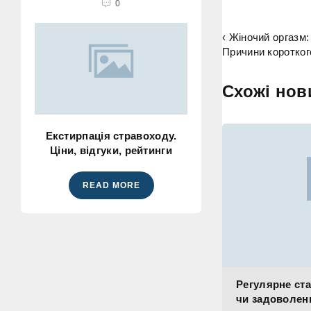
0
‹ Жіночий оргазм
Причини короткого
Схожі нов
Екстирпація стравоходу.
Ціни, відгуки, рейтинги
READ MORE
Регулярне ста
чи задоволен