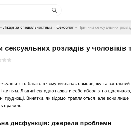
»
Лікарі за спеціальностями
»
Сексолог
» Причини сексуальних розладів у
 сексуальних розладів у чоловіків 
ексуальність багато в чому визначає самооцінку та загальний 
і життям. Людині складно назвати себе абсолютно щасливою,
ні труднощі. Винятки, як відомо, трапляються, але вони лише
ь правило.
ьна дисфункція: джерела проблеми