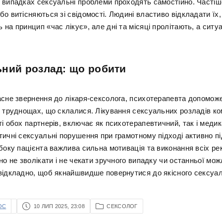
 випадках сексуальні проблеми проходять самостійно. Частіш
о витісняються зі свідомості. Людині властиво відкладати їх,
на принцип «час лікує», але дні та місяці пролітають, а ситуа
ний розлад: що робити
асне звернення до лікаря-сексолога, психотерапевта допомож
в труднощах, що склалися. Лікування сексуальних розладів ко
ті обох партнерів, включає як психотерапевтичний, так і меди
тичні сексуальні порушення при грамотному підході активно п
 боку пацієнта важлива сильна мотивація та виконання всіх р
но не зволікати і не чекати зручного випадку чи останньої мож
відкладно, щоб якнайшвидше повернутися до якісного сексуал
OC
10 ЛИП 2025, 23:08
СЕКСОЛОГ