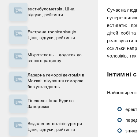
вестибулометрія. Ціни,
Сучасна люди
відгуки, рейтинги
суперечливою.
встигати: і п
Екстрена госпіталізація.
дітей, хобі т
Ціни, відгуки, рейтинги
реалізувати в
оскільки напр
Мікрозелень – додаток до
чоловіків, так 
вашого рациону
Інтимні 
Лазерна гемороїдектомія в
Москві: лікування геморою
без ускладнень
Найпоширеніш
Гінеколог Інна Курило.
Запоріжжя
ерек
пере
Видалення поліпів уретри.
Ціни, відгуки, рейтинги
зниж