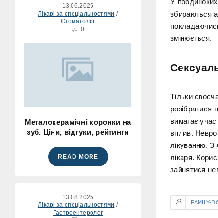
У поодиноких
13.06.2025
збираються аб
Лікарі за спеціальностями
/
Стоматолог
покладаючись 
0
змінюється.
Сексуаль
Тільки своєч
розібратися 
вимагає учас
Металокерамічні коронки на
зуб. Ціни, відгуки, рейтинги
вплив. Невро
лікуванню. З
READ MORE
лікаря. Корис
зайнятися не
13.08.2025
FAMILY-D
Лікарі за спеціальностями
/
Гастроентеролог