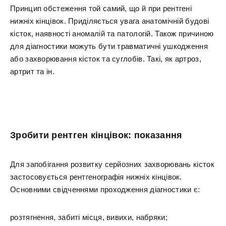
Принцип обстеження той самий, що й при рентгені
нижніх кінцівок. Приділяється увага анатомічній будові
кісток, наявності аномалій та патологій. Також причиною
для діагностики можуть бути травматичні ушкодження
або захворювання кісток та суглобів. Такі, як артроз,
артрит та ін.
Зробити рентген кінцівок: показання
Для запобігання розвитку серйозних захворювань кісток
застосовується рентгенографія нижніх кінцівок.
Основними свідченнями проходження діагностики є:
розтягнення, забиті місця, вивихи, набряки;