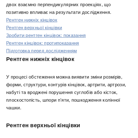
двох взаємно перпендикулярних проекціях, що
позитивно впливає на результати дослідження.
Рентген нижніх кінцівок
Рентген верхньої кінцівки
Зробити рентген кінцівок: показання
Рентген кінцівок: протипоказання
Підготовка перед дослідженням
Рентген нижніх кінцівок
У процесі обстеження можна виявити зміни розмірів,
форми, структури, контурів кінцівок, артрити, артрози,
набуті та вроджені порушення суглобів або кісток,
плоскостопість, шпори п'яти, пошкодження колінної
чашки.
Рентген верхньої кінцівки