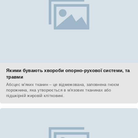
Якими бувають хвороби опорно-рухової системи, та
травми
Абсцес м'яких тканин – це відмежована, заповнена гноєм
порожнина, яка утворюється в м'язових тканинах або
підшкірній жировій клітковині.