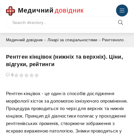
Медичний
довідник
Медичний довідник
»
Лікарі за спеціальностями
»
Рентгенолог
» Ре
Рентген кінцівок (нижніх та верхніх). Ціни,
відгуки, рейтинги
4
5
0
Рентген кінцівок - це один із способів дослідження
морфології кісток за допомогою іонізуючого опромінення.
Процедура проводиться по черзі для верхніх та нижніх
кінцівок. Принцип дії діагностики полягає у проходженні
рентгенівських променів, створюючи зображення з
яскраво вираженою патологією. Знімки проводяться у