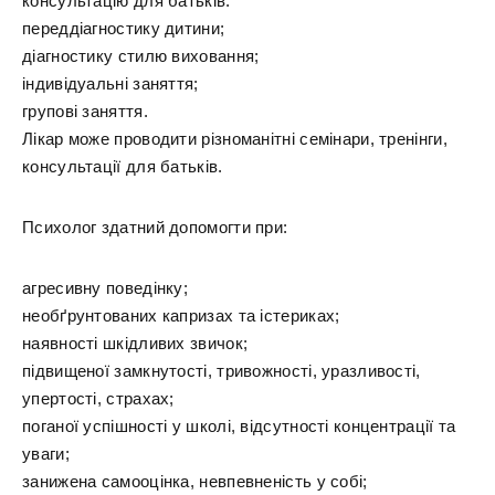
консультацію для батьків:
переддіагностику дитини;
діагностику стилю виховання;
індивідуальні заняття;
групові заняття.
Лікар може проводити різноманітні семінари, тренінги,
консультації для батьків.
Психолог здатний допомогти при:
агресивну поведінку;
необґрунтованих капризах та істериках;
наявності шкідливих звичок;
підвищеної замкнутості, тривожності, уразливості,
упертості, страхах;
поганої успішності у школі, відсутності концентрації та
уваги;
занижена самооцінка, невпевненість у собі;