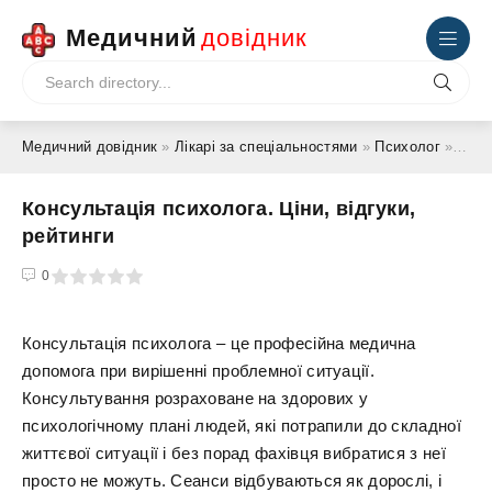
Медичний
довідник
Медичний довідник
»
Лікарі за спеціальностями
»
Психолог
» Консультація психолога. Ціни, відгуки, рейтинги
Консультація психолога. Ціни, відгуки,
рейтинги
4
5
0
Консультація психолога – це професійна медична
допомога при вирішенні проблемної ситуації.
Консультування розраховане на здорових у
психологічному плані людей, які потрапили до складної
життєвої ситуації і без порад фахівця вибратися з неї
просто не можуть. Сеанси відбуваються як дорослі, і