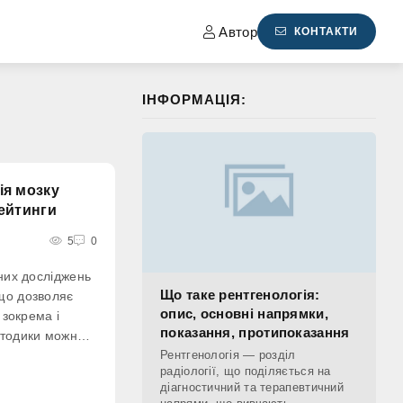
Автор
КОНТАКТИ
ІНФОРМАЦІЯ:
ія мозку
рейтинги
5
0
чних досліджень
Що таке рентгенологія:
що дозволяє
опис, основні напрямки,
 зокрема і
показання, протипоказання
етодики можна
мки, що дає
Рентгенологія — розділ
радіології, що поділяється на
 на початковій
діагностичний та терапевтичний