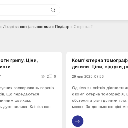
»
Лікарі за спеціальностями
»
Педіатр
» Сторінка 2
ти грипу. Ціни,
Комп'ютерна томограф
тинги
дитини. Ціни, відгуки, 
7
2
0
29 лип 2025, 07:56
ірусних захворювань верхніх
Однією з новітніх діагности
ів, що передаються
є комп'ютерна томографія, 
плинним шляхом.
обстежити різні ділянки тіла,
ь дуже велика. Клініка схожа
мозок. За допомогою цієї м
ні інфекції. Вакцинація
отримати особливо точні зні
оводиться з метою
змогу діагностувати хворобу
0
оширення вірусів у
стадії.