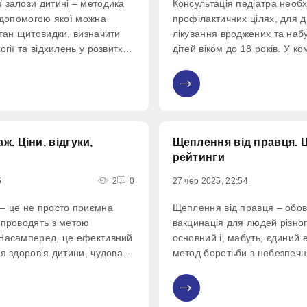
 залози дитині – методика
Консультація педіатра необх
а допомогою якої можна
профілактичних цілях, для д
стан щитовидки, визначити
лікування вроджених та набу
огії та відхилень у розвитку.
дітей віком до 18 років. У ко
арат пропускає через
призначати лікування та від
укові хвилі, які,
динаміку, залучати до проце
0
перетворюються на чорно-
спеціалістів, планувати та 
я.
вакцинацію.
ж. Ціни, відгуки,
Щеплення від правця. Ці
рейтинги
5
2
0
27 чер 2025, 22:54
– це не просто приємна
Щеплення від правця – обов
 проводять з метою
вакцинація для людей різног
 Насамперед, це ефективний
основний і, мабуть, єдиний
я здоров'я дитини, чудова
метод боротьби з небезпеч
вороб та гарний лікувальний
захворюванням, яким може 
оводити масаж з раннього
абсолютно кожен. Правець 
0
 буде правильно розвиватися
поширений на забруднених т