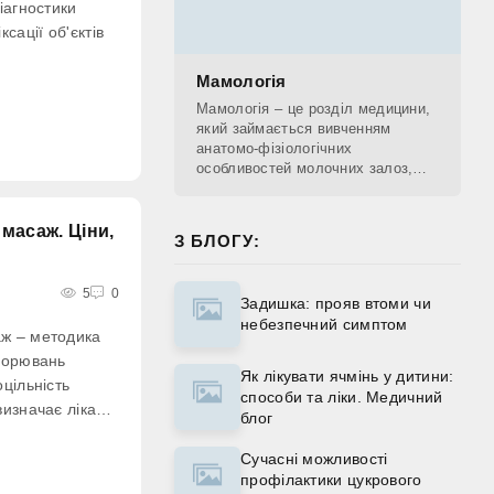
іагностики
сації об'єктів
Мамологія
Мамологія – це розділ медицини,
який займається вивченням
анатомо-фізіологічних
особливостей молочних залоз,
діагностикою патологічних
процесів, що проходять у
молочних залозах, лікуванням та
масаж. Ціни,
З БЛОГУ:
5
0
Задишка: прояв втоми чи
небезпечний симптом
ж ‒ методика
ворювань
Як лікувати ячмінь у дитини:
цільність
способи та ліки. Медичний
визначає лікар
блог
Сучасні можливості
профілактики цукрового