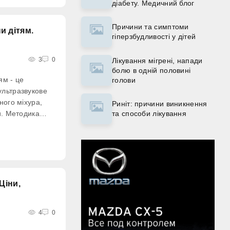
діабету. Медичний блог
Причини та симптоми
и дітям.
гіперзбудливості у дітей
3
0
Лікування мігрені, напади
болю в одній половині
ям - це
голови
ультразвукове
ного міхура,
Риніт: причини виникнення
и. Методика
та способи лікування
опомагає
ну, товщини та
Ціни,
4
0