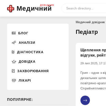
ДОВІДНИК
Медичний
Медичний довідник
Педіатр
БЛОГ
АНАЛІЗИ
Щеплення про
ДІАГНОСТИКА
відгуки, рей
ДОВІДКА
29 лип 2025, 17:1
ЗАХВОРЮВАННЯ
Грип - одне з в
дихальних шлях
ЛІКАРІ
повітряно-кра
Сприйнятливіст
інші респіратор
проти грипу пр
ПОПУЛЯРНЕ:
0
профілактики п