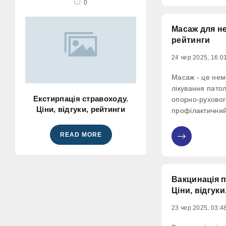
0
фізично. З його
Масаж для не
рейтинги
24 чер 2025, 16:0
Масаж - це не
лікування патол
Екстирпація стравоходу.
опорно-руховог
Ціни, відгуки, рейтинги
профілактичний
використовуєть
організму.
READ MORE
0
Вакцинація 
Ціни, відгуки
23 чер 2025, 03:4