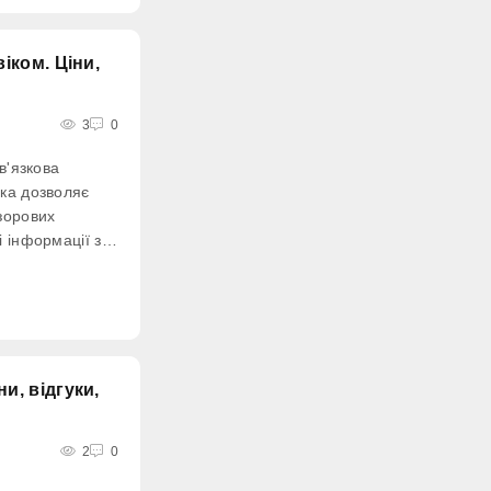
рих випадає на
віком. Ціни,
3
0
в'язкова
ка дозволяє
зорових
 інформації з
ої системи.
и, відгуки,
2
0