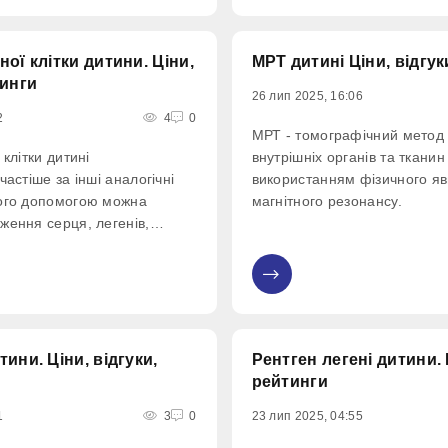
ей.
ної клітки дитини. Ціни,
МРТ дитині Ціни, відгук
тинги
26 лип 2025, 16:06
2
4
0
МРТ - томографічний метод
 клітки дитині
внутрішніх органів та тканин
частіше за інші аналогічні
використанням фізичного я
його допомогою можна
магнітного резонансу.
ження серця, легенів,
кісток грудини, хребта та
пневмонію, рак, емфізему та
0
ня, спостерігати за їх
ини. Ціни, відгуки,
Рентген легені дитини. 
рейтинги
1
3
0
23 лип 2025, 04:55