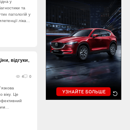
ідна у
іагностики та
тих патологій у
мпетенції лікаря
стежувати
су вузьких
проводити
ни, відгуки,
4
0
'язкова
о віку. Це
 ефективний
ним
заразитися
широко
ериторіях,