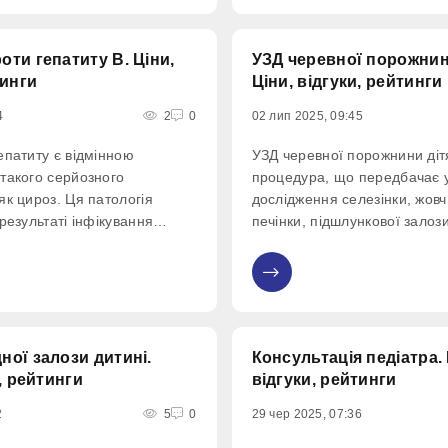
 diphtheriae. Хвороба
ти гепатиту В. Ціни,
УЗД черевної порожнин
тинги
Ціни, відгуки, рейтинги
4
2
0
02 лип 2025, 09:45
епатиту є відмінною
УЗД черевної порожнини діт
такого серйозного
процедура, що передбачає 
як цироз. Ця патологія
дослідження селезінки, жовч
результаті інфікування
печінки, підшлункової залоз
у В органу, який,
визначає розміри органів, д
клітину, захоплює та
скласти точну картину їх ста
0
осуваючись далі та
структури.
льтаті весь орган.
увається
ої залози дитині.
Консультація педіатра. 
, рейтинги
відгуки, рейтинги
2
5
0
29 чер 2025, 07:36