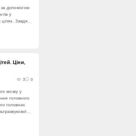
 за допомогою
нтів у
х цілях. Завдяки
и пухлину,
що застряг у
печні запальні
уберкульоз.
тей. Ціни,
3
0
го мозку у
ення головного
ого головних
льтразвукової