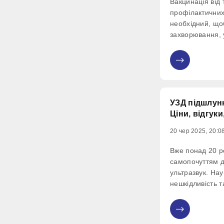
Вакцинація від
профілактичних 
необхідний, щоб
захворювання, у
кісткового та л
Процедура пров
0
професійним лі
консультації.
УЗД підшлунк
Ціни, відгуки
20 чер 2025, 20:0
Вже понад 20 ро
самопочуттям д
ультразвук. На
нешкідливість т
не завдає болю
особливо важли
0