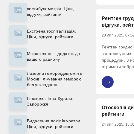
спільнотах люд
вестибулометрія. Ціни,
відгуки, рейтинги
Рентген груд
відгуки, рей
Екстрена госпіталізація.
28 лип 2025, 07:5
Ціни, відгуки, рейтинги
Рентген грудної
Мікрозелень – додаток до
застосовується 
вашого рациону
процедури. З 
отримати зобра
Лазерна гемороїдектомія в
великих судин, 
Москві: лікування геморою
діагностувати 
без ускладнень
0
інші захворюван
перебігом.
Гінеколог Інна Курило.
Запоріжжя
Отоскопія дит
рейтинги
Видалення поліпів уретри.
24 лип 2025, 15:0
Ціни, відгуки, рейтинги