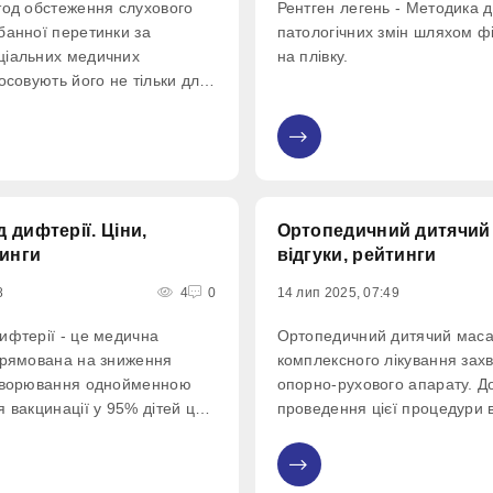
тод обстеження слухового
Рентген легень - Методика д
банної перетинки за
патологічних змін шляхом фік
ціальних медичних
на плівку.
осовують його не тільки для
ей, а й для видалення
етів, туалету вушної
0
 дифтерії. Ціни,
Ортопедичний дитячий 
тинги
відгуки, рейтинги
8
4
0
14 лип 2025, 07:49
ифтерії - це медична
Ортопедичний дитячий маса
прямована на зниження
комплексного лікування зах
ахворювання однойменною
опорно-рухового апарату. До
 вакцинації у 95% дітей ця
проведення цієї процедури 
 зовсім. Дифтерія – це
після огляду дитини.
ційне захворювання, яке
0
ікроорганізмом