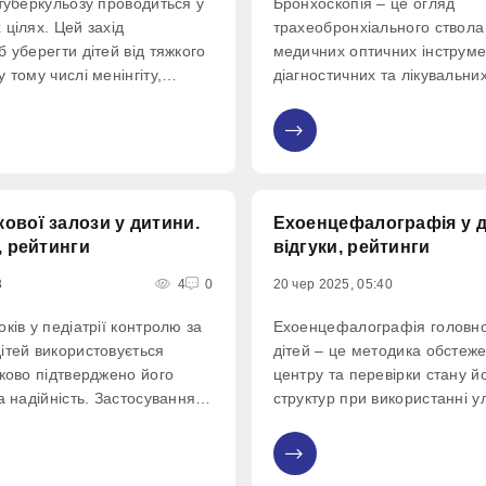
 туберкульозу проводиться у
Бронхоскопія – це огляд
цілях. Цей захід
трахеобронхіального ствола
 уберегти дітей від тяжкого
медичних оптичних інструме
 тому числі менінгіту,
діагностичних та лікувальни
егеневого туберкульозу.
цій процедурі можна виявит
одиться у медзакладі
дістати сторонній предмет, 
0
карем виключно після
малюка, діагностувати небез
захворювання, наприклад, т
ової залози у дитини.
Ехоенцефалографія у ді
, рейтинги
відгуки, рейтинги
8
4
0
20 чер 2025, 05:40
ків у педіатрії контролю за
Ехоенцефалографія головно
ітей використовується
дітей – це методика обстеж
уково підтверджено його
центру та перевірки стану й
а надійність. Застосування
структур при використанні у
 чи дискомфорту, що
ехографії.
во для дітей.
0