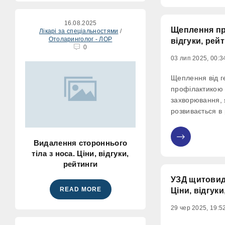
Corynebaсterium
16.08.2025
Щеплення про
Лікарі за спеціальностями
/
Отоларинголог - ЛОР
відгуки, рей
0
03 лип 2025, 00:3
Щеплення від г
профілактикою 
захворювання, 
розвивається в 
вірусом гепатит
потрапляючи в 
Видалення стороннього
0
розриває її, пр
тіла з носа. Ціни, відгуки,
вражаючи в резу
рейтинги
Зараження відб
УЗД щитовидн
READ MORE
Ціни, відгуки
29 чер 2025, 19:5