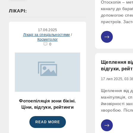
Отоскопія – ме
каналу до бара
ЛІКАРІ:
допомогою спе
пристроїв. Заст
лікувальних ціл
17.06.2025
сторонніх предм
Лікарі за спеціальностями
/
Косметолог
0
раковини.
0
Щеплення від
відгуки, рей
17 лип 2025, 03:3
Щеплення від д
маніпуляція, с
Фотоепіляція зони бікіні.
ймовірності з
Ціни, відгуки, рейтинги
хворобою. Після
патологія немає
READ MORE
серйозне інфек
0
викликається м