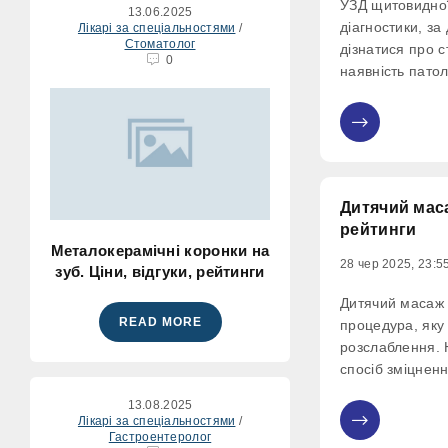
УЗД щитовидної
13.06.2025
діагностики, з
Лікарі за спеціальностями
/
Стоматолог
дізнатися про 
0
наявність патол
Спеціальний ап
тканини ультразв
0
відбиваючись, 
біле зображенн
Дитячий маса
рейтинги
Металокерамічні коронки на
28 чер 2025, 23:5
зуб. Ціни, відгуки, рейтинги
Дитячий масаж 
READ MORE
процедура, яку
розслаблення.
спосіб зміцненн
профілактика х
13.08.2025
засіб. Якщо пр
Лікарі за спеціальностями
/
0
віку, то малюк
Гастроентеролог