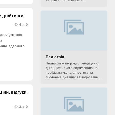
напрями, що вивчають
застосування рентгенівських
променів. До рентгенологічних
методів діагностики відносять КТ,
и, рейтинги
4
0
 дослідження
 з
вища ядерного
Педіатрія
Педіатрія – це розділ медицини,
діяльність якого спрямована на
профілактику, діагностику та
лікування дитячих захворювань, а
також на поетапне відновлення
(реабілітацію) дитини. Фахівець,
який
Ціни, відгуки,
3
0