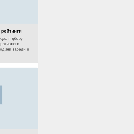
, рейтинги
оцес підбору
еративного
юдини заради її