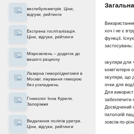
Загальна
вестибулометрія. Ціни,
відгуки, рейтинги
Використання
хоч і не є вт
Екстрена госпіталізація.
Ціни, відгуки, рейтинги
функції. Існу
застосувань:
Мікрозелень – додаток до
вашого рациону
окуляри для 
комп'ютерні 
Лазерна гемороїдектомія в
окуляри, що 
Москві: лікування геморою
очки для воді
без ускладнень
Для використ
Гінеколог Інна Курило.
забезпечити 
Запоріжжя
Досвідчений 
патологій пац
Видалення поліпів уретри.
зовсім по-різ
Ціни, відгуки, рейтинги