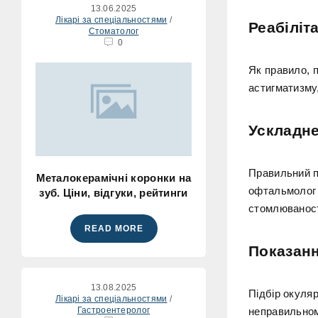
13.06.2025
Лікарі за спеціальностями
/
Реабіліт
Стоматолог
0
Як правило, п
астигматизму,
Ускладне
Правильний п
Металокерамічні коронки на
офтальмолог 
зуб. Ціни, відгуки, рейтинги
стомлюваності
READ MORE
Показан
13.08.2025
Підбір окуляр
Лікарі за спеціальностями
/
Гастроентеролог
неправильном