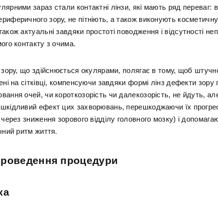
ярними зараз стали контактні лінзи, які мають ряд переваг: 
риферичного зору, не пітніють, а також виконують косметичну
також актуальні завдяки простоті поводження і відсутності не
ого контакту з очима.
ї зору, що здійснюється окулярами, полягає в тому, щоб штуч
ені на сітківці, компенсуючи завдяки формі лінз дефекти зору 
вання очей, чи короткозорість чи далекозорість, не йдуть, ал
шкідливий ефект цих захворювань, перешкоджаючи їх прогр
 через зниження зорового відділу головного мозку) і допомага
чний ритм життя.
проведення процедури
ка