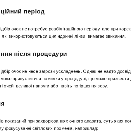
аційний період
ідбір очок не потребує реабілітаційного періоду, але при корек
 які використовуються циліндричні лінзи, вимагає звикання.
ння після процедури
ідбір очок не несе загрози ускладнень. Однак не надто досві
може припуститися помилки у процедурі, що може призвести 
 очей, великої напруги або навіть погіршення зору.
ня
ів показаний при захворюваннях очного апарата, суть яких по
у фокусуванні світлових променів, наприклад: