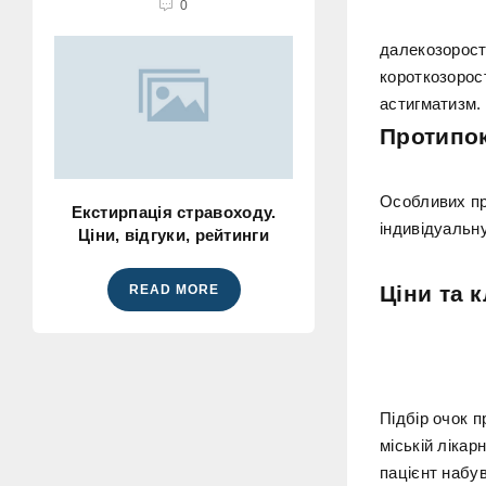
0
далекозорост
короткозорост
астигматизм.
Протипо
Особливих пр
Екстирпація стравоходу.
індивідуальну
Ціни, відгуки, рейтинги
Ціни та к
READ MORE
Підбір очок п
міській лікар
пацієнт набув