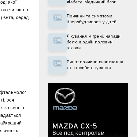
діабету. Медичний блог
оді якої
ого чи іншого
Причини та симптоми
цієнта, серед
гіперзбудливості у дітей
Лікування мігрені, напади
болю в одній половині
голови
Риніт: причини виникнення
та способи лікування
 офтальмолог
ті, вся
их за своєю
 надається
 найкращий.
тетичною.