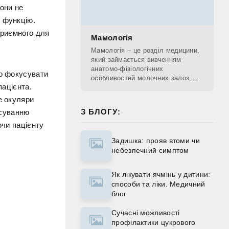
вони не
 функцію.
приємного для
Мамологія
Мамологія – це розділ медицини,
який займається вивченням
анатомо-фізіологічних
но фокусувати
особливостей молочних залоз,
пацієнта.
діагностикою патологічних
процесів, що проходять у
е окуляри
молочних залозах, лікуванням та
З БЛОГУ:
есуванню
ючи пацієнту
Задишка: прояв втоми чи
небезпечний симптом
Як лікувати ячмінь у дитини:
способи та ліки. Медичний
блог
Сучасні можливості
профілактики цукрового