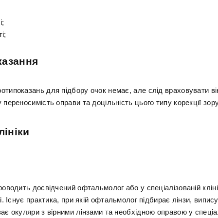
і;
і;
казання
отипоказань для підбору очок немає, але слід враховувати вік
 переносимість оправи та доцільність цього типу корекції зору
лініки
роводить досвідчений офтальмолог або у спеціалізованій кліні
ні. Існує практика, при якій офтальмолог підбирає лінзи, випису
ає окуляри з вірними лінзами та необхідною оправою у спеціа