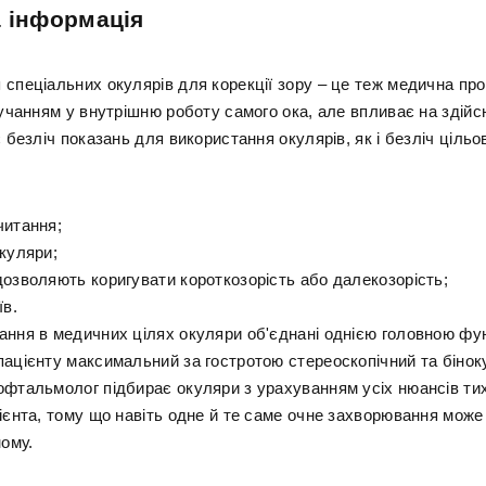
 інформація
 спеціальних окулярів для корекції зору – це теж медична пр
ручанням у внутрішню роботу самого ока, але впливає на здійс
є безліч показань для використання окулярів, як і безліч цільо
читання;
окуляри;
дозволяють коригувати короткозорість або далекозорість;
їв.
ання в медичних цілях окуляри об'єднані однією головною фу
пацієнту максимальний за гостротою стереоскопічний та біноку
офтальмолог підбирає окуляри з урахуванням усіх нюансів тих
ієнта, тому що навіть одне й те саме очне захворювання може
ному.