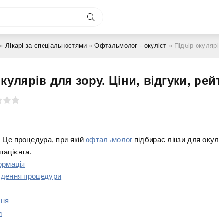
»
Лікарі за спеціальностями
»
Офтальмолог - окуліст
» Підбір окулярів для зор
окулярів для зору. Ціни, відгуки, рей
 Це процедура, при якій
офтальмолог
підбирає лінзи для окул
 пацієнта.
ормація
едення процедури
ння
и