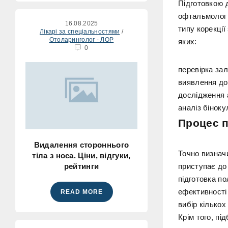
Підготовкою д
офтальмолог 
16.08.2025
типу корекції
Лікарі за спеціальностями
/
Отоларинголог - ЛОР
яких:
0
перевірка за
виявлення до
дослідження а
аналіз біноку
Процес п
Видалення стороннього
Точно визначи
тіла з носа. Ціни, відгуки,
рейтинги
приступає до
підготовка п
ефективності 
READ MORE
вибір кількох
Крім того, пі