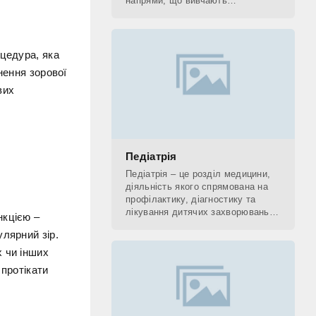
напрями, що вивчають
застосування рентгенівських
променів. До рентгенологічних
методів діагностики відносять КТ,
оцедура, яка
нення зорової
вих
Педіатрія
Педіатрія – це розділ медицини,
діяльність якого спрямована на
профілактику, діагностику та
лікування дитячих захворювань, а
нкцією –
також на поетапне відновлення
лярний зір.
(реабілітацію) дитини. Фахівець,
який
 чи інших
 протікати