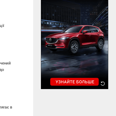
ції
дчений
до
лягає в