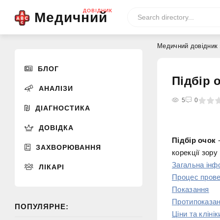
ДОВІДНИК
Медичний
Медичний довідник
БЛОГ
Підбір 
АНАЛІЗИ
0
1
2
3
4
5
5
0
ДІАГНОСТИКА
ДОВІДКА
Підбір очок
-
ЗАХВОРЮВАННЯ
корекції зору
Загальна інф
ЛІКАРІ
Процес пров
Показання
Протипоказа
ПОПУЛЯРНЕ:
Ціни та клінік