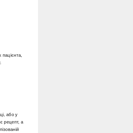
 пацієнта,
.
ці, або у
є рецепт, а
лізованій