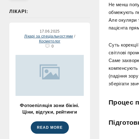
Не менш попул
ЛІКАРІ:
обмежують пе
Але окуляри 
пацієнта прям
17.06.2025
Лікарі за спеціальностями
/
Косметолог
Суть корекці
0
світлові пром
Саме захворю
компенсують 
(падіння зору
зберігати зви
Процес 
Фотоепіляція зони бікіні.
Ціни, відгуки, рейтинги
Підготов
READ MORE