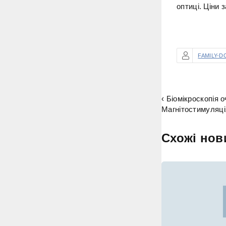
оптиці. Ціни 
FAMILY-D
‹ Біомікроскопія о
Магнітостимуляція
Схожі нов