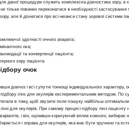
ля даної процедури служить комплексна діагностика зору, в х
не тільки повинен переконатися в необхідності застосування т
 зору, але й дізнатися про всі нюанси стану зорової системи па
ломлюючої здатності очного апарата;
мінантного ока;
комодації та конвергенції пацієнта;
лярного зору пацієнта
ідбору очок
вши діагноз і всі супутні тонкощі індивідуального характеру,
 підбору лінз для окулярів експериментальним методом. По су
олягала в тому, щоб звузити поле пошуку найбільш оптимальн
лінз для окулярів. При самому процесі підбору лінз пацієнту
 варіантів, і він, оцінивши коригуючий вплив кожного, вибирає
дбирається і оправа для окулярів, яка має бути зручною та ес