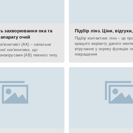
ь захворювання ока та
Підбір лінз. Ціни, відгуки
 апарату очей
Підбір контактних лінз – це пр
кращого варіанту даного неоп
н'юнктивіт (АК) – запальне
втручання у зорову функцію л
ної кон'юнктиви, що
покращення
еновірусами (АВ) певного типу.