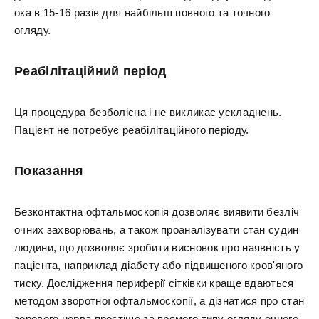
ока в 15-16 разів для найбільш повного та точного
огляду.
Реабілітаційний період
Ця процедура безболісна і не викликає ускладнень.
Пацієнт не потребує реабілітаційного періоду.
Показання
Безконтактна офтальмоскопія дозволяє виявити безліч
очних захворювань, а також проаналізувати стан судин
людини, що дозволяє зробити висновок про наявність у
пацієнта, наприклад діабету або підвищеного кров'яного
тиску. Дослідження периферії сітківки краще вдаються
методом зворотної офтальмоскопії, а дізнатися про стан
зорового нерва простіше за прямого типу огляду очного