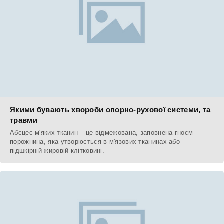
Якими бувають хвороби опорно-рухової системи, та
травми
Абсцес м'яких тканин – це відмежована, заповнена гноєм
порожнина, яка утворюється в м'язових тканинах або
підшкірній жировій клітковині.