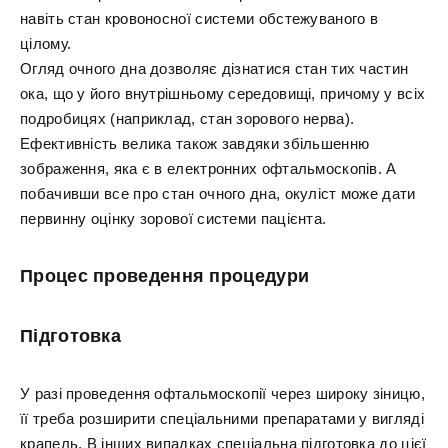
навіть стан кровоносної системи обстежуваного в
цілому.
Огляд очного дна дозволяє дізнатися стан тих частин
ока, що у його внутрішньому середовищі, причому у всіх
подробицях (наприклад, стан зорового нерва).
Ефективність велика також завдяки збільшенню
зображення, яка є в електронних офтальмоскопів. А
побачивши все про стан очного дна, окуліст може дати
первинну оцінку зорової системи пацієнта.
Процес проведення процедури
Підготовка
У разі проведення офтальмоскопії через широку зіницю,
її треба розширити спеціальними препаратами у вигляді
крапель. В інших випадках спеціальна підготовка до цієї