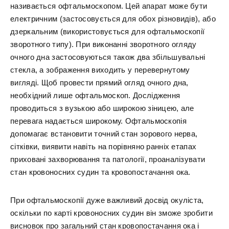
називається офтальмоскопом. Цей апарат може бути
електричним (застосовується для обох різновидів), або
дзеркальним (використовується для офтальмоскопії
зворотного типу). При виконанні зворотного огляду
очного дна застосовуються також два збільшувальні
стекла, а зображення виходить у перевернутому
вигляді. Щоб провести прямий огляд очного дна,
необхідний лише офтальмоскоп. Дослідження
проводиться з вузькою або широкою зіницею, але
перевага надається широкому. Офтальмоскопія
допомагає встановити точний стан зорового нерва,
сітківки, виявити навіть на порівняно ранніх етапах
приховані захворювання та патології, проаналізувати
стан кровоносних судин та кровопостачання ока.
При офтальмоскопії дуже важливий досвід окуліста,
оскільки по карті кровоносних судин він зможе зробити
висновок про загальний стан кровопостачання ока і