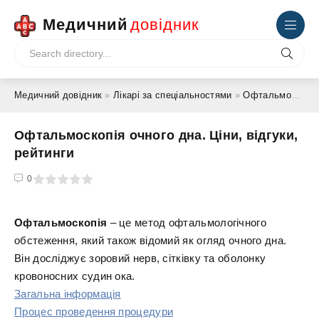
Медичний
довідник
Медичний довідник
»
Лікарі за спеціальностями
»
Офтальмолог - окуліст
Офтальмоскопія очного дна. Ціни, відгуки,
рейтинги
4
5
0
Офтальмоскопія
– це метод офтальмологічного
обстеження, який також відомий як огляд очного дна.
Він досліджує зоровий нерв, сітківку та оболонку
кровоносних судин ока.
Загальна інформація
Процес проведення процедури