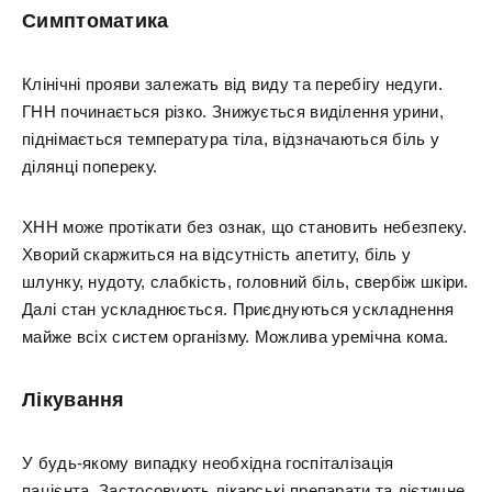
Симптоматика
Клінічні прояви залежать від виду та перебігу недуги.
ГНН починається різко. Знижується виділення урини,
піднімається температура тіла, відзначаються біль у
ділянці попереку.
ХНН може протікати без ознак, що становить небезпеку.
Хворий скаржиться на відсутність апетиту, біль у
шлунку, нудоту, слабкість, головний біль, свербіж шкіри.
Далі стан ускладнюється. Приєднуються ускладнення
майже всіх систем організму. Можлива уремічна кома.
Лікування
У будь-якому випадку необхідна госпіталізація
пацієнта. Застосовують лікарські препарати та дієтичне