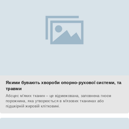
Якими бувають хвороби опорно-рухової системи, та
травми
Абсцес м'яких тканин – це відмежована, заповнена гноєм
порожнина, яка утворюється в м'язових тканинах або
підшкірній жировій клітковині.