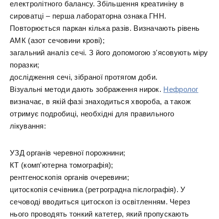
електролітного балансу. Збільшення креатиніну в
сироватці – перша лабораторна ознака ГНН.
Повторюється паркан кілька разів. Визначають рівень
АМК (азот сечовини крові);
загальний аналіз сечі. З його допомогою з'ясовують міру
поразки;
дослідження сечі, зібраної протягом доби.
Візуальні методи дають зображення нирок.
Нефролог
визначає, в якій фазі знаходиться хвороба, а також
отримує подробиці, необхідні для правильного
лікування:
УЗД органів черевної порожнини;
КТ (комп'ютерна томографія);
рентгеноскопія органів очеревини;
цитоскопія сечівника (ретроградна пієлографія). У
сечоводі вводиться цитоскоп із освітленням. Через
нього проводять тонкий катетер, який пропускають