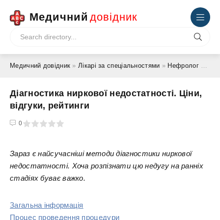
Медичний
довідник
Медичний довідник
»
Лікарі за спеціальностями
»
Нефролог
» Діагностика ниркової недостатності. Ціни, відгуки, рейтинги
Діагностика ниркової недостатності. Ціни,
відгуки, рейтинги
4
5
0
Зараз є найсучасніші методи діагностики ниркової
недостатності. Хоча розпізнати цю недугу на ранніх
стадіях буває важко.
Загальна інформація
Процес проведення процедури