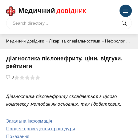
Медичний
довідник
Медичний довідник
»
Лікарі за спеціальностями
»
Нефролог
» Діагностика пієлонефриту. Ціни, відгуки, рейтинги
Діагностика пієлонефриту. Ціни, відгуки,
рейтинги
4
5
0
Діагностика пієлонефриту складається з цілого
комплексу методик як основних, так і додаткових.
Загальна інформація
Процес проведення процедури
Показання