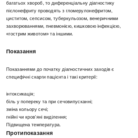
багатьох хвороб, то диференціальну діагностику
пієлонефриту проводять з гломерулонефритом,
циститом, сепсисом, туберкульозом, венеричними
захворюваннями, пневмонією, кишковою інфекцією,
«гострим животом» та іншими.
Показання
Показаннями до початку діагностичних заходів є
специфічні скарги пацієнта і такі критерії:
інтоксикація;
біль у попереку та при сечовипусканні;
зміна кольору сечі;
гнійні чи кров'яні виділення;
Підвищена температура.
Протипоказання