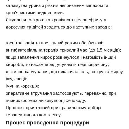
каламутна урина з різким неприємним запахом та
кров'янистими виділеннями.
Лікування гострого та хронічного пієлонефриту у
дорослих та дітей зводиться до наступних заходів:
госпіталізація та постільний режим обов'язкові;
антибактеріальна терапія тривалий час (до 1,5 місяців);
якщо запалення нирок розвинулося і натомість інший
хвороби, то насамперед усувають першопричину;
дієтичне харчування, що виключає сіль, гостру та жирну
їжу, спеції;
імунна корекція;
оперативне втручання застосовують, переважно, при
гнійних формах чи закупорці сечоводу.
Прогноз сприятливий при правильному доборі
терапевтичного комплексу.
Процес проведення процедури