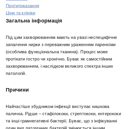
Протипоказання
Ціни та клініки
Загальна інформація
Під цим захворюванням мають на увазі неспецифічне
запалення нирки з переважним ураженням паренхіми
(особлива функціональна тканина). Процес може
протікати гостро чи хронічно. Буває як самостійним
захворюванням, і наслідком великого спектра інших
патологій.
Причини
Найчастіше збудником інфекції виступає кишкова
паличка. Рідше – стафілококи, стрептококи, ентерококи
та інші грамнегативні бактерії. Буває, що з інфікуванні
один вид патогенних бактерій змінюється іншим.