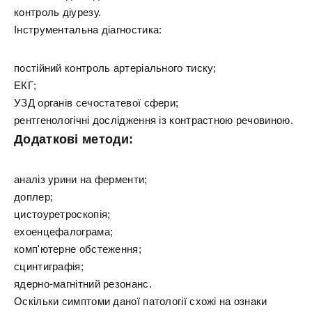
контроль діурезу.
Інструментальна діагностика:
постійний контроль артеріального тиску;
ЕКГ;
УЗД органів сечостатевої сфери;
рентгенологічні дослідження із контрастною речовиною.
Додаткові методи:
аналіз урини на ферменти;
доплер;
цистоуретроскопія;
ехоенцефалограма;
комп'ютерне обстеження;
сцинтиграфія;
ядерно-магнітний резонанс.
Оскільки симптоми даної патології схожі на ознаки