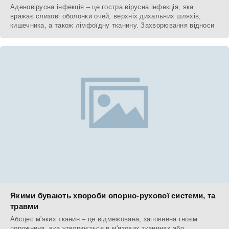
Аденовірусна інфекція – це гостра вірусна інфекція, яка
вражає слизові оболонки очей, верхніх дихальних шляхів,
кишечника, а також лімфоїдну тканину. Захворювання відноси
Якими бувають хвороби опорно-рухової системи, та
травми
Абсцес м'яких тканин – це відмежована, заповнена гноєм
порожнина, яка утворюється в м'язових тканинах або