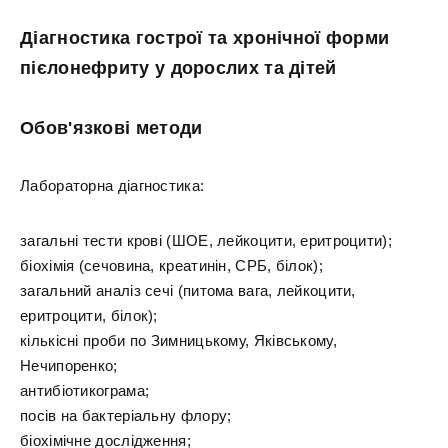
Діагностика гострої та хронічної форми
пієлонефриту у дорослих та дітей
Обов'язкові методи
Лабораторна діагностика:
загальні тести крові (ШОЕ, лейкоцити, еритроцити);
біохімія (сечовина, креатинін, СРБ, білок);
загальний аналіз сечі (питома вага, лейкоцити,
еритроцити, білок);
кількісні проби по Зимницькому, Яківському,
Нечипоренко;
антибіотикограма;
посів на бактеріальну флору;
біохімічне дослідження;