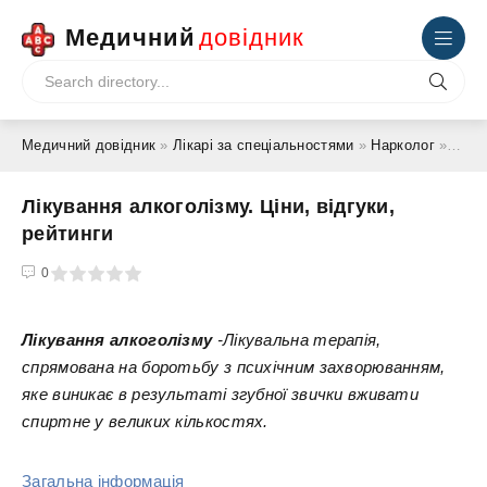
Медичний
довідник
Медичний довідник
»
Лікарі за спеціальностями
»
Нарколог
» Лікування алкоголізму. Ціни, відгуки, рейтинги
Лікування алкоголізму. Ціни, відгуки,
рейтинги
4
5
0
Лікування алкоголізму
-Лікувальна терапія,
спрямована на боротьбу з психічним захворюванням,
яке виникає в результаті згубної звички вживати
спиртне у великих кількостях.
Загальна інформація