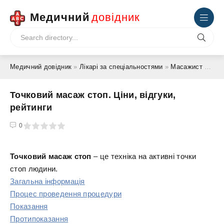
Медичний
довідник
Медичний довідник
»
Лікарі за спеціальностями
»
Масажист
» Точковий масаж стоп. Ціни, відгуки, рейтинги
Точковий масаж стоп. Ціни, відгуки,
рейтинги
4
5
0
Точковий масаж стоп
– це техніка на активні точки
стоп людини.
Загальна інформація
Процес проведення процедури
Показання
Протипоказання