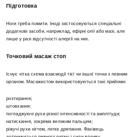
Підготовка
Ноги треба помити. Іноді застосовуються спеціальні
додаткові засоби, наприклад, ефірні олії або мазі, але
лише у разі відсутності алергії на них.
Точковий масаж стоп
Існує чітка схема взаємодії тієї чи іншої точки з певним
органом. Масажистом використовуються такі прийоми:
розтирання;
штовхання;
погладжуючі рухи різної інтенсивності та амплітуди;
натискання, зокрема великим пальцем;
ріжучі рухи нігтем, легке дряпання. Фахівець
дотримується певного ритму і сили впливу.