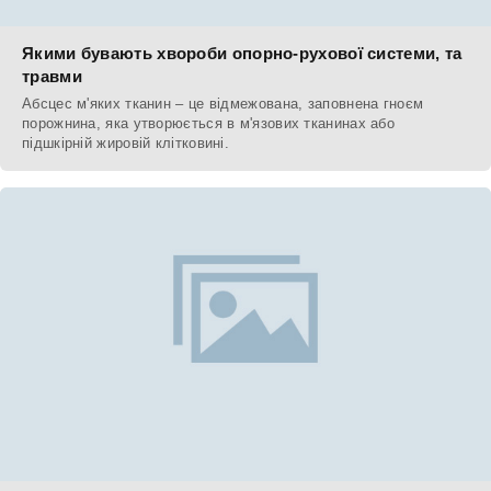
Якими бувають хвороби опорно-рухової системи, та
травми
Абсцес м'яких тканин – це відмежована, заповнена гноєм
порожнина, яка утворюється в м'язових тканинах або
підшкірній жировій клітковині.