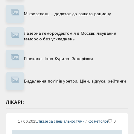
Мікрозелень – додаток до вашого рациону
Лазерна гемороїдектомія в Москві: лікування
геморою без ускладнень
Гінеколог Інна Курило. Запоріжжя
Видалення поліпів уретри. Ціни, відгуки, рейтинги
ЛІКАРІ:
17.06.2025
Лікарі за спеціальностями
/
Косметолог
0