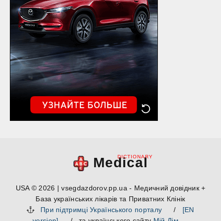
DICTIONARY
Medical
USA © 2026 | vsegdazdorov.pp.ua - Медичний довідник +
База українських лікарів та Приватних Клінік
При підтримці Українського порталу
/
[EN
version]
/ та українського сайту
Мій Дім