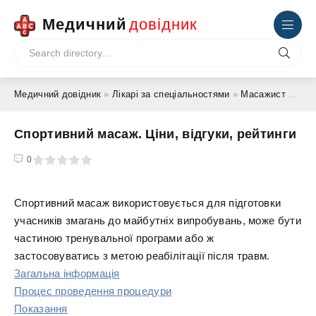
Медичний
довідник
Медичний довідник
»
Лікарі за спеціальностями
»
Масажист
» Спортивний масаж. Ціни, відгуки, рейтинги
Спортивний масаж. Ціни, відгуки, рейтинги
4
5
0
Спортивний масаж використовується для підготовки
учасників змагань до майбутніх випробувань, може бути
частиною тренувальної програми або ж
застосовуватись з метою реабілітації після травм.
Загальна інформація
Процес проведення процедури
Показання