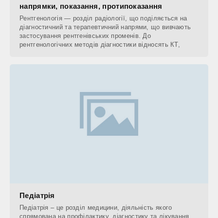
напрямки, показання, протипоказання
Рентгенологія — розділ радіології, що поділяється на
діагностичний та терапевтичний напрями, що вивчають
застосування рентгенівських променів. До
рентгенологічних методів діагностики відносять КТ,
Педіатрія
Педіатрія – це розділ медицини, діяльність якого
спрямована на профілактику, діагностику та лікування