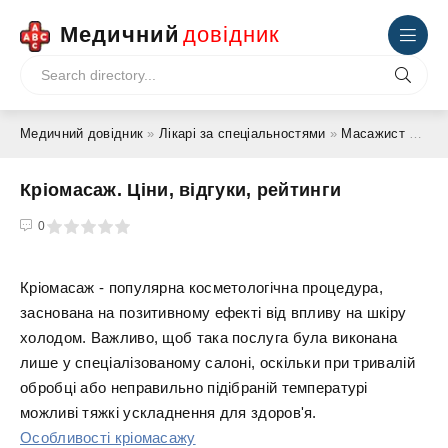
Медичний
довідник
Медичний довідник
»
Лікарі за спеціальностями
»
Масажист
» Кріомасаж. Ціни, відгуки, рейтинги
Кріомасаж. Ціни, відгуки, рейтинги
4
5
0
Кріомасаж - популярна косметологічна процедура,
заснована на позитивному ефекті від впливу на шкіру
холодом. Важливо, щоб така послуга була виконана
лише у спеціалізованому салоні, оскільки при тривалій
обробці або неправильно підібраній температурі
можливі тяжкі ускладнення для здоров'я.
Особливості кріомасажу