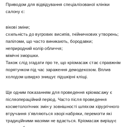
Приводом для відвідування спеціалізованої клініки
салону є:
вікові зміни;
схильність до вугрових висипів, гнійничкових утворень;
папіломи, що часто виникають, бородавки;
неприродний колір обличчя;
мімічні зморшки.
Також слід згадати про те, що кріомасаж стає справжнім
порятунком під час зараження демодекозом. Вплив
холодом швидко знищує підшкірні кліщі.
Ще одним показанням для проведення кріомасажу є
післяопераційний період. Часто після проведення
косметологічних змін у зовнішності шляхом хірургічного
втручання з'являються хворі набряки, перемогти які
традиційними мазями не вдається. Кріомасаж вирішує