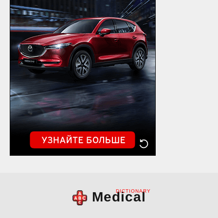
DICTIONARY
Medical