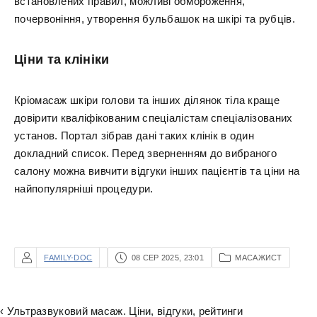
встановлених правил, можливі обмороження,
почервоніння, утворення бульбашок на шкірі та рубців.
Ціни та клініки
Кріомасаж шкіри голови та інших ділянок тіла краще
довірити кваліфікованим спеціалістам спеціалізованих
установ. Портал зібрав дані таких клінік в один
докладний список. Перед зверненням до вибраного
салону можна вивчити відгуки інших пацієнтів та ціни на
найпопулярніші процедури.
FAMILY-DOC
08 СЕР 2025, 23:01
МАСАЖИСТ
‹ Ультразвуковий масаж. Ціни, відгуки, рейтинги