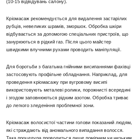
(10-15 відвідувань салону).
Кріомасаж рекомендується для видалення застарілих
рубців, невеликих шрамів, зморшок. Обробка шкіри
відбувається за допомогою спеціальних пристроїв, що
занурюються в рідкий газ. Після цього майстер
швидкими влучними рухами проводить маніпуляції.
Для боротьби з багатьма гнійними висипаннями фахівці
застосовують профільне обладнання. Наприклад, для
проведення кріомасажу при вугровому висипі
використовують металеві ролики, порожнисті всередині
і згодом заповнюються рідким азотом. Обробка триває
до легкого зледеніння проблемної зони.
Кріомасаж волосистої частини голови показаний людям,
які страждають від аномального випадання волосся.
Така процедура проводиться лише помірним чи низьким