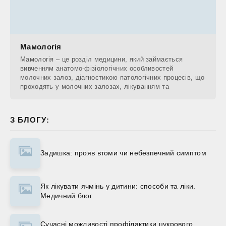
Мамологія
Мамологія – це розділ медицини, який займається
вивченням анатомо-фізіологічних особливостей
молочних залоз, діагностикою патологічних процесів, що
проходять у молочних залозах, лікуванням та
З БЛОГУ:
Задишка: прояв втоми чи небезпечний симптом
Як лікувати ячмінь у дитини: способи та ліки.
Медичний блог
Сучасні можливості профілактики цукрового