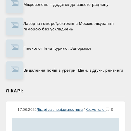
Мікрозелень – додаток до вашого рациону
Лазерна гемороїдектомія в Москві: лікування
геморою без ускладнень
Гінеколог Інна Курило. Запоріжжя
Видалення поліпів уретри. Ціни, відгуки, рейтинги
ЛІКАРІ:
17.06.2025
Лікарі за спеціальностями
/
Косметолог
0