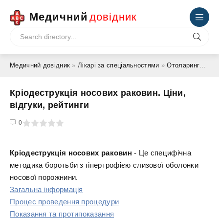
Медичний
довідник
Медичний довідник
»
Лікарі за спеціальностями
»
Отоларинголог - ЛОР
Кріодеструкція носових раковин. Ціни,
відгуки, рейтинги
4
5
0
Кріодеструкція носових раковин
- Це специфічна
методика боротьби з гіпертрофією слизової оболонки
носової порожнини.
Загальна інформація
Процес проведення процедури
Показання та протипоказання