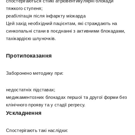
спостерігаються стійкі атріовентикулярні блокади
тяжкого ступеня;
реабілітація після інфаркту міокарда
Цей захід необхідний пацієнтам, які страждають на
синкопальні стани в поєднанні з активними блокадами,
тахікардією шлуночків.
Протипоказання
Заборонено методику при:
недостатніх підставах;
медикаментозних блокадах першої та другої форми без
клінічного прояву та у стадії регресу.
Ускладнення
Спостерігають такі наслідки: