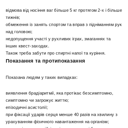
відмова від носіння ваг більше 5 кг протягом 2-х і більше
тижнів;
обмеження із занять спортом та вправ з підніманням рук
над головою;
недопущення участі у рухливих іграх, змаганнях та
інших квест-заходах.
Також треба забути про спиртні напої та куріння.
Показання та протипоказання
Показана людям у таких випадках:
виявлення брадіаритмії, яка протікає безсимптомно,
симптомно чи загрожує життю;
епізодичні асистолії;
при фіксації ударів серця менше 40 разів на хвилину з
урахуванням фізичного навантаження на організм;