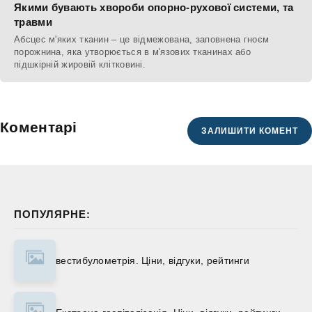
Якими бувають хвороби опорно-рухової системи, та
травми
Абсцес м'яких тканин – це відмежована, заповнена гноєм
порожнина, яка утворюється в м'язових тканинах або
підшкірній жировій клітковині.
Коментарі
ЗАЛИШИТИ КОМЕНТ
ПОПУЛЯРНЕ:
вестибулометрія. Ціни, відгуки, рейтинги