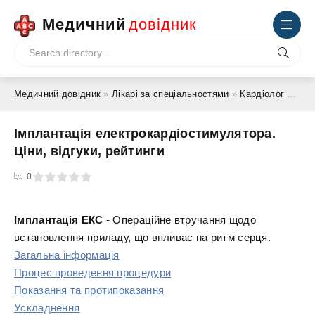
Медичний
довідник
Медичний довідник
»
Лікарі за спеціальностями
»
Кардіолог
» Імплантація електрокардіостимулятора. Ціни, відгуки, рейтинги
Імплантація електрокардіостимулятора.
Ціни, відгуки, рейтинги
4
5
0
Імплантація ЕКС
- Операційне втручання щодо
встановлення приладу, що впливає на ритм серця.
Загальна інформація
Процес проведення процедури
Показання та протипоказання
Ускладнення