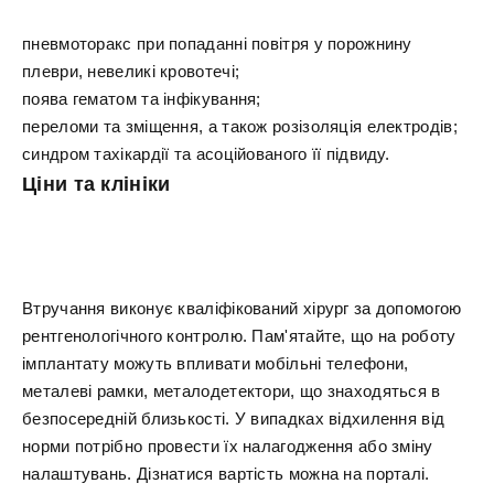
пневмоторакс при попаданні повітря у порожнину
плеври, невеликі кровотечі;
поява гематом та інфікування;
переломи та зміщення, а також розізоляція електродів;
синдром тахікардії та асоційованого її підвиду.
Ціни та клініки
Втручання виконує кваліфікований хірург за допомогою
рентгенологічного контролю. Пам'ятайте, що на роботу
імплантату можуть впливати мобільні телефони,
металеві рамки, металодетектори, що знаходяться в
безпосередній близькості. У випадках відхилення від
норми потрібно провести їх налагодження або зміну
налаштувань. Дізнатися вартість можна на порталі.