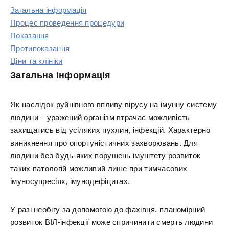
Загальна інформація
Процес проведення процедури
Показання
Протипоказання
Ціни та клініки
Загальна інформація
Як наслідок руйнівного впливу вірусу на імунну систему
людини – уражений організм втрачає можливість
захищатись від усіляких пухлин, інфекцій. Характерно
виникнення про опортуністичних захворювань. Для
людини без будь-яких порушень імунітету розвиток
таких патологій можливий лише при тимчасових
імуносупресіях, імунодефіцитах.
У разі необігу за допомогою до фахівця, планомірний
розвиток ВІЛ-інфекції може спричинити смерть людини