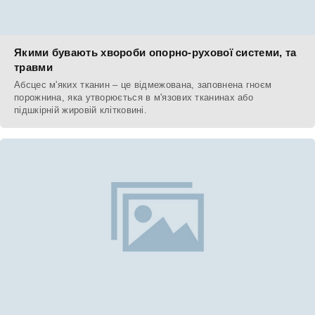
Якими бувають хвороби опорно-рухової системи, та
травми
Абсцес м'яких тканин – це відмежована, заповнена гноєм
порожнина, яка утворюється в м'язових тканинах або
підшкірній жировій клітковині.