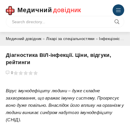
Медичний
довідник
Медичний довідник
»
Лікарі за спеціальностями
»
Інфекціоніст
» Ді
Діагностика ВІЛ-інфекції. Ціни, відгуки,
рейтинги
4
5
0
Вірус імунодефіциту людини – дуже складне
захворювання, що вражає імунну систему. Прогресує
воно дуже повільно. Внаслідок його впливу на організм у
людини виникає синдром набутого імунодефіциту
(СНІД).