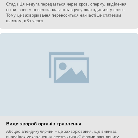
Стадії Ця недуга передається через кров, сперму, виділення
піхви, зовсім невелика кількість вірусу знаходиться у слині.
Тому це захворювання переноситься найчастіше статевим
шляхом, або через
Види хвороб органів травлення
Абсцес апендикулярний – це захворювання, що виникає
внаслідок ускладнення деструктивної форми апендициту.