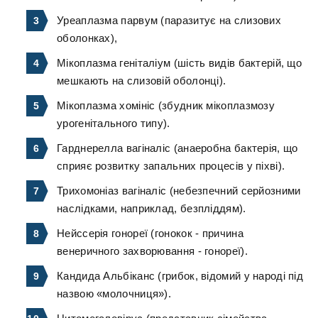
Уреаплазма парвум (паразитує на слизових
оболонках),
Мікоплазма геніталіум (шість видів бактерій, що
мешкають на слизовій оболонці).
Мікоплазма хомініс (збудник мікоплазмозу
урогенітального типу).
Гарднерелла вагіналіс (анаеробна бактерія, що
сприяє розвитку запальних процесів у піхві).
Трихомоніаз вагіналіс (небезпечний серйозними
наслідками, наприклад, безпліддям).
Нейссерія гонореї (гонокок - причина
венеричного захворювання - гонореї).
Кандида Альбіканс (грибок, відомий у народі під
назвою «молочниця»).