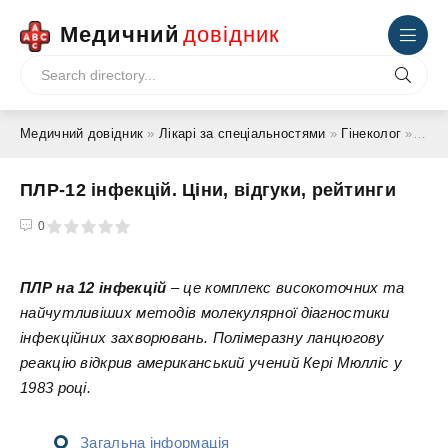
Медичний
довідник
Медичний довідник
»
Лікарі за спеціальностями
»
Гінеколог
» ПЛР-12 інфекцій. Ціни, відгуки, рейтинги
ПЛР-12 інфекцій. Ціни, відгуки, рейтинги
4
5
0
ПЛР на 12 інфекцій
– це комплекс високоточних та
найчутливіших методів молекулярної діагностики
інфекційних захворювань. Полімеразну ланцюгову
реакцію відкрив американський учений Кері Мюлліс у
1983 році.
Загальна інформація