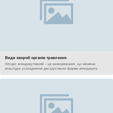
Види хвороб органів травлення
Абсцес апендикулярний – це захворювання, що виникає
внаслідок ускладнення деструктивної форми апендициту.