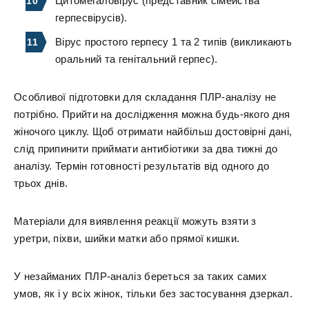
Цитомегаловірус (представник сімейства
герпесвірусів).
Вірус простого герпесу 1 та 2 типів (викликають
оральний та генітальний герпес).
Особливої підготовки для складання ПЛР-аналізу не
потрібно. Прийти на дослідження можна будь-якого дня
жіночого циклу. Щоб отримати найбільш достовірні дані,
слід припинити приймати антибіотики за два тижні до
аналізу. Термін готовності результатів від одного до
трьох днів.
Матеріали для виявлення реакції можуть взяти з
уретри, піхви, шийки матки або прямої кишки.
У незайманих ПЛР-аналіз береться за таких самих
умов, як і у всіх жінок, тільки без застосування дзеркал.