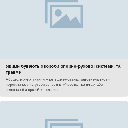
Якими бувають хвороби опорно-рухової системи, та
травми
Абсцес м'яких тканин – це відмежована, заповнена гноєм
порожнина, яка утворюється в м'язових тканинах або
підшкірній жировій клітковині.