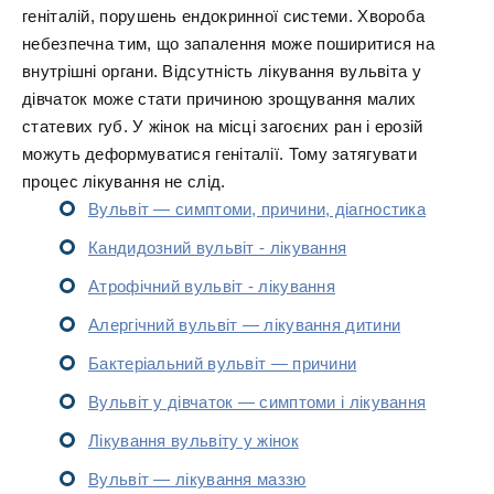
геніталій, порушень ендокринної системи. Хвороба
небезпечна тим, що запалення може поширитися на
внутрішні органи. Відсутність лікування вульвіта у
дівчаток може стати причиною зрощування малих
статевих губ. У жінок на місці загоєних ран і ерозій
можуть деформуватися геніталії. Тому затягувати
процес лікування не слід.
Вульвіт — симптоми, причини, діагностика
Кандидозний вульвіт - лікування
Атрофічний вульвіт - лікування
Алергічний вульвіт — лікування дитини
Бактеріальний вульвіт — причини
Вульвіт у дівчаток — симптоми і лікування
Лікування вульвіту у жінок
Вульвіт — лікування маззю