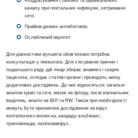
Роздратування слизової та цервікального
каналу при генітальних інфекціях, нетриманні
сечі;
Прийом деяких антибіотиків;
Ослаблений імунітет.
Для діагностики вульвіта обов'язково потрібна
консультація у гінеколога. Для з'ясування причин і
подальшого ряду дій лікар збирає анамнез і скарги
пацієнтки, оглядає статеві органи і проводить низку
додаткових досліджень. До них відносяться: загальні
аналізи крові та сечі, мазок на флору, посів вагінальних
виділень, аналіз на ВІЛ та RW. Також при необхідності
можуть бути призначені дослідження на вірус
контагіозного молюска, кандиду альбіканс,
трихомонади, папіломавірус.