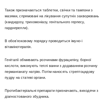
Також призначаються таблетки, свічки та тампони з
мазями, спрямовані на лікування супутніх захворювань
(кандидозу, трихомоніазу, генітального герпесу,
гарднерелли).
В обов'язковому порядку проводиться імуно-і
вітамінотерапія.
Геніталії обмивають розчинами фурациліну, борної
кислоти, виконують теплі ванни з додаванням розчину
перманганату натрію. Потім наносять стрептоцидову
пудру на статеві органи.
Протибактеріальні препарати призначають, виходячи з
діагностованого збудника.