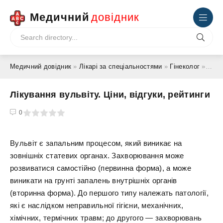
Медичний
довідник
Медичний довідник
»
Лікарі за спеціальностями
»
Гінеколог
» Лікування вульвіту. Ціни, відгуки, рейтинги
Лікування вульвіту. Ціни, відгуки, рейтинги
4
5
0
Вульвіт є запальним процесом, який виникає на
зовнішніх статевих органах. Захворювання може
розвиватися самостійно (первинна форма), а може
виникати на грунті запалень внутрішніх органів
(вторинна форма). До першого типу належать патології,
які є наслідком неправильної гігієни, механічних,
хімічних, термічних травм; до другого — захворювань