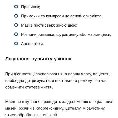
Присипки;
Примочки та компреси на основі евкаліпта;
Мазі з протисвербіжною дією;
Розчини ромашки, фурациліну або марганцівки;
Анестетики.
Лікування вульвіту у жінок
При діагностиці захворювання, в першу чергу, пацієнтці
необхідно дотримуватися постільного режиму і на час
обмежити статеве життя.
Місцеве лікування проводять за допомогою спеціальних
мазей; розчинів хлоргексидину, цитеалу, мірамістину,
якими обробляють геніталії