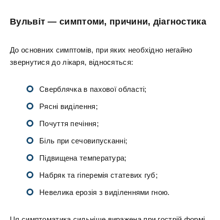
Вульвіт — симптоми, причини, діагностика
До основних симптомів, при яких необхідно негайно
звернутися до лікаря, відносяться:
Сверблячка в пахової області;
Рясні виділення;
Почуття печіння;
Біль при сечовипусканні;
Підвищена температура;
Набряк та гіперемія статевих губ;
Невелика ерозія з виділеннями гною.
Ця симптоматика сильніше виражена при гострій формі.