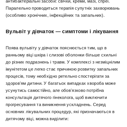
антибактеріальні засоби: свічки, креми, мазі, спреї.
Паралельно проводиться терапія супутніх захворювань
(особливо хронічних, інфекційних та запальних).
Вульвіт у дівчаток — симптоми і лікування
Поява вульвіту у дівчаток пояснюється тим, що в
ранньому віці шкіра і слизові оболонки більше схильні
до різних подразнень і травм. У комплексі з незміцнілим
імунітетом це легко стає причиною розвитку запальних
процесів, тому необхідно ретельно спостерігати за
здоров'ям дитини. У багатьох випадках хвороба може
усунутись самостійно, але обов'язково потрібна
консультація дитячого гінеколога, щоб виключити
прогресування та виникнення ускладнень. Серед
основних лікувальних процедур, які призначаються в
дитячому віці, можна виділити: