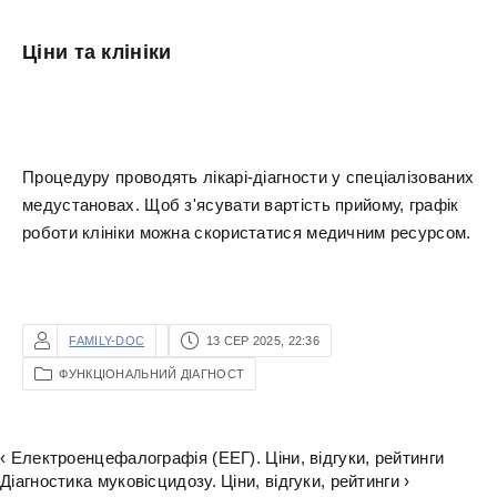
Ціни та клініки
Процедуру проводять лікарі-діагности у спеціалізованих
медустановах. Щоб з'ясувати вартість прийому, графік
роботи клініки можна скористатися медичним ресурсом.
FAMILY-DOC
13 СЕР 2025, 22:36
ФУНКЦІОНАЛЬНИЙ ДІАГНОСТ
‹ Електроенцефалографія (ЕЕГ). Ціни, відгуки, рейтинги
Діагностика муковісцидозу. Ціни, відгуки, рейтинги ›