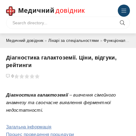
Медичний
довідник
Медичний довідник
»
Лікарі за спеціальностями
»
Функціональний діагност
Діагностика галактоземії. Ціни, відгуки,
рейтинги
4
5
0
Діагностика галактоземії
– вивчення сімейного
анамнезу та своєчасне виявлення ферментної
недостатності.
Загальна інформація
Процес проведення процедури