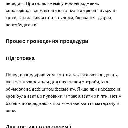
передачі. При галактоземії у новонароджених
спостерігається жовтяниця та низький рівень цукру в
крові, також з'являються судоми, блювання, діарея,
перезбудження.
Процес проведення процедури
Підготовка
Перед процедурою мамі та тату малюка розповідають,
що тест проводиться для виявлення хвороби, яка
обумовлена дефіцитом ферменту. Якщо при народженні
кров була взята з пуповини, її треба взяти з п'яти. Потім
батьків попереджають про можливе взяття матеріалу із
вени.
Діагностика галактоземії