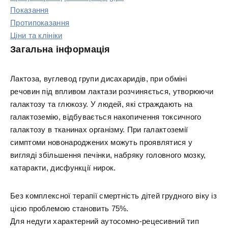
Показання
Протипоказання
Ціни та клініки
Загальна інформація
Лактоза, вуглевод групи дисахаридів, при обміні
речовин під впливом лактази розчиняється, утворюючи
галактозу та глюкозу. У людей, які страждають на
галактоземію, відбувається накопичення токсичного
галактозу в тканинах організму. При галактоземії
симптоми новонароджених можуть проявлятися у
вигляді збільшення печінки, набряку головного мозку,
катаракти, дисфункції нирок.
Без комплексної терапії смертність дітей грудного віку із
цією проблемою становить 75%.
Для недуги характерний аутосомно-рецесивний тип