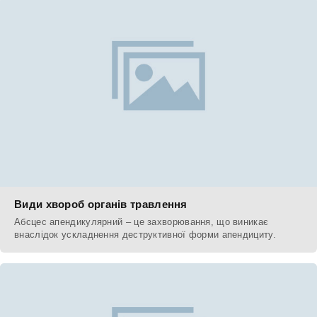
Види хвороб органів травлення
Абсцес апендикулярний – це захворювання, що виникає
внаслідок ускладнення деструктивної форми апендициту.