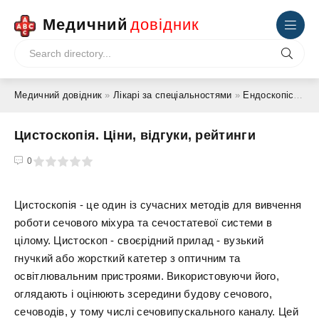
Медичний
довідник
Медичний довідник
»
Лікарі за спеціальностями
»
Ендоскопіст
» Ци
Цистоскопія. Ціни, відгуки, рейтинги
4
5
0
Цистоскопія - це один із сучасних методів для вивчення
роботи сечового міхура та сечостатевої системи в
цілому. Цистоскоп - своєрідний прилад - вузький
гнучкий або жорсткий катетер з оптичним та
освітлювальним пристроями. Використовуючи його,
оглядають і оцінюють зсередини будову сечового,
сечоводів, у тому числі сечовипускального каналу. Цей