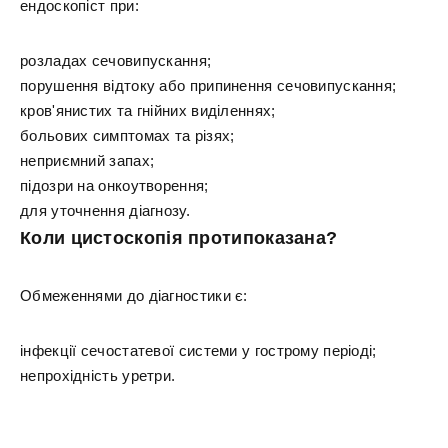
ендоскопіст при:
розладах сечовипускання;
порушення відтоку або припинення сечовипускання;
кров'янистих та гнійних виділеннях;
больових симптомах та різях;
неприємний запах;
підозри на онкоутворення;
для уточнення діагнозу.
Коли цистоскопія протипоказана?
Обмеженнями до діагностики є:
інфекції сечостатевої системи у гострому періоді;
непрохідність уретри.