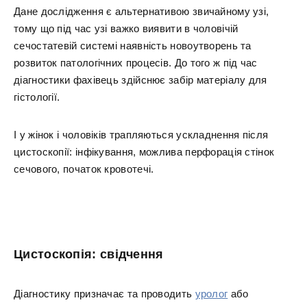
Дане дослідження є альтернативою звичайному узі,
тому що під час узі важко виявити в чоловічій
сечостатевій системі наявність новоутворень та
розвиток патологічних процесів. До того ж під час
діагностики фахівець здійснює забір матеріалу для
гістології.
І у жінок і чоловіків трапляються ускладнення після
цистоскопії: інфікування, можлива перфорація стінок
сечового, початок кровотечі.
Цистоскопія: свідчення
Діагностику призначає та проводить
уролог
або