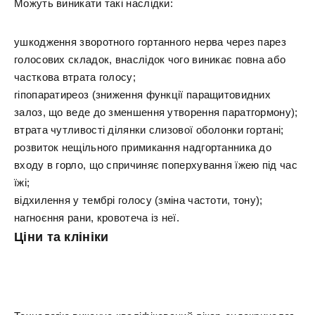
Можуть виникати такі наслідки:
ушкодження зворотного гортанного нерва через парез
голосових складок, внаслідок чого виникає повна або
часткова втрата голосу;
гіпопаратиреоз (зниження функції паращитовидних
залоз, що веде до зменшення утворення паратгормону);
втрата чутливості ділянки слизової оболонки гортані;
розвиток нещільного примикання надгортанника до
входу в горло, що спричиняє поперхування їжею під час
їжі;
відхилення у тембрі голосу (зміна частоти, тону);
нагноєння рани, кровотеча із неї.
Ціни та клініки