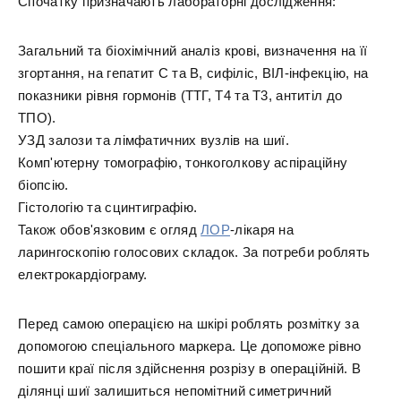
Спочатку призначають лабораторні дослідження:
Загальний та біохімічний аналіз крові, визначення на її
згортання, на гепатит С та В, сифіліс, ВІЛ-інфекцію, на
показники рівня гормонів (ТТГ, Т4 та Т3, антитіл до
ТПО).
УЗД залози та лімфатичних вузлів на шиї.
Комп'ютерну томографію, тонкоголкову аспіраційну
біопсію.
Гістологію та сцинтиграфію.
Також обов'язковим є огляд
ЛОР
-лікаря на
ларингоскопію голосових складок. За потреби роблять
електрокардіограму.
Перед самою операцією на шкірі роблять розмітку за
допомогою спеціального маркера. Це допоможе рівно
пошити краї після здійснення розрізу в операційній. В
ділянці шиї залишиться непомітний симетричний