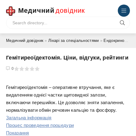
Медичний
довідник
Медичний довідник
»
Лікарі за спеціальностями
»
Ендокринолог
» 
Гемітиреоїдектомія. Ціни, відгуки, рейтинги
4
5
0
Гемітиреоїдектомія – оперативне втручання, яке є
видаленням однієї частки щитовидної залози,
включаючи перешийок. Це дозволяє зняти запалення,
нормалізувати обмін речовин кальцію та фосфору.
Загальна інформація
Процес проведення процедури
Показання