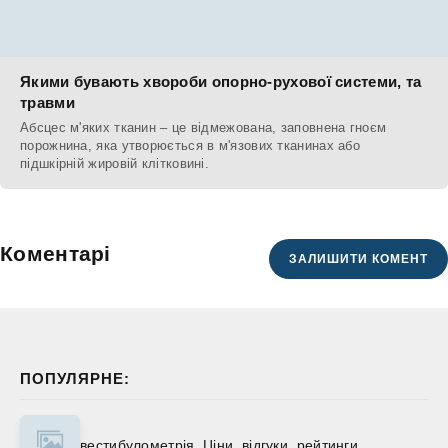
Якими бувають хвороби опорно-рухової системи, та
травми
Абсцес м'яких тканин – це відмежована, заповнена гноєм
порожнина, яка утворюється в м'язових тканинах або
підшкірній жировій клітковині.
Коментарі
ЗАЛИШИТИ КОМЕНТ
ПОПУЛЯРНЕ:
вестибулометрія. Ціни, відгуки, рейтинги