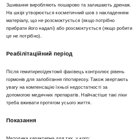
Зшивання виробляють пошарово та залишають дренаж.
На шкірі утворюється косметичний шов з накладенням
матеріалу, що не розсмоктується (якщо потрібно
прибрати його надалі) або розсмоктується (якщо робити
це не потрібно).
Реабілітаційний період
Після гемитиреоїдектомії фахівець контролює рівень
гормонів для запобігання гіпотиреозу. Також звертають
увагу на компенсацію їхньої недостатності за
допомогою медичних препаратів. Найчастіше такі ліки
треба вживати протягом усього життя.
Показання
Методика характерна для тих, у кого: