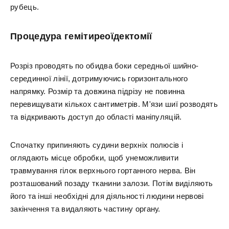
рубець.
Процедура гемітиреоїдектомії
Розріз проводять по обидва боки середньої шийно-
серединної лінії, дотримуючись горизонтального
напрямку. Розмір та довжина підрізу не повинна
перевищувати кількох сантиметрів. М'язи шиї розводять
та відкривають доступ до області маніпуляцій.
Спочатку припиняють судини верхніх полюсів і
оглядають місце обробки, щоб унеможливити
травмування гілок верхнього гортанного нерва. Він
розташований позаду тканини залози. Потім виділяють
його та інші необхідні для діяльності людини нервові
закінчення та видаляють частину органу.