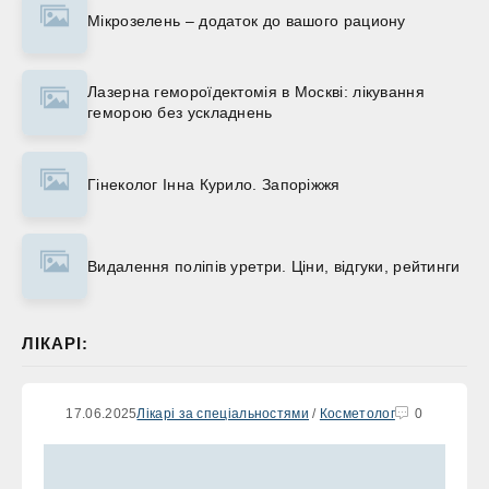
Мікрозелень – додаток до вашого рациону
Лазерна гемороїдектомія в Москві: лікування
геморою без ускладнень
Гінеколог Інна Курило. Запоріжжя
Видалення поліпів уретри. Ціни, відгуки, рейтинги
ЛІКАРІ:
17.06.2025
Лікарі за спеціальностями
/
Косметолог
0