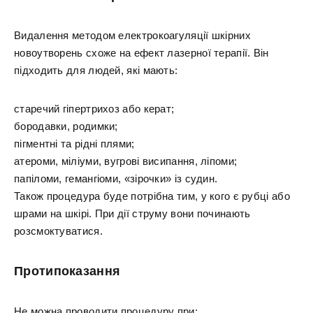
Видалення методом електрокоагуляції шкірних
новоутворень схоже на ефект лазерної терапії. Він
підходить для людей, які мають:
старечий гіпертрихоз або керат;
бородавки, родимки;
пігментні та рідні плями;
атероми, міліуми, вугрові висипання, ліпоми;
папіломи, гемангіоми, «зірочки» із судин.
Також процедура буде потрібна тим, у кого є рубці або
шрами на шкірі. При дії струму вони починають
розсмоктуватися.
Протипоказання
Не можна проводити процедуру при: