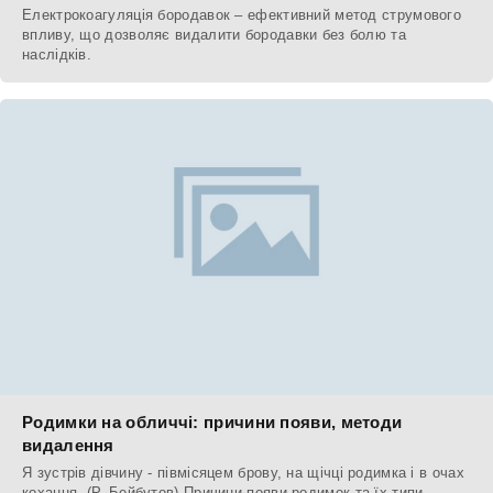
Електрокоагуляція бородавок – ефективний метод струмового
впливу, що дозволяє видалити бородавки без болю та
наслідків.
Родимки на обличчі: причини появи, методи
видалення
Я зустрів дівчину - півмісяцем брову, на щічці родимка і в очах
кохання. (Р. Бейбутов) Причини появи родимок та їх типи