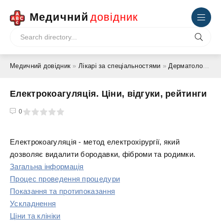
Медичний
довідник
Медичний довідник
»
Лікарі за спеціальностями
»
Дерматолог
» Ел
Електрокоагуляція. Ціни, відгуки, рейтинги
4
5
0
Електрокоагуляція - метод електрохірургії, який
дозволяє видалити бородавки, фіброми та родимки.
Загальна інформація
Процес проведення процедури
Показання та протипоказання
Ускладнення
Ціни та клініки