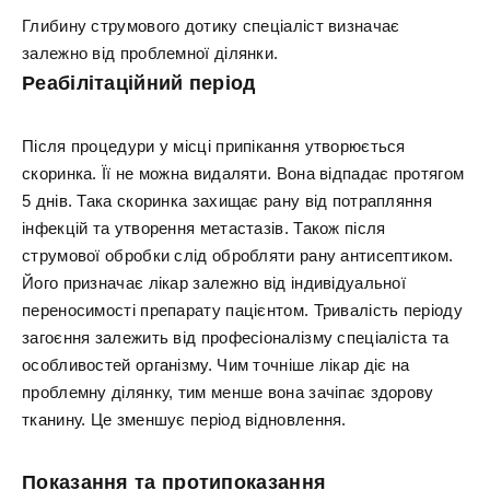
Глибину струмового дотику спеціаліст визначає
залежно від проблемної ділянки.
Реабілітаційний період
Після процедури у місці припікання утворюється
скоринка. Її не можна видаляти. Вона відпадає протягом
5 днів. Така скоринка захищає рану від потрапляння
інфекцій та утворення метастазів. Також після
струмової обробки слід обробляти рану антисептиком.
Його призначає лікар залежно від індивідуальної
переносимості препарату пацієнтом. Тривалість періоду
загоєння залежить від професіоналізму спеціаліста та
особливостей організму. Чим точніше лікар діє на
проблемну ділянку, тим менше вона зачіпає здорову
тканину. Це зменшує період відновлення.
Показання та протипоказання