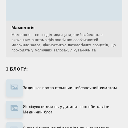
Мамологія
Мамологія – це розділ медицини, який займається
вивченням анатомо-фізіологічних особливостей
молочних залоз, діагностикою патологічних процесів, що
проходять у молочних залозах, лікуванням та
З БЛОГУ:
Задишка: прояв втоми чи небезпечний симптом
Як лікувати ячмінь у дитини: способи та ліки.
Медичний блог
Сучасні можливості профілактики цукрового