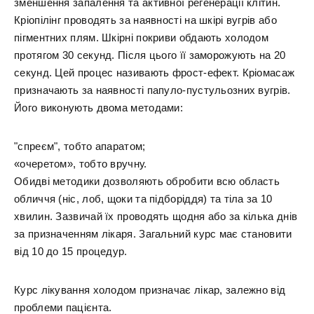
зменшення запалення та активної регенерації клітин.
Кріопілінг проводять за наявності на шкірі вугрів або
пігментних плям. Шкірні покриви обдають холодом
протягом 30 секунд. Після цього її заморожують на 20
секунд. Цей процес називають фрост-ефект. Кріомасаж
призначають за наявності папуло-пустульозних вугрів.
Його виконують двома методами:
"спреєм", тобто апаратом;
«очеретом», тобто вручну.
Обидві методики дозволяють обробити всю область
обличчя (ніс, лоб, щоки та підборіддя) та тіла за 10
хвилин. Зазвичай їх проводять щодня або за кілька днів
за призначенням лікаря. Загальний курс має становити
від 10 до 15 процедур.
Курс лікування холодом призначає лікар, залежно від
проблеми пацієнта.