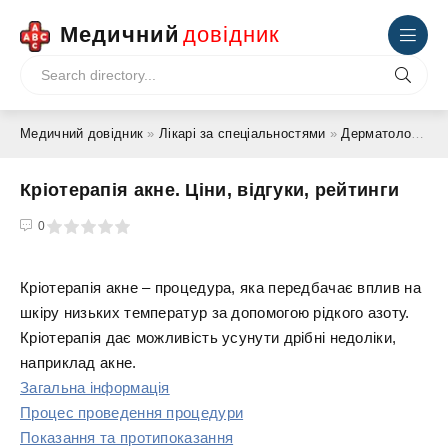
Медичний
довідник
Медичний довідник
»
Лікарі за спеціальностями
»
Дерматолог
» Кр
Кріотерапія акне. Ціни, відгуки, рейтинги
4
5
0
Кріотерапія акне – процедура, яка передбачає вплив на
шкіру низьких температур за допомогою рідкого азоту.
Кріотерапія дає можливість усунути дрібні недоліки,
наприклад акне.
Загальна інформація
Процес проведення процедури
Показання та протипоказання