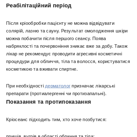
Реабілітаційний період
Після кріообробки пацієнту не можна відвідувати
солярій, лазню та сауну. Результат омолодження шкіри
можна побачити після першого сеансу. Поява
набряклості та почервоніння зникає вже за добу. Також
лікар не рекомендує проводити агресивні косметичні
процедури для обличчя, тіла та волосся, користуватися
косметикою та вживати спиртне.
При необхідності
дерматолог
призначає лікарські
препарати (протиалергенні чи протизапальні).
Показання та протипоказання
Кріосеанс підходить тим, хто хоче позбутися:
прищів, вугрів в області обличчя та тіла;