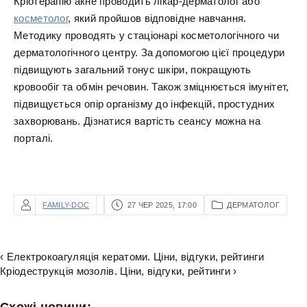
Кріотерапію акне проводить лікар-дерматолог або
косметолог
, який пройшов відповідне навчання.
Методику проводять у стаціонарі косметологічного чи
дерматологічного центру. За допомогою цієї процедури
підвищують загальний тонус шкіри, покращують
кровообіг та обмін речовин. Також зміцнюється імунітет,
підвищується опір організму до інфекцій, простудних
захворювань. Дізнатися вартість сеансу можна на
порталі.
FAMILY-DOC
27 ЧЕР 2025, 17:00
ДЕРМАТОЛОГ
‹ Електрокоагуляція кератоми. Ціни, відгуки, рейтинги
Кріодеструкція мозолів. Ціни, відгуки, рейтинги ›