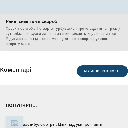
Ранні симптоми хвороб
Хрускіт суглобів Не варто турбуватися про клацання та тріск у
суглобах. Це сухожилля та зв'язки видають хрускіт при терті.
У дитинстві та підлітковому віці ділянки опорно-рухового
апарату часто
Коментарі
ЗАЛИШИТИ КОМЕНТ
ПОПУЛЯРНЕ:
вестибулометрія. Ціни, відгуки, рейтинги