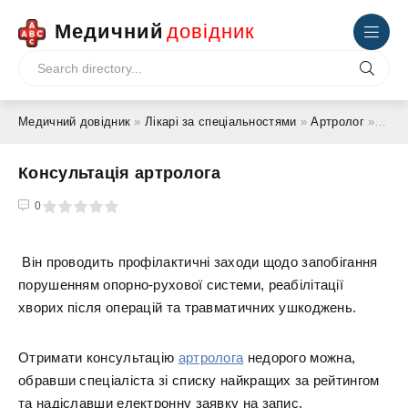
Медичний
довідник
Медичний довідник
»
Лікарі за спеціальностями
»
Артролог
» Консультація артролога
Консультація артролога
4
5
0
Він проводить профілактичні заходи щодо запобігання
порушенням опорно-рухової системи, реабілітації
хворих після операцій та травматичних ушкоджень.
Отримати консультацію
артролога
недорого можна,
обравши спеціаліста зі списку найкращих за рейтингом
та надіславши електронну заявку на запис.