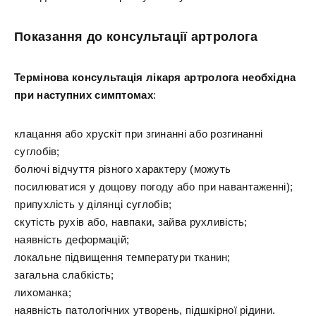
Показання до консультації артролога
Термінова консультація лікаря артролога необхідна
при наступних симптомах
:
клацання або хрускіт при згинанні або розгинанні
суглобів;
болючі відчуття різного характеру (можуть
посилюватися у дощову погоду або при навантаженні);
припухлість у ділянці суглобів;
скутість рухів або, навпаки, зайва рухливість;
наявність деформацій;
локальне підвищення температури тканин;
загальна слабкість;
лихоманка;
наявність патологічних утворень, підшкірної рідини.