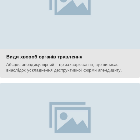
Види хвороб органів травлення
Абсцес апендикулярний – це захворювання, що виникає
внаслідок ускладнення деструктивної форми апендициту.