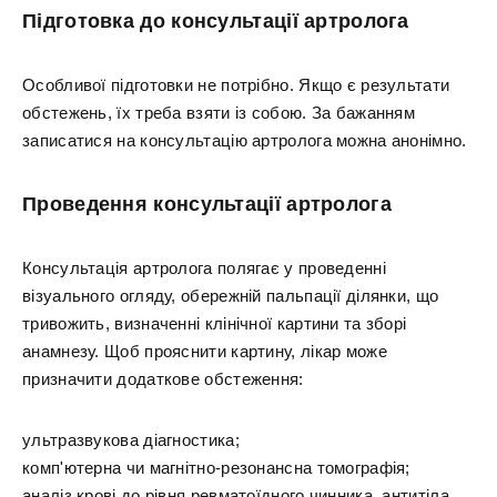
Підготовка до консультації артролога
Особливої підготовки не потрібно. Якщо є результати
обстежень, їх треба взяти із собою. За бажанням
записатися на консультацію артролога можна анонімно.
Проведення консультації артролога
Консультація артролога полягає у проведенні
візуального огляду, обережній пальпації ділянки, що
тривожить, визначенні клінічної картини та зборі
анамнезу. Щоб прояснити картину, лікар може
призначити додаткове обстеження:
ультразвукова діагностика;
комп'ютерна чи магнітно-резонансна томографія;
аналіз крові до рівня ревматоїдного чинника, антитіла,