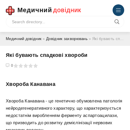
Медичний
довідник
Медичний довідник
»
Довідник захворювань
» Які бувають спадкові хвороби
Які бувають спадкові хвороби
4
5
0
Хвороба Канавана
Хвороба Канавана - це генетично обумовлена патологія
нейродегенеративного характеру, що характеризується
недостатнім виробленням ферменту аспартоацилази,
що призводить до розвитку демієлінізації нервових
мозкових волокон.