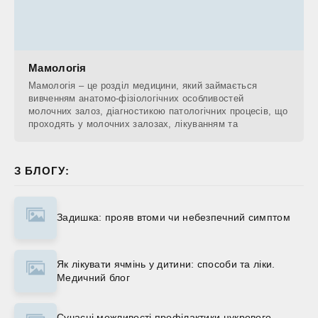
Мамологія
Мамологія – це розділ медицини, який займається
вивченням анатомо-фізіологічних особливостей
молочних залоз, діагностикою патологічних процесів, що
проходять у молочних залозах, лікуванням та
З БЛОГУ:
Задишка: прояв втоми чи небезпечний симптом
Як лікувати ячмінь у дитини: способи та ліки.
Медичний блог
Сучасні можливості профілактики цукрового