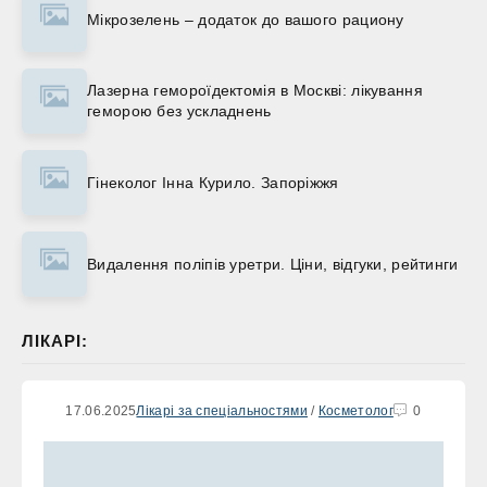
Мікрозелень – додаток до вашого рациону
Лазерна гемороїдектомія в Москві: лікування
геморою без ускладнень
Гінеколог Інна Курило. Запоріжжя
Видалення поліпів уретри. Ціни, відгуки, рейтинги
ЛІКАРІ:
17.06.2025
Лікарі за спеціальностями
/
Косметолог
0