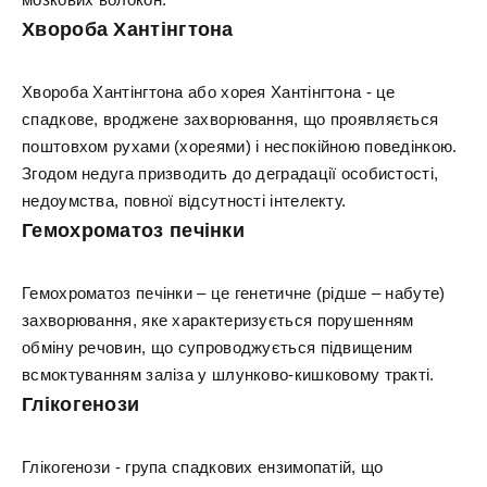
Хвороба Хантінгтона
Хвороба Хантінгтона або хорея Хантінгтона - це
спадкове, вроджене захворювання, що проявляється
поштовхом рухами (хореями) і неспокійною поведінкою.
Згодом недуга призводить до деградації особистості,
недоумства, повної відсутності інтелекту.
Гемохроматоз печінки
Гемохроматоз печінки – це генетичне (рідше – набуте)
захворювання, яке характеризується порушенням
обміну речовин, що супроводжується підвищеним
всмоктуванням заліза у шлунково-кишковому тракті.
Глікогенози
Глікогенози - група спадкових ензимопатій, що