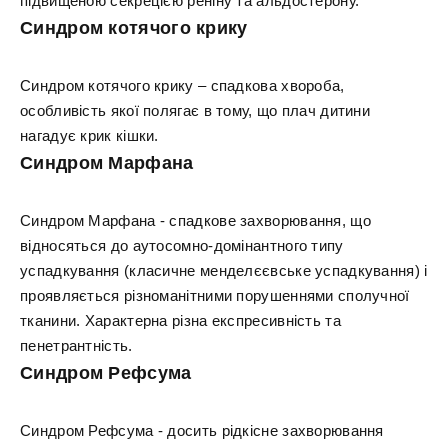
підвищеною секрецією реніну та альдостерону.
Синдром котячого крику
Синдром котячого крику – спадкова хвороба,
особливість якої полягає в тому, що плач дитини
нагадує крик кішки.
Синдром Марфана
Синдром Марфана - спадкове захворювання, що
відносяться до аутосомно-домінантного типу
успадкування (класичне менделєєвське успадкування) і
проявляється різноманітними порушеннями сполучної
тканини. Характерна різна експресивність та
пенетрантність.
Синдром Рефсума
Синдром Рефсума - досить рідкісне захворювання