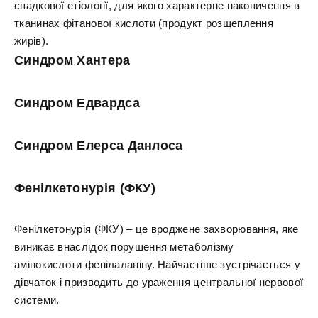
спадкової етіології, для якого характерне накопичення в
тканинах фітанової кислоти (продукт розщеплення
жирів).
Синдром Хантера
Синдром Едвардса
Синдром Елерса Данлоса
Фенілкетонурія (ФКУ)
Фенілкетонурія (ФКУ) – це вроджене захворювання, яке
виникає внаслідок порушення метаболізму
амінокислоти фенілаланіну. Найчастіше зустрічається у
дівчаток і призводить до ураження центральної нервової
системи.