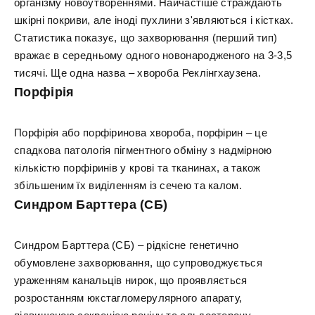
організму новоутвореннями. Найчастіше страждають
шкірні покриви, але іноді пухлини з'являються і кістках.
Статистика показує, що захворювання (перший тип)
вражає в середньому одного новонародженого на 3-3,5
тисячі. Ще одна назва – хвороба Реклінгхаузена.
Порфірія
Порфірія або порфіринова хвороба, порфірин – це
спадкова патологія пігментного обміну з надмірною
кількістю порфіринів у крові та тканинах, а також
збільшеним їх виділенням із сечею та калом.
Синдром Барттера (СБ)
Синдром Барттера (СБ) – рідкісне генетично
обумовлене захворювання, що супроводжується
ураженням канальців нирок, що проявляється
розростанням юкстагломерулярного апарату,