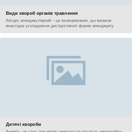
Види хвороб органів травлення
Абсцес апендикулярний – це захворювання, що виникає
внаслідок ускладнення деструктивної форми апендициту.
Дитячі хвороби
Анемія - це стан, при якому знижується кількість гемоглобіну