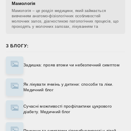
Мамологія
Мамологія – це розділ медицини, який займається
вивченням анатомо-фізіологічних особливостей
молочних залоз, діагностикою патологічних процесів, що
проходять у молочних залозах, лікуванням та
З БЛОГУ:
Задишка: прояв втоми чи небезпечний симптом
Як лікувати ячмінь у дитини: способи та ліки.
Медичний блог
Сучасні можливості профілактики цукрового
діабету. Медичний блог
Причини та симптоми гіперзбудливості у дітей