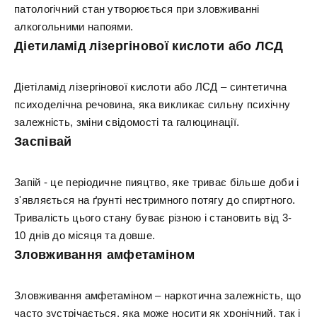
патологічний стан утворюється при зловживанні
алкогольними напоями.
Діетиламід лізергінової кислоти або ЛСД
Діетіламід лізергінової кислоти або ЛСД – синтетична
психоделічна речовина, яка викликає сильну психічну
залежність, зміни свідомості та галюцинації.
Заспівай
Запій - це періодичне пияцтво, яке триває більше доби і
з'являється на ґрунті нестримного потягу до спиртного.
Тривалість цього стану буває різною і становить від 3-
10 днів до місяця та довше.
Зловживання амфетаміном
Зловживання амфетаміном – наркотична залежність, що
часто зустрічається, яка може носити як хронічний, так і