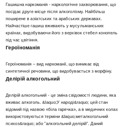
Гашишна наркоманія - наркологічне захворювання, що
посідає друге місце після алкоголізму. Найбільш
поширене в азіатських та арабських державах.
Найчастіше гашиш вживають у мусульманських
країнах, видобуваючи його з верхівок стебел конопель
під час цвітіння.
Героїноманія
Героїноманія – вид наркоманії, що виникає від
синтетичної речовини, що видобувається з морфіну.
Делірій алкогольний
Делірій алкогольний - це зміна свідомості людини, яка
вживає алкоголь. &laquo;У народі&raquo; цей стан
відомий під назвою «біла гарячка», а в медичних колах
використовуються терміни &laquo;металкогольний
психоз&raquo; або "алкогольний делірій". Даний