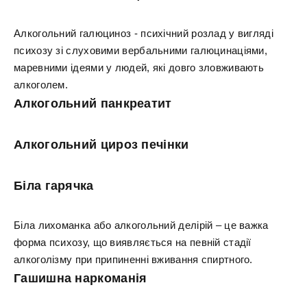
Алкогольний галюциноз - психічний розлад у вигляді
психозу зі слуховими вербальними галюцинаціями,
маревними ідеями у людей, які довго зловживають
алкоголем.
Алкогольний панкреатит
Алкогольний цироз печінки
Біла гарячка
Біла лихоманка або алкогольний делірій – це важка
форма психозу, що виявляється на певній стадії
алкоголізму при припиненні вживання спиртного.
Гашишна наркоманія