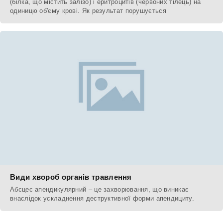
(білка, що містить залізо) і еритроцитів (червоних тілець) на
одиницю об'єму крові. Як результат порушується
Види хвороб органів травлення
Абсцес апендикулярний – це захворювання, що виникає
внаслідок ускладнення деструктивної форми апендициту.