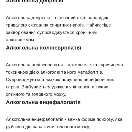
Алкогольна депресія
Алкогольна депресія – психічний стан внаслідок
тривалого вживання спиртних напоїв. Найчастіше
захворювання супроводжується хронічним
алкоголізмом.
Алкогольна поліневропатія
Алкогольна поліневропатія – патологія, яка спричинена
токсичною дією алкоголю та його метаболітів.
Супроводжується низкою порушень периферичних
нервів. Відбувається ураження кінцівок, а також
спинного та головного мозку.
Алкогольна енцефалопатія
Алкогольна енцефалопатія - важка форма психозу, яка
руйнівно діє на клітини головного мозку,