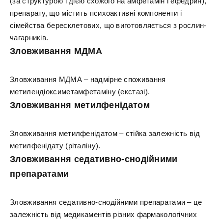
(за структурою і дією схожого на амфетамін і ефедрин),
препарату, що містить психоактивні компоненти і
сімейства бересклетових, що виготовляється з рослин-
чагарників.
Зловживання МДМА
Зловживання МДМА – надмірне споживання
метилендіоксиметамфетаміну (екстазі).
Зловживання метилфенідатом
Зловживання метилфенідатом – стійка залежність від
метилфенідату (ріталіну).
Зловживання седативно-снодійними
препаратами
Зловживання седативно-снодійними препаратами – це
залежність від медикаментів різних фармакологічних