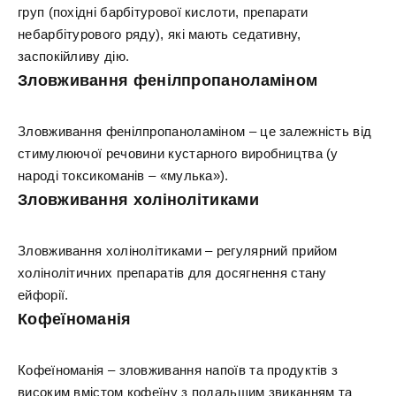
груп (похідні барбітурової кислоти, препарати
небарбітурового ряду), які мають седативну,
заспокійливу дію.
Зловживання фенілпропаноламіном
Зловживання фенілпропаноламіном – це залежність від
стимулюючої речовини кустарного виробництва (у
народі токсикоманів – «мулька»).
Зловживання холінолітиками
Зловживання холінолітиками – регулярний прийом
холінолітичних препаратів для досягнення стану
ейфорії.
Кофеїноманія
Кофеїноманія – зловживання напоїв та продуктів з
високим вмістом кофеїну з подальшим звиканням та