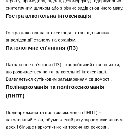
героїну, промедолу, лідолу, дезоморфіну), одержуваних
синтетичним шляхом або з різних видів снодійного маку.
Гостра алкогольна інтоксикація
Гостра алкогольна інтоксикація - стан, що виникає
внаслідок дії етанолу на організм.
Патологічне сп'яніння (ПЗ)
Патологічне сп'яніння (ПЗ) - хворобливий стан психіки,
що розвивається на тлі алкогольної інтоксикації.
Виявляється сутінковим затьмаренням свідомості.
Полінаркоманія та політоксикоманія
(ПНПТ)
Полінаркоманія та політоксикоманія (ПНПТ) –
патологічний стан, обумовлений регулярним вживанням
двох і більше наркотичних чи токсичних речовин.