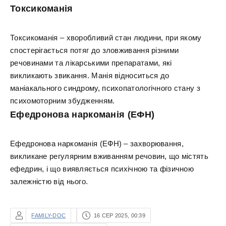
Токсикоманія
Токсикоманія – хворобливий стан людини, при якому
спостерігається потяг до зловживання різними
речовинами та лікарськими препаратами, які
викликають звикання. Манія відноситься до
маніакального синдрому, психопатологічного стану з
психомоторним збудженням.
Ефедронова наркоманія (ЕФН)
Ефедронова наркоманія (ЕФН) – захворювання,
викликане регулярним вживанням речовин, що містять
ефедрин, і що виявляється психічною та фізичною
залежністю від нього.
FAMILY-DOC
16 СЕР 2025, 00:39