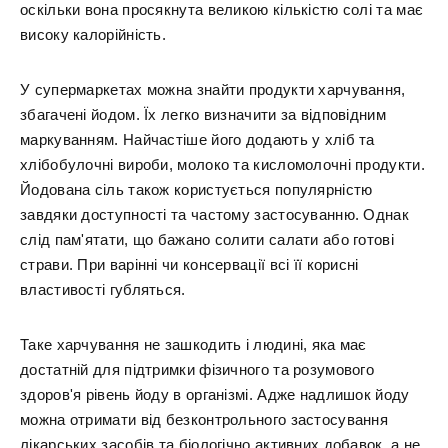
оскільки вона просякнута великою кількістю солі та має
високу калорійність.
У супермаркетах можна знайти продукти харчування,
збагачені йодом. Їх легко визначити за відповідним
маркуванням. Найчастіше його додають у хліб та
хлібобулочні вироби, молоко та кисломолочні продукти.
Йодована сіль також користується популярністю
завдяки доступності та частому застосуванню. Однак
слід пам'ятати, що бажано солити салати або готові
страви. При варінні чи консервації всі її корисні
властивості губляться.
Таке харчування не зашкодить і людині, яка має
достатній для підтримки фізичного та розумового
здоров'я рівень йоду в організмі. Адже надлишок йоду
можна отримати від безконтрольного застосування
лікарських засобів та біологічно активних добавок, а не