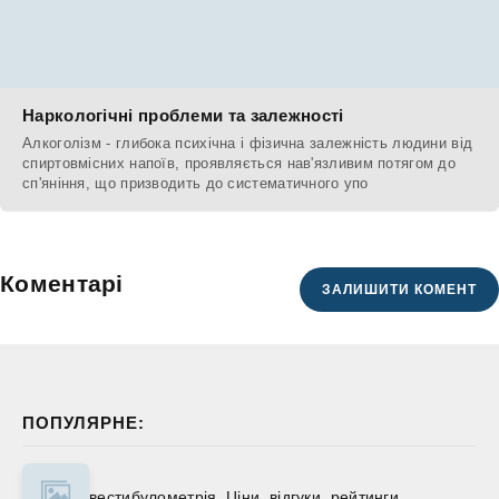
Наркологічні проблеми та залежності
Алкоголізм - глибока психічна і фізична залежність людини від
спиртовмісних напоїв, проявляється нав'язливим потягом до
сп'яніння, що призводить до систематичного упо
Коментарі
ЗАЛИШИТИ КОМЕНТ
ПОПУЛЯРНЕ:
вестибулометрія. Ціни, відгуки, рейтинги