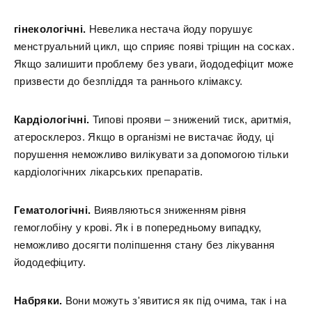
гінекологічні.
Невелика нестача йоду порушує
менструальний цикл, що сприяє появі тріщин на сосках.
Якщо залишити проблему без уваги, йододефіцит може
призвести до безпліддя та раннього клімаксу.
Кардіологічні.
Типові прояви – знижений тиск, аритмія,
атеросклероз. Якщо в організмі не вистачає йоду, ці
порушення неможливо вилікувати за допомогою тільки
кардіологічних лікарських препаратів.
Гематологічні.
Виявляються зниженням рівня
гемоглобіну у крові. Як і в попередньому випадку,
неможливо досягти поліпшення стану без лікування
йододефіциту.
Набряки.
Вони можуть з'явитися як під очима, так і на