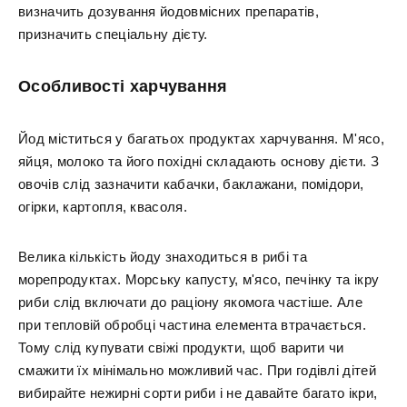
визначить дозування йодовмісних препаратів,
призначить спеціальну дієту.
Особливості харчування
Йод міститься у багатьох продуктах харчування. М'ясо,
яйця, молоко та його похідні складають основу дієти. З
овочів слід зазначити кабачки, баклажани, помідори,
огірки, картопля, квасоля.
Велика кількість йоду знаходиться в рибі та
морепродуктах. Морську капусту, м'ясо, печінку та ікру
риби слід включати до раціону якомога частіше. Але
при тепловій обробці частина елемента втрачається.
Тому слід купувати свіжі продукти, щоб варити чи
смажити їх мінімально можливий час. При годівлі дітей
вибирайте нежирні сорти риби і не давайте багато ікри,