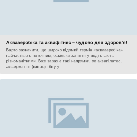
Аквааеробіка та аквафітнес – чудово для здоров'я!
Варто зазначити, що широко відомий термін «аквааеробіка»
найчастіше є неточним, оскільки заняття у воді стають
різноманітними. Вже зараз є такі напрямки, як аквапілатес,
акваджоггінг (імітація бігу у