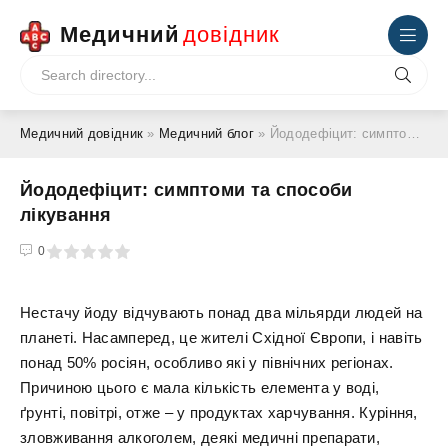
Медичний
довідник
Медичний довідник
»
Медичний блог
» Йододефіцит: симптоми та способи лікування
Йододефіцит: симптоми та способи
лікування
4
5
0
Нестачу йоду відчувають понад два мільярди людей на
планеті. Насамперед, це жителі Східної Європи, і навіть
понад 50% росіян, особливо які у північних регіонах.
Причиною цього є мала кількість елемента у воді,
ґрунті, повітрі, отже – у продуктах харчування. Куріння,
зловживання алкоголем, деякі медичні препарати,