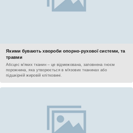
Якими бувають хвороби опорно-рухової системи, та
травми
Абсцес м'яких тканин – це відмежована, заповнена гноєм
порожнина, яка утворюється в м'язових тканинах або
підшкірній жировій клітковині.